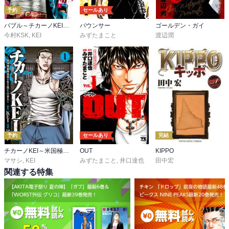
予約
セールあり
バブル～チカーノKEI歌舞伎町血闘編～
バウンサー
ゴールデン・ガイ
今村KSK
,
KEI
みずたまこと
渡辺潤
予約
セールあり
完結
チカーノKEI～米国極悪刑務所を生き抜いた日本人～
OUT
KIPPO
マサシ
,
KEI
みずたまこと
,
井口達也
田中宏
関連する特集