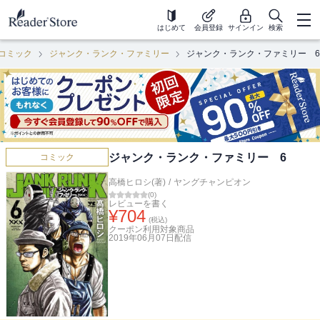
はじめて
会員登録
サインイン
検索
コミック
ジャンク・ランク・ファミリー
ジャンク・ランク・ファミリー 6
ジャンク・ランク・ファミリー 6
コミック
高橋ヒロシ(著)
/
ヤングチャンピオン
(
0
)
レビューを書く
¥
704
(税込)
クーポン利用対象商品
2019年06月07日
配信