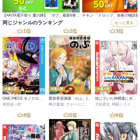
【AKITA電子祭り 夏の陣】「ガブ」最新6巻＆ 「WORST外伝 グリコ」最新39巻発売！
同じジャンルのランキング
もっと見る
1
位
2
位
3
位
今週入荷
今週入荷
今週入荷
ONE PIECE モノクロ版 115
異世界居酒屋「のぶ」(22)
信じていた仲間達にダンジョン奥地で殺されかけたがギフト『無限ガチャ』でレベル９９９９の仲間達を手に入れて元パーティーメンバーと世界に復讐＆『ざまぁ！』します！（２３）
尾田栄一郎
蝉川夏哉
,
ヴァージニア二等兵
大前貴史
,
転
,
明鏡シスイ
,
ｔｅ
4
位
5
位
6
位