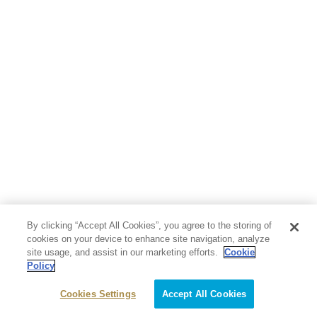
人文・思想・歴史
社会・政治・法律
ビジネス・経済
サイエンス・テクノロジー
コンピュータ・情報
くらし・家庭
料理・酒
ファッション・美容・ダイエット
ホビー&カルチャー
スポーツ・アウトドア
地図・ガイド
エンターテイメント
芸術・アート
映画・音楽・演劇
By clicking “Accept All Cookies”, you agree to the storing of
写真集
教養
cookies on your device to enhance site navigation, analyze
site usage, and assist in our marketing efforts.
Cookie
Policy
医学・福祉
教育・語学・参考書
Cookies Settings
Accept All Cookies
児童書