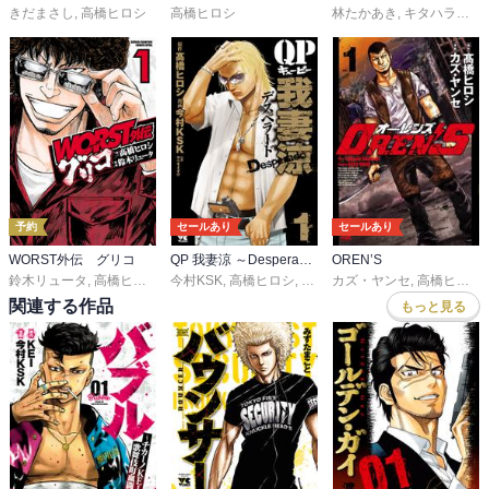
きだまさし
,
高橋ヒロシ
高橋ヒロシ
林たかあき
,
キタハラタケヨ
予約
セールあり
セールあり
WORST外伝 グリコ
QP 我妻涼 ～Desperado～
OREN’S
鈴木リュータ
,
高橋ヒロシ
今村KSK
,
高橋ヒロシ
,
やべきょうすけ
カズ・ヤンセ
,
高橋ヒロシ
関連する作品
もっと見る