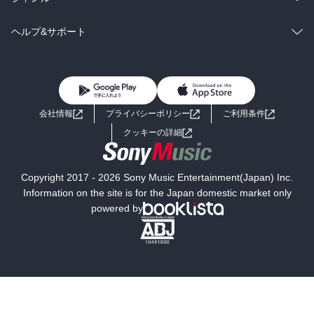
BL・TL
雑誌・グラビア
ビジネス・実用
ラノベ
小説
コミック
男性コミック
ヘルプ&サポート
BL・TL
雑誌・グラビア
ビジネス・実用
女性コミック
コミック誌
初めての方へ
ヘルプ
BL・TL
ライトノベル
男子向けラノベ
よくあるご質問
お問い合わせ
会社情報
プライバシーポリシー
ご利用条件
女子向けラノベ
小説
利用規約
クッキーの詳細
国内小説
海外小説
Copyright 2017 - 2026 Sony Music Entertainment(Japan) Inc.
ミステリー
SF
Information on the site is for the Japan domestic market only
powered by
歴史・時代小説
文学
雑誌
グラビア写真集
ボーイズラブ
ティーンズラブ