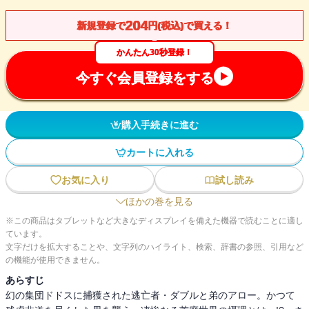
204
新規登録で
円(税込)で買える！
かんたん30秒登録！
今すぐ会員登録をする
購入手続きに進む
カートに入れる
お気に入り
試し読み
ほかの巻を見る
※この商品はタブレットなど大きなディスプレイを備えた機器で読むことに適し
ています。
文字だけを拡大することや、文字列のハイライト、検索、辞書の参照、引用など
の機能が使用できません。
あらすじ
幻の集団ドドスに捕獲された逃亡者・ダブルと弟のアロー。かつて