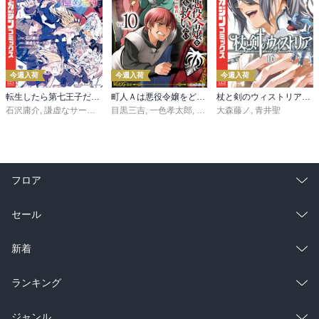
今週入荷
今週入荷
今週入荷
転生したら第七王子だったので、気ままに魔術を極めます（２４）
町人Ａは悪役令嬢をどうしても救いたい ～どぶと空と氷の姫君～１０【電子書店共通特典イラスト付】
杖と剣のウィストリア（１６）
石沢庸介
,
謙虚なサークル
,
メル。
目黒三吉
,
一色孝太郎
,
Parum
大森藤ノ
,
青井聖
フロア
総合
コミック
セール
ラノベ
小説
総合
コミック
新着
雑誌・グラビア
ビジネス・実用
ラノベ
小説
総合
コミック
ランキング
BL・TL
雑誌・グラビア
ビジネス・実用
ラノベ
小説
総合
コミック
ジャンル