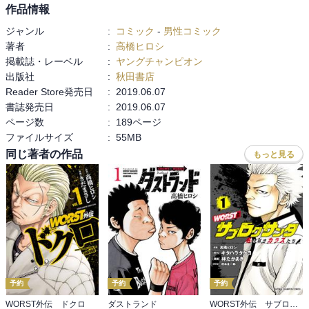
作品情報
ジャンル
:
コミック
-
男性コミック
著者
:
高橋ヒロシ
掲載誌・レーベル
:
ヤングチャンピオン
出版社
:
秋田書店
Reader Store発売日
:
2019.06.07
書誌発売日
:
2019.06.07
ページ数
:
189ページ
ファイルサイズ
:
55MB
同じ著者の作品
もっと見る
予約
予約
予約
WORST外伝 ドクロ
ダストランド
WORST外伝 サブロクサンタ 名もなきカラスたち