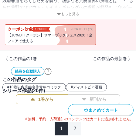
残虐非道を尽くした男を襲う、凄惨なる荒廃世界の摂理とは…!? さ
らに荒野ではアウト・サイド・ギャングへの虐殺が頻発!! ゾルビー
ストからコンロを救出すべく、バド・ボスコスが決起する一方で、
もっと見る
シャチたちの歩みにも変化が…!?
クーポン対象
10%OFF
2026.08.11まで
【10%OFFクーポン】サマーブックフェス2026！全
フロアで使える
この作品の1巻
この作品の最新巻
続巻を自動購入
この作品のタグ
#
10巻以内完結名作青年コミック
#
ディストピア漫画
シリーズ作品(
20
件)
1巻から
新刊から
まとめてカート
※無料、予約、入荷通知のコンテンツはカートに追加されません。
1
2