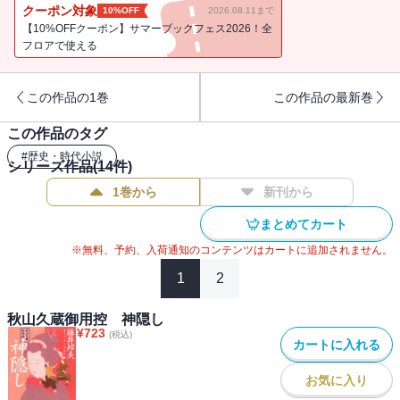
好評シリーズ第21弾！
クーポン対象
10%OFF
2026.08.11まで
【10%OFFクーポン】サマーブックフェス2026！全
フロアで使える
この作品の1巻
この作品の最新巻
この作品のタグ
#
歴史・時代小説
シリーズ作品(
14
件)
1巻から
新刊から
まとめてカート
※無料、予約、入荷通知のコンテンツはカートに追加されません。
1
2
秋山久蔵御用控 神隠し
¥
723
(税込)
カートに入れる
お気に入り