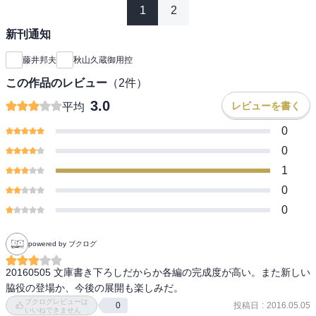
1
2
新刊通知
藤井邦夫
秋山久蔵御用控
この作品のレビュー
（
2
件）
3.0
レビューを書く
平均
0
0
1
0
0
powered by ブクログ
20160505 文庫書き下ろしだからか各編の完成度が高い。また新しい
脇役の登場か、今後の展開も楽しみだ。
ブクログレビューは
投稿日
:
2016.05.05
0
いいねできません