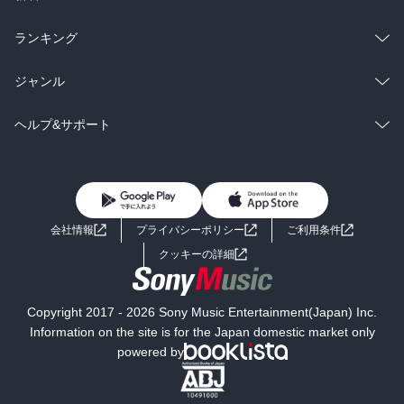
雑誌・グラビア
ビジネス・実用
ラノベ
小説
総合
コミック
ランキング
BL・TL
雑誌・グラビア
ビジネス・実用
ラノベ
小説
総合
コミック
ジャンル
BL・TL
雑誌・グラビア
ビジネス・実用
ラノベ
小説
コミック
男性コミック
ヘルプ&サポート
BL・TL
雑誌・グラビア
ビジネス・実用
女性コミック
コミック誌
初めての方へ
ヘルプ
BL・TL
ライトノベル
男子向けラノベ
よくあるご質問
お問い合わせ
会社情報
プライバシーポリシー
ご利用条件
女子向けラノベ
小説
利用規約
クッキーの詳細
国内小説
海外小説
Copyright 2017 - 2026 Sony Music Entertainment(Japan) Inc.
ミステリー
SF
Information on the site is for the Japan domestic market only
powered by
歴史・時代小説
文学