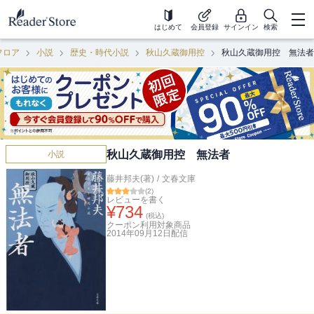
はじめて
会員登録
サインイン
検索
フロア
小説
歴史・時代小説
秋山久蔵御用控
秋山久蔵御用控 無法者
秋山久蔵御用控 無法者
小説
藤井邦夫(著)
/
文春文庫
(
2
)
レビューを書く
¥
734
(税込)
クーポン利用対象商品
2014年09月12日
配信