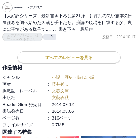
powered by ブクログ
【大好評シリーズ、最新書き下ろし第21弾！】評判の悪い旗本の部
屋住みを調べ始めた久蔵と手下たち。強請の現場を目撃するが、裏
には事情がある様子で……。書き下ろし最新作！
ブクログレビューは
投稿日
:
2014.10.17
0
いいねできません
すべてのレビューを見る
作品情報
ジャンル
:
小説
-
歴史・時代小説
著者
:
藤井邦夫
掲載誌・レーベル
:
文春文庫
出版社
:
文藝春秋
Reader Store発売日
:
2014.09.12
書誌発売日
:
2014.08.06
ページ数
:
316ページ
ファイルサイズ
:
0.7MB
関連する特集