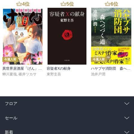
4
位
5
位
6
位
今週入荷
今週入荷
異世界居酒屋「げん」三杯目
容疑者Xの献身
ハヤブサ消防団 森へつづく道
蝉川夏哉
,
碓井ツカサ
東野圭吾
池井戸潤
フロア
総合
コミック
セール
ラノベ
小説
総合
コミック
新着