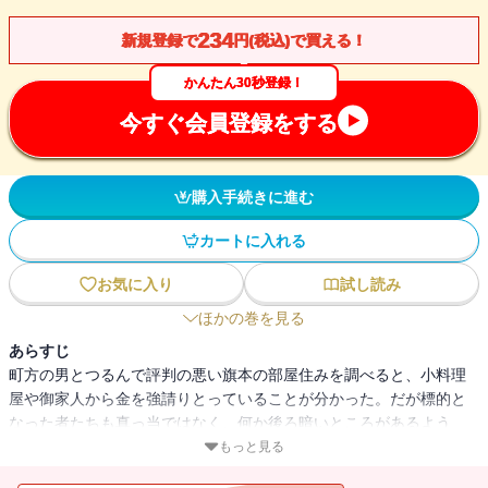
234
新規登録で
円(税込)で買える！
かんたん30秒登録！
今すぐ会員登録をする
購入手続きに進む
カートに入れる
お気に入り
試し読み
ほかの巻を見る
あらすじ
町方の男とつるんで評判の悪い旗本の部屋住みを調べると、小料理
屋や御家人から金を強請りとっていることが分かった。だが標的と
なった者たちも真っ当ではなく、何か後ろ暗いところがあるよう
だ。“剃刀”久蔵は、旗本が強請を繰り返すことには訳があるとみて、
もっと見る
弥平次たちにさらに探索を進めさせると・・・・・・。