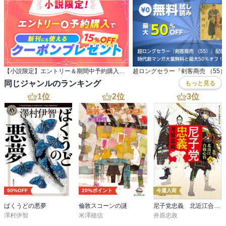
【小説限定】エントリー＆期間中予約購入でクーポンプレゼント
同じジャンルのランキング
もっと見る
1
位
2
位
3
位
50%OFF
20%ポイント
今週入荷
ばくうどの悪夢
倫敦スコーンの謎
尼子党忠義 北近江合戦心得〈八〉
澤村伊智
米澤穂信
井原忠政