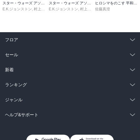
スター・ウォーズ アソーカ 下
スター・ウォーズ アソーカ 上
ヒロシマをのこす 平和記念資料館をつくった人・長岡省吾
E.K.ジョンストン
,
村上清幸
E.K.ジョンストン
,
村上清幸
佐藤真澄
フロア
総合
コミック
セール
ラノベ
小説
総合
コミック
新着
雑誌・グラビア
ビジネス・実用
ラノベ
小説
総合
コミック
ランキング
BL・TL
雑誌・グラビア
ビジネス・実用
ラノベ
小説
総合
コミック
ジャンル
BL・TL
雑誌・グラビア
ビジネス・実用
ラノベ
小説
コミック
男性コミック
ヘルプ&サポート
BL・TL
雑誌・グラビア
ビジネス・実用
女性コミック
コミック誌
初めての方へ
ヘルプ