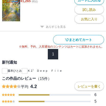
カートに入れる
¥
1,265
(税込)
試し読み
お気に入り
あらすじを見る
まとめてカート
※無料、予約、入荷通知のコンテンツはカートに追加されません。
1
新刊通知
藤本ひとみ
ＫＺ’ Ｄｅｅｐ Ｆｉｌｅ
この作品のレビュー
（
15
件）
4.2
レビューを書く
平均
6
5