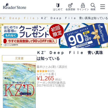
はじめて
会員登録
サインイン
検索
ＫＺ’ Ｄｅｅｐ Ｆｉｌｅ
ＫＺ’ Ｄｅｅｐ Ｆｉｌｅ 青い真珠は知っている
ＫＺ’ Ｄｅｅｐ Ｆｉｌｅ 青い真珠
は知っている
児童書
藤本ひとみ(著)
/
講談社
(
15
)
レビューを書く
¥
1,265
(税込)
クーポン利用対象商品
2017年03月17日
配信