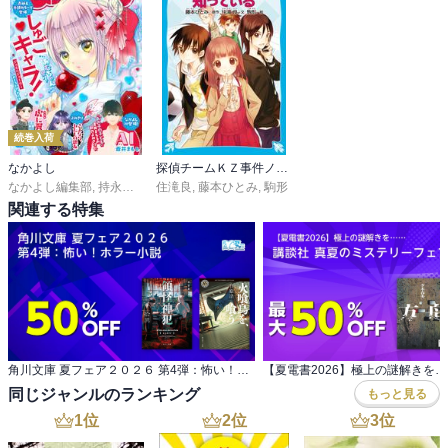
続巻入荷
なかよし
探偵チームＫＺ事件ノート
なかよし編集部
,
持永るい
,
吉田恵里香
住滝良
,
藤本ひとみ
,
おおともみつち
,
駒形
,
雪森さくら
,
ＰＥＡＣＨ－
関連する特集
角川文庫 夏フェア２０２６ 第4弾：怖い！ホラー小説
同じジャンルのランキング
もっと見る
1
位
2
位
3
位