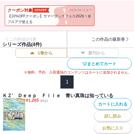
ら見ていたせいだろうか。あるいは光を発している何かが、波に乗
って岬に近づいてきているのかもしれなかった。
クーポン対象
10%OFF
2026.08.11まで
【10%OFFクーポン】サマーブックフェス2026！全
フロアで使える
この作品の1巻
この作品の最新巻
シリーズ作品(
4
件)
1巻から
新刊から
まとめてカート
※無料、予約、入荷通知のコンテンツはカートに追加されません。
1
ＫＺ’ Ｄｅｅｐ Ｆｉｌｅ 青い真珠は知っている
¥
1,265
(税込)
カートに入れる
試し読み
お気に入り