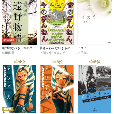
67%OFF
絶対読むべき日本の民話 遠野物語
新ざんねんないきもの事典 昔のざんねん、今のざんねん
イズミ
柳田国男
下間文恵
,
今泉忠明
小手鞠るい
4
位
5
位
6
位
最新巻