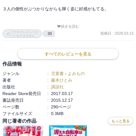
３人の個性がぶつかりながらも輝く姿に好感がもてる。

大人になるにあたり様々な葛藤や不安と期待が入り交じる。なにか
続きを読む
をしていないと勝手に不安を大きくしているけど今の輝きを大切に
ブクログレビューは
投稿日
:
2026.03.13
30
して楽しんでほしいね。

いいねできません
事件はあるけど怪奇性はないから安心して読めるね。

すべてのレビューを見る
色々な未知なるミステリがまだ本屋に眠っていることを再読教えて
作品情報
もらったシリーズ。これからも探していこう。

ジャンル
:
児童書
-
よみもの
著者
:
藤本ひとみ
出版社
:
講談社
ぜひ〜
Reader Store発売日
:
2017.03.17
書誌発売日
:
2015.12.17
ページ数
:
290ページ
ファイルサイズ
:
0.3MB
同じ著者の作品
もっと見る