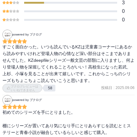
3
0
0
powered by ブクログ
すごく面白かった。いつも読んでいるKZは児童書コーナーにあるか
ら読みやすいけれど登場人物の心情など深い部分はそこまでありま
せんでした。KZdeepfileシリーズ一般文芸の部類に入りますし、何よ
り登場人物を深堀してくれることろがいい！高校生になった若武、
上杉、小塚を見ることが出来て嬉しいです。これからこっちのシリ
ーズもちょこちょこ読んでいこうと思います。
ブクログレビューは
投稿日
:
2025.09.06
58
いいねできません
powered by ブクログ
初めてのシリーズを手にとりました。

棚にシリーズが置いてあり気になり手にとりあらすじを読むとミス
テリーと青春小説が融合しているらしいと感じて購入。
