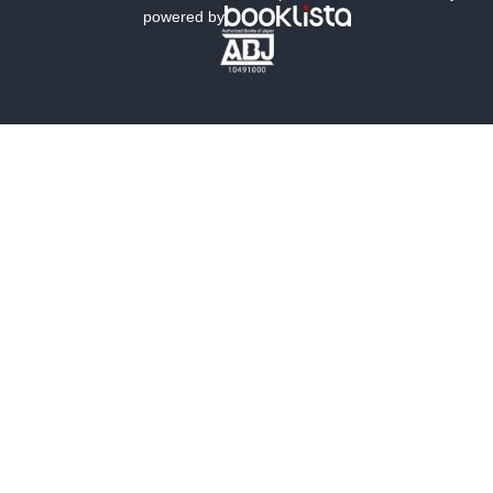
powered by
歴史・時代小説
文学
雑誌
グラビア写真集
ボーイズラブ
ティーンズラブ
人文・思想・歴史
社会・政治・法律
ビジネス・経済
サイエンス・テクノロジー
コンピュータ・情報
くらし・家庭
料理・酒
ファッション・美容・ダイエット
ホビー&カルチャー
スポーツ・アウトドア
地図・ガイド
エンターテイメント