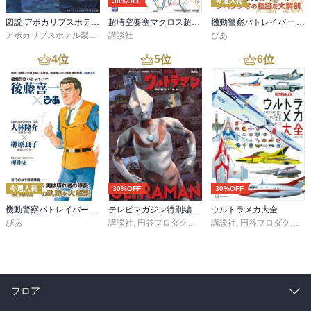
30%OFF
今週入荷
図説 アポカリプスホテル運営記録
超時空要塞マクロス超百科
機動警察パトレイバー シバシゲオぴあ
アポカリプスホテル製作委員会
講談社
ぴあ
4
位
5
位
6
位
今週入荷
30%OFF
30%OFF
機動警察パトレイバー 後藤喜一ぴあ
テレビマガジン特別編集 ウルトラマン ＥＰＩＳＯＤＥ Ｎｏ．１～Ｎｏ．３９
ウルトラメカ大全
ぴあ
講談社
,
円谷プロダクション
講談社
,
円谷プロダクション
フロア