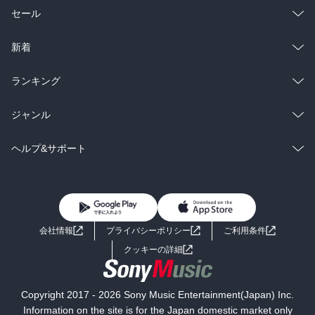
総合
コミック
セール
ラノベ
小説
総合
コミック
新着
雑誌・グラビア
ビジネス・実用
ラノベ
小説
総合
コミック
ランキング
BL・TL
雑誌・グラビア
ビジネス・実用
ラノベ
小説
総合
コミック
ジャンル
BL・TL
雑誌・グラビア
ビジネス・実用
ラノベ
小説
コミック
男性コミック
ヘルプ&サポート
BL・TL
雑誌・グラビア
ビジネス・実用
女性コミック
コミック誌
初めての方へ
ヘルプ
BL・TL
ライトノベル
男子向けラノベ
よくあるご質問
お問い合わせ
会社情報
プライバシーポリシー
ご利用条件
女子向けラノベ
小説
利用規約
クッキーの詳細
国内小説
海外小説
Copyright 2017 - 2026 Sony Music Entertainment(Japan) Inc.
ミステリー
SF
Information on the site is for the Japan domestic market only