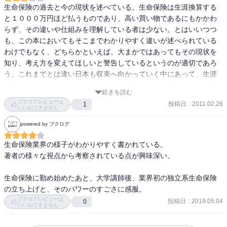
生命保険の過去と今の現状を述べている。生命保険は生涯換算する
と１０００万円ほど払うものであり、高い買い物であるにもかかわ
らず、その違いや仕組みを理解している者は少ない。とはいいつつ
も、この本においてもそこまでわかりやすく違いが述べられている
わけでもなく、どちらかといえば、大まかではあってもその現状を
知り、考え方を変えてほしいと警告しているというのが適切であろ
う。これまでとは違い日本も収束へ向かっていく中にあって、生涯
賃金も少なくなっている。そのときに、何にいくら使うのかを個人
続きを読む
が今一度考えるとともに、企業の側もその変革を余儀なくされてい
ブクログレビューは
投稿日
:
2011.02.26
1
るのである。
いいねできません
powered by ブクログ
生命保険業界の様子がわかりやすく書かれている。

著者の様々な視点から考察されている点が興味深い。

生命保険に勤め始めたあと、大学講師後、業界初の独立系生命保険
の立ち上げと、そのパワーのすごさに感服。
ブクログレビューは
投稿日
:
2019.05.04
0
いいねできません