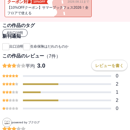
クーポン対象
10%OFF
2026.08.11まで
【10%OFFクーポン】サマーブックフェス2026！全
フロアで使える
この作品のタグ
#
出口治明
新刊通知
出口治明
生命保険はだれのものか
この作品のレビュー
（
7
件）
3.0
レビューを書く
平均
0
2
1
2
0
powered by ブクログ