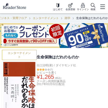
はじめて
会員登録
サインイン
検索
ビジネス・実用フロア
エンターテイメント
雑学
生命保険はだれのものか
エンターテイメン
生命保険はだれのものか
ト
出口治明(著)
/
ダイヤモンド社
(
7
)
レビューを書く
¥
1,265
(税込)
クーポン利用対象商品
2017年03月02日
配信