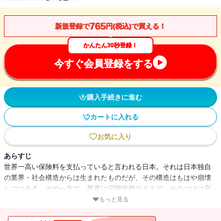
765
新規登録で
円(税込)で買える！
かんたん30秒登録！
今すぐ会員登録をする
購入手続きに進む
カートに入れる
お気に入り
あらすじ
世界一高い保険料を支払っていると言われる日本。それは日本独自
の業界・社会構造からは生まれたものだが、その構造はもはや崩壊
しつつある。その一方で、業界は旧態依然のままで、そのつけは高
い保険料として消費者が払っている。業界の風雲児といわれる著者
もっと見る
が、保険の原点を問いながら、生保の問題点を大胆に指摘。