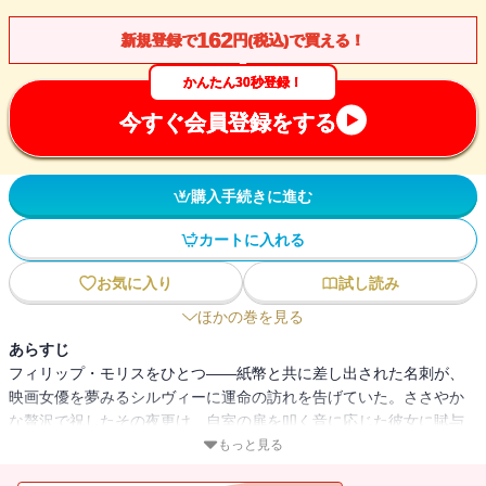
162
新規登録で
円(税込)で買える！
かんたん30秒登録！
今すぐ会員登録をする
購入手続きに進む
カートに入れる
お気に入り
試し読み
ほかの巻を見る
あらすじ
フィリップ・モリスをひとつ――紙幣と共に差し出された名刺が、
映画女優を夢みるシルヴィーに運命の訪れを告げていた。ささやか
な贅沢で祝したその夜更け、自室の扉を叩く音に応じた彼女に賦与
された未来は、あろうことか首なし屍体となって薔薇の散り敷く血
もっと見る
の海に横たわることだった・・・・・・。そして翌週には両腕を失