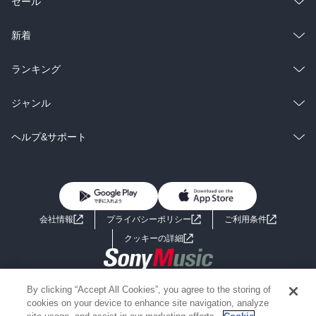
総合
コミック
セール
ラノベ
小説
総合
コミック
新着
雑誌・グラビア
ビジネス・実用
ラノベ
小説
総合
コミック
ランキング
BL・TL
雑誌・グラビア
ビジネス・実用
ラノベ
小説
総合
コミック
ジャンル
BL・TL
雑誌・グラビア
ビジネス・実用
ラノベ
小説
コミック
男性コミック
ヘルプ&サポート
BL・TL
雑誌・グラビア
ビジネス・実用
女性コミック
コミック誌
初めての方へ
ヘルプ
BL・TL
ライトノベル
男子向けラノベ
よくあるご質問
お問い合わせ
会社情報
プライバシーポリシー
ご利用条件
女子向けラノベ
小説
利用規約
クッキーの詳細
国内小説
海外小説
Copyright 2017 - 2026 Sony Music Entertainment(Japan) Inc.
By clicking “Accept All Cookies”, you agree to the storing of
ミステリー
SF
Information on the site is for the Japan domestic market only
cookies on your device to enhance site navigation, analyze
powered by