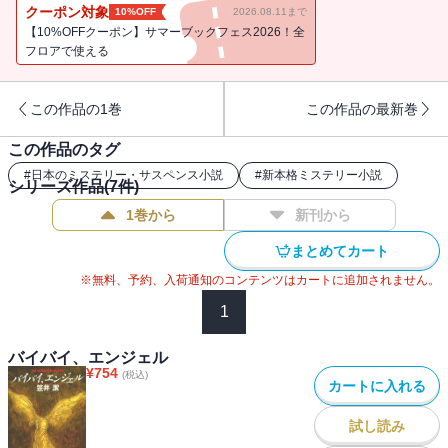
った第二の、翌々週には両脚を奪われた第三の犠牲者が。明らかに
クーポン対象
10%OFF
2026.08.11まで
同一犯人と見做される状況にも拘らず、生前の被害者たちに殺害さ
【10%OFFクーポン】サマーブックフェス2026！全
れるに足る共通項を探しあぐね混乱するパリ警視庁。事件を統べる
フロアで使える
糸〈ドミニク・フランス〉を紡ぎ出してみせる矢吹駆の、鮮やぐ現
象学的推理が織り成す、真相という名の意匠とは？／解説＝山路龍
この作品の1巻
この作品の最新巻
天
この作品のタグ
#
日本のミステリー・サスペンス小説
#
新本格ミステリー小説
シリーズ作品(
7
件)
1巻から
新刊から
まとめてカート
※無料、予約、入荷通知のコンテンツはカートに追加されません。
1
バイバイ、エンジェル
¥
754
(税込)
カートに入れる
試し読み