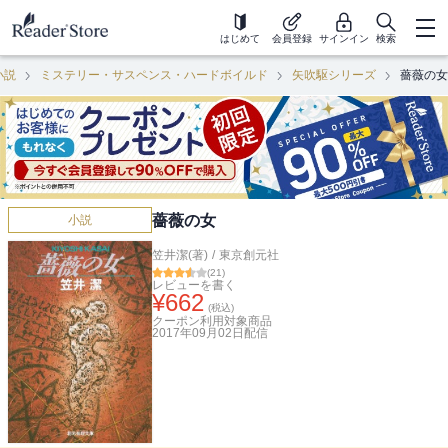
はじめて
会員登録
サインイン
検索
小説
ミステリー・サスペンス・ハードボイルド
矢吹駆シリーズ
薔薇の女
薔薇の女
小説
笠井潔(著)
/
東京創元社
(
21
)
レビューを書く
¥
662
(税込)
クーポン利用対象商品
2017年09月02日
配信