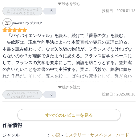
続きを読む
象は変わらず。主人公とジョルジュ・ルノワールの会話は本当に難
ブクログレビューは
投稿日
:
2026.01.18
6
しかった。

いいねできません
次作『哲学者の密室』も買ってはいるが、あまりの厚さにビビって
powered by ブクログ
る。いつか読めるといいな…。
　『バイバイエンジェル』を読み、続けて『薔薇の女』を読む。

　矢吹駆は、現象学的手法によって本質直観で犯罪の真理に迫る。
本書を読み終わって、なぜ矢吹駆の物語が、フランスでなければな
らないのか？が理解できたように思える。フランス哲学をベースに
して、フランスの文学を要素にして、物語を紡ごうとする。笠井潔
の言いたいことを本書の中で主張する。実に、巧妙で、綿密に練ら
れた作品だ。そして、五人を殺し、ばらばら死体として、繋ぎ合わ
せて結合肉体をつくるという猟奇事件の解明が物語となる。よくぞ
続きを読む
詰め込んだと思う。

ブクログレビューは
投稿日
:
2025.08.16
6
いいねできません
　今回の事件の犯人は、「アンドロギュヌス（androgynous）、両
性具有」である。

すべてのレビューを見る
　著者は、両性具有説を説明する。プラトンの『饗宴（シュンポシ
オン）』という対話篇の中で、喜劇詩人アリストパネスが語る「ア
作品情報
ンドロギュノス神話」は、人間の愛の起源を説明する。男女だけで
ジャンル
:
小説
-
ミステリー・サスペンス・ハード
なく、アンドロギュノスという第三の性別が存在した。手足は4本ず