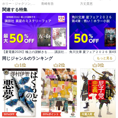
双子となる。

ホリー・ジャクソン
,
服部京子
青崎有吾
方丈貴恵
関連する特集
　ドミニクフランスという映画女優は、ナチス登場までは大スター
だった。そして、ナチスに協力したとして追放され、双子を産ん
で、その後自殺する。そして、ドミニク・フランスの出演した映画
が毎週火曜日に上演され、その女の主人公の名前の女が殺され、ば
らばら死体となる事件。そして、五作目の『アルベルチーヌ』が、
殺されるという緊迫感の中で、アルベルチーヌは、誰かとなり、そ
こから矢吹駆は謎解きをしていくのだ。

【夏電書2026】極上の謎解きを…… 講談社 真夏のミステリーフェア
　物語としては、哲学的対話とばらばら殺人事件の世界が分裂して
同じジャンルのランキング
もっと見る
いるが、笠井潔が何を思想的な格闘をしているかがよく見える作品
だ。

1
位
2
位
3
位
50%OFF
20%ポイント
今週入荷