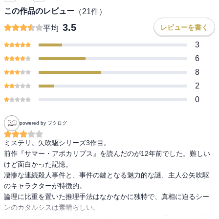
この作品のレビュー
（
21
件）
3.5
レビューを書く
平均
3
6
8
2
0
powered by ブクログ
ミステリ。矢吹駆シリーズ3作目。

前作『サマー・アポカリプス』を読んだのが12年前でした。難しい
けど面白かった記憶。

凄惨な連続殺人事件と、事件の鍵となる魅力的な謎、主人公矢吹駆
のキャラクターが特徴的。

論理に比重を置いた推理手法はなかなかに独特で、真相に迫るシー
ンのカタルシスは素晴らしい。

この12年間でたくさん本を読んできたが、やっぱり難しいという印