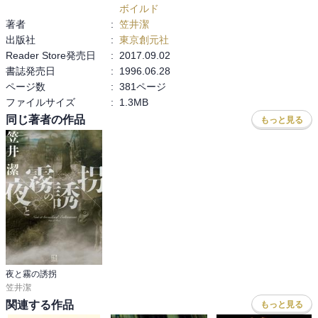
ボイルド
つ、顔も2つ、性器も2つあり、身体の各パーツは現在の2倍あった。
著者
:
笠井潔
ゼウスは真っ二つに引き裂きさいた。これ以来、人間は失われた
出版社
:
東京創元社
「もう半分」を求めて探し続けるようになった。この「失われた半
Reader Store発売日
:
2017.09.02
身への渇望」こそが、人間が互いに愛し合う恋心（エロス）の起源
書誌発売日
:
1996.06.28
である、とアリストパネスは語る。

ページ数
:
381ページ
　バルザック(著)『セラフィタ』は、両性具有が主人公。スウェーデ
ファイルサイズ
:
1.3MB
ンボルグの神秘主義思想が色濃く反映されている。

同じ著者の作品
もっと見る
　そして、名門ハンガリー貴族の史上最大の残虐な大量虐殺者バー
トリ・エルジェベト伯爵夫人の事件から、残虐性を強調する。その
残虐性はどこからきたのか？

　また、その物語の作中作家のジョルジュ・ルノワールが、ジョル
ジュバタイユの「全般経済学」という概念を使い、社会における
「過剰なエネルギー」と「消費（蕩尽）」の原理について語る。

　第一に、彼は、近代社会がひたすら生産と蓄積を善とする経済合
理性の原理に支配されていると指摘する。しかしながら、これは人
間が持つ過剰なエネルギーを解放するものではないため、最終的に
夜と霧の誘拐
は破綻をきたすと考える。

笠井潔
　第二に、消費（蕩尽）の必要性について述べる。ルノワールは、
関連する作品
もっと見る
この過剰なエネルギーは「非生産的な消費」、すなわち蕩尽によっ