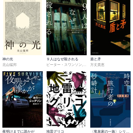
てのみ解放されるべきものであり、その結果として人間は真の生の
充実を得ることができると主張する。この「蕩尽」は、浪費や享
楽、さらには性的な逸脱や暴力といった形で現れることがある。エ
ジプトのピラミッドは、まさに過剰剰余の消費だとする。

　第三に、これらを性犯罪との関連性に結びつける。彼は、この蕩
尽の原理を連続猟奇殺人の動機と結びつけている。すなわち、犯人
は社会の経済合理性から逸脱し、過剰な性的エネルギーを「消費」
するために犯行に及んでいるとするのである。この行為は社会秩序
の外側にある「聖なる領域」に足を踏み入れる試みであり、その中
神の光
９人はなぜ殺される
盾と矛
に犯人のアイデンティティが隠されていると推理している。

北山猛邦
ピーター・スワンソン
,
務台夏子
方丈貴恵
　それに対して、矢吹駆は、悪を行う悪と、宗教儀礼としての悪を
対置する。このルノワールと矢吹駆の論議が、なんとも異質の世界
を作り出す。

　太陽の過剰なエネルギーが、破壊を生み出す。なぜか、カミュの
『異邦人』の太陽がママンを殺したという言葉に通底する。

　また、ここで出てくる双子がプルーストの『失われた時を求め
て』の女性アルべルチーヌとジルベルト。それは男の子の呼び名に
なるとアルベールとジルベールとなり、それが重要な役割を果たす
夜明けまでに誰かが
地雷グリコ
〈竜泉家の一族〉シリーズ