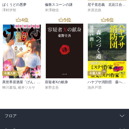
ばくうどの悪夢
倫敦スコーンの謎
尼子党忠義 北近江合戦心得〈八〉
澤村伊智
米澤穂信
井原忠政
4
位
5
位
6
位
今週入荷
今週入荷
異世界居酒屋「げん」三杯目
容疑者Xの献身
ハヤブサ消防団 森へつづく道
蝉川夏哉
,
碓井ツカサ
東野圭吾
池井戸潤
フロア