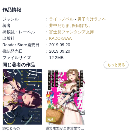
作品情報
ジャンル
:
ライトノベル
-
男子向けラノベ
著者
:
井中だちま
,
飯田ぽち。
掲載誌・レーベル
:
富士見ファンタジア文庫
出版社
:
KADOKAWA
Reader Store発売日
:
2019.09.20
書誌発売日
:
2019.09.20
ファイルサイズ
:
12.2MB
同じ著者の作品
もっと見る
完結
姉なるもの
通常攻撃が全体攻撃で二回攻撃のお母さんは好きですか？