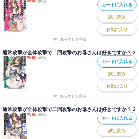
¥
660
(税込)
カートに入れる
試し読み
お気に入り
あらすじを見る
通常攻撃が全体攻撃で二回攻撃のお母さんは好きですか？ 2
¥
660
(税込)
カートに入れる
試し読み
お気に入り
あらすじを見る
通常攻撃が全体攻撃で二回攻撃のお母さんは好きですか？ 3
¥
660
(税込)
カートに入れる
試し読み