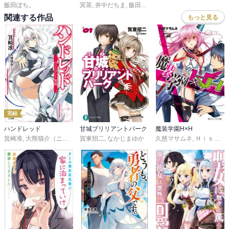
飯田ぽち。
冥茶
,
井中だちま
,
飯田ぽち。
関連する作品
もっと見る
完結
ハンドレッド
甘城ブリリアントパーク
魔装学園H×H
箕崎准
,
大熊猫介（ニトロプラス）
賀東招二
,
なかじまゆか
久慈マサムネ
,
Ｈｉｓａｓｉ