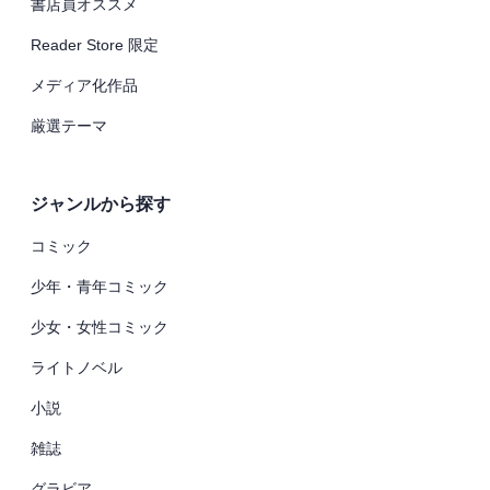
書店員オススメ
Reader Store 限定
メディア化作品
厳選テーマ
ジャンルから探す
コミック
少年・青年コミック
少女・女性コミック
ライトノベル
小説
雑誌
グラビア