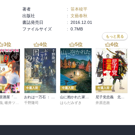
著者
:
笹本稜平
出版社
:
文藝春秋
書誌発売日
:
2016.12.01
ファイルサイズ
:
0.7MB
もっと見る
3
位
4
位
5
位
6
位
荷
今週入荷
今週入荷
今週入荷
異世界居酒屋「げん」三杯目
おれは一万石 ： 38 因縁の賊
山に抱かれた家 けもの道
尼子党忠義 北近江合戦心得〈八〉
哉
,
碓井ツカサ
千野隆司
はらだみずき
井原忠政