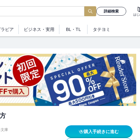
詳細検索
はじ
グラビア
ビジネス
・実用
BL・TL
タテヨミ
方
春文庫
購入手続きに進む