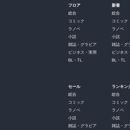
フロア
新着
総合
総合
コミック
コミック
ラノベ
ラノベ
小説
小説
雑誌・グラビア
雑誌・グ
ビジネス・実用
ビジネス
BL・TL
BL・TL
セール
ランキン
総合
総合
コミック
コミック
ラノベ
ラノベ
小説
小説
雑誌・グラビア
雑誌・グ