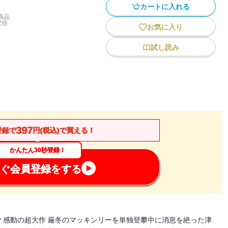
カートに入れる
商品
配信
お気に入り
試し読み
397
登録で
円(税込)で買える！
かんたん30秒登録！
ぐ会員登録をする
? 感動の超大作 厳冬のマッキンリーを単独登攀中に消息を絶った津