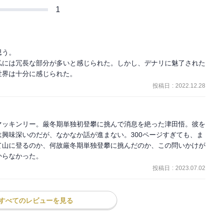
1
う。

私には冗長な部分が多いと感じられた。しかし、デナリに魅了された
世界は十分に感じられた。
投稿日
:
2022.12.28
マッキンリー。厳冬期単独初登攀に挑んで消息を絶った津田悟。彼を
興味深いのだが、なかなか話が進まない。300ページすぎても、ま
て山に登るのか、何故厳冬期単独登攀に挑んだのか、この問いかけが
からなかった。
投稿日
:
2023.07.02
すべてのレビューを見る