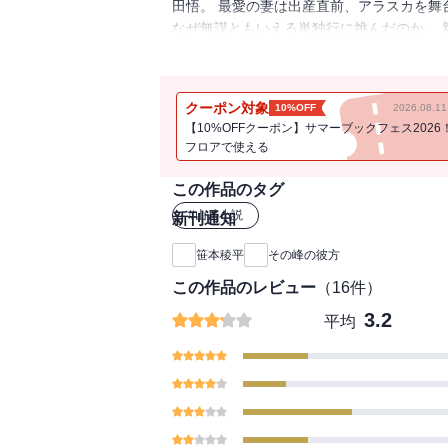
田悟。 最愛の妻は出産直前、アラスカを舞
なぜ無謀ともいえる単独行に挑んだのか。 
真実を知る。 山岳小説の最高峰がここに！
クーポン対象
10%OFF
2026.08.
【10%OFFクーポン】サマーブックフェス2026
フロアで使える
この作品のタグ
#
山岳小説
新刊通知
笹本稜平
その峰の彼方
この作品のレビュー
（
16
件）
3.2
平均