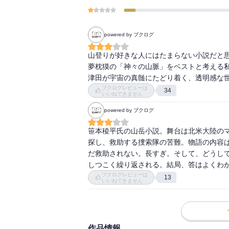
powered by ブクログ
山登りが好きな人にはたまらない小説だと思
夢枕獏の「神々の山脈」をベストと考える
津田が宇宙の真髄にたどり着く、透明感な
ブクログレビューは
34
いいねできません
powered by ブクログ
笹本稜平氏の山岳小説。舞台は北米大陸の
探し、救助する捜索隊の苦難。物語の内容は
だ救助されない。長すぎ。そして、どうし
しつこく繰り返される。結局、答はよくわ
ブクログレビューは
13
いいねできません
作品情報