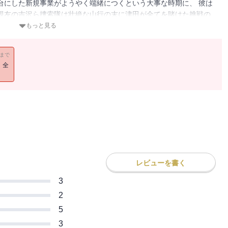
台にした新規事業がようやく端緒につくという大事な時期に、 彼は
親友の吉沢ら捜索隊は壮絶な山行の末に津田が全てを賭けた挑戦の
もっと見る
11まで
！全
レビューを書く
3
2
5
3