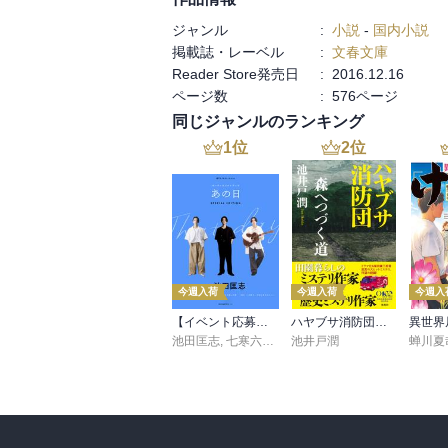
ジャンル
:
小説
-
国内小説
掲載誌・レーベル
:
文春文庫
Reader Store発売日
:
2016.12.16
ページ数
:
576ページ
同じジャンルのランキング
1
位
2
位
今週入荷
今週入荷
今週入
【イベント応募シリアルコード付】池田匡志出演・オーディオフォトブック「あの日」SPECIAL EDITION（音声／動画付）
ハヤブサ消防団 森へつづく道
池田匡志
,
七寒六温
,
konoko58
池井戸潤
,
村崎キコ
蝉川夏