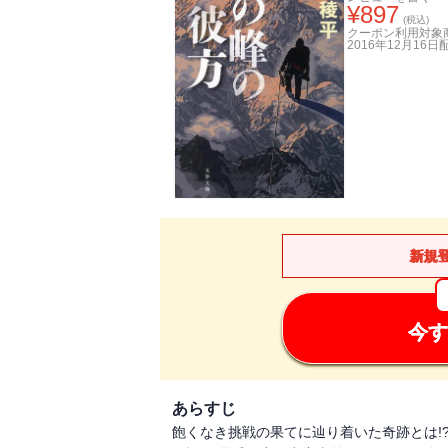
¥
897
(税込)
クーポン利用対象
2016年12月16日
新規
今す
あらすじ
飽くなき挑戦の果てに辿り着いた奇跡とは!