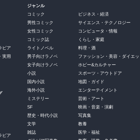
ジャンル
コミック
ビジネス・経済
男性コミック
サイエンス・テクノロジー
女性コミック
コンピュータ・情報
コミック誌
くらし・家庭
ラビア
ライトノベル
料理・酒
・実用
男子向けラノベ
ファッション・美容・ダイエッ
女子向けラノベ
ホビー&カルチャー
小説
スポーツ・アウトドア
国内小説
地図・ガイド
海外小説
エンターテイメント
グ
ミステリー
芸術・アート
SF
映画・音楽・演劇
歴史・時代小説
写真集
文学
教養
雑誌
医学・福祉
ラビア