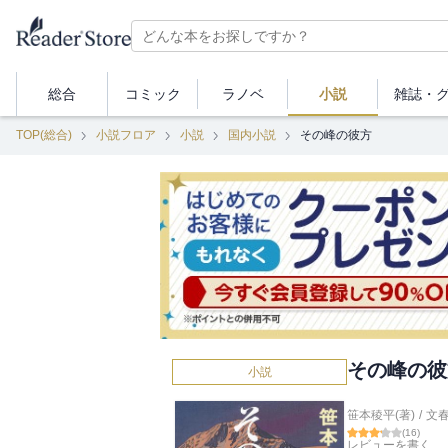
総合
コミック
ラノベ
小説
雑誌・
TOP(総合)
小説フロア
小説
国内小説
その峰の彼方
その峰の彼
小説
笹本稜平(著)
/
文
(
16
)
レビューを書く