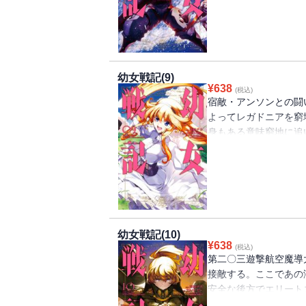
幼女戦記(9)
¥
638
(税込)
宿敵・アンソンとの闘
よってレガドニアを窮
身もある意味窮地に追
全な後方勤務はいつの
幼女戦記(10)
¥
638
(税込)
第二〇三遊撃航空魔導
接敵する。ここであの
安全な後方でエリート
そう甘いわけもなく・