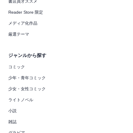
書店員オススメ
Reader Store 限定
メディア化作品
厳選テーマ
ジャンルから探す
コミック
少年・青年コミック
少女・女性コミック
ライトノベル
小説
雑誌
グラビア