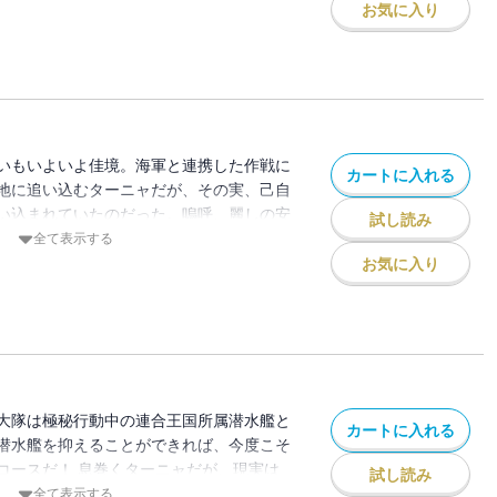
お気に入り
いもいよいよ佳境。海軍と連携した作戦に
カートに入れる
地に追い込むターニャだが、その実、己自
い込まれていたのだった。嗚呼、麗しの安
試し読み
日になるのだろうか。
全て表示する
お気に入り
大隊は極秘行動中の連合王国所属潜水艦と
カートに入れる
潜水艦を抑えることができれば、今度こそ
コースだ！ 息巻くターニャだが、現実は
試し読み
・・。
全て表示する