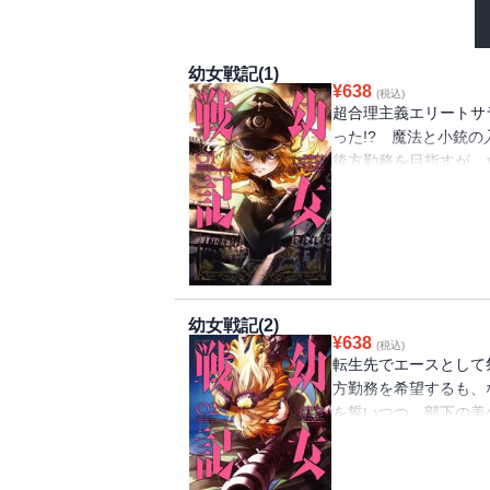
幼女戦記(1)
¥
638
(税込)
超合理主義エリートサ
った!? 魔法と小銃
後方勤務を目指すが、
れ・・・・・・？
幼女戦記(2)
¥
638
(税込)
転生先でエースとして
方勤務を希望するも、
を誓いつつ、部下の美
り・・・・・・。