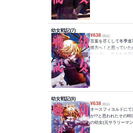
幼女戦記(7)
¥
638
(税込)
言葉を尽くして冬季進
後方へ！と思っていた
た（？）。なんたる舌
で・・・・・・？
幼女戦記(8)
¥
638
(税込)
オースフィヨルドにて
か!?と思われたその
の幼女(元サラリーマン