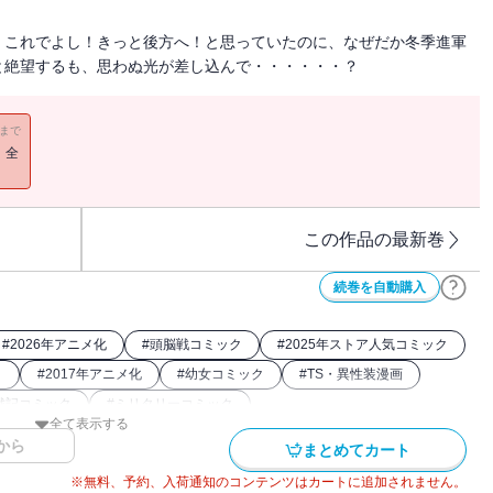
、これでよし！きっと後方へ！と思っていたのに、なぜだか冬季進軍
と絶望するも、思わぬ光が差し込んで・・・・・・？
11まで
！全
この作品の最新巻
続巻を自動購入
#
2026年アニメ化
#
頭脳戦コミック
#
2025年ストア人気コミック
ク
#
2017年アニメ化
#
幼女コミック
#
TS・異性装漫画
戦記コミック
#
ミリタリーコミック
全て表示する
公コミック
から
まとめてカート
※無料、予約、入荷通知のコンテンツはカートに追加されません。