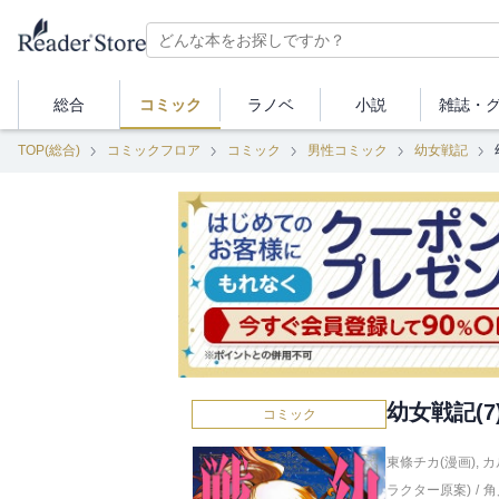
総合
コミック
ラノベ
小説
雑誌・
TOP(総合)
コミックフロア
コミック
男性コミック
幼女戦記
幼女戦記(7
コミック
東條チカ(漫画)
,
カ
ラクター原案)
/
角