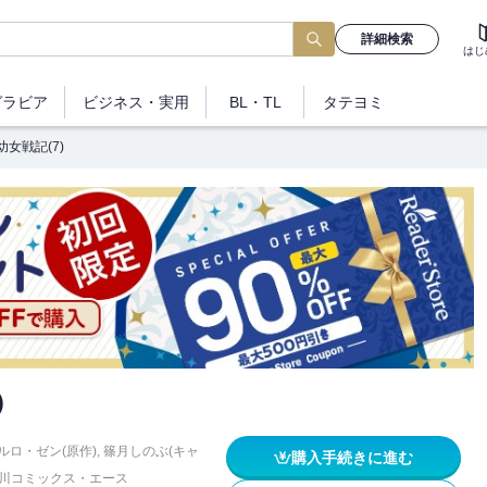
詳細検索
はじ
グラビア
ビジネス
・実用
BL・TL
タテヨミ
幼女戦記(7)
)
ルロ・ゼン(原作)
,
篠月しのぶ(キャ
購入手続きに進む
川コミックス・エース