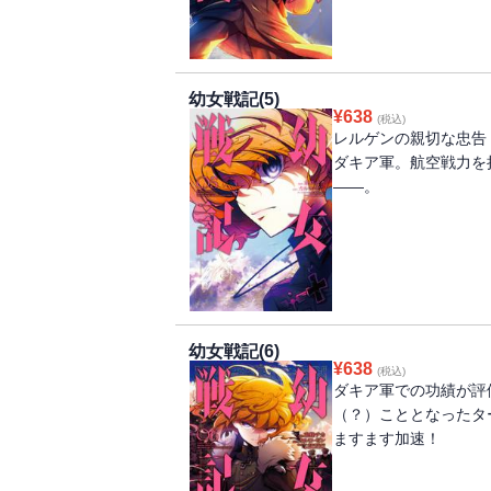
幼女戦記(5)
¥
638
(税込)
レルゲンの親切な忠告
ダキア軍。航空戦力を
――。
幼女戦記(6)
¥
638
(税込)
ダキア軍での功績が評
（？）こととなったタ
ますます加速！