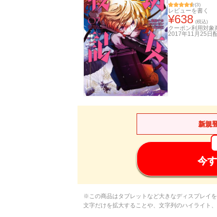
(
3
)
レビューを書く
¥
638
(税込)
クーポン利用対象
2017年11月25日
新規
今す
※この商品はタブレットなど大きなディスプレイを
文字だけを拡大することや、文字列のハイライト、