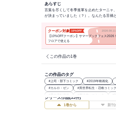
あらすじ
言葉を尽くして冬季進軍を止めたターニャ
が決まっていました（？）。なんたる舌禍
クーポン対象
10%OFF
2026.08.
【10%OFFクーポン】サマーブックフェス2026
フロアで使える
この作品の1巻
この作品のタグ
#
上司・部下コミック
#
2019年映画化
#
カルロ・ゼン
#
異世界転生・召喚コミッ
#
男女逆転漫画
#
魔法使いコミック
#
シリーズ作品(
35
件)
#
26年夏アニメ化（コミック）
#
最強主人
1巻から
新刊