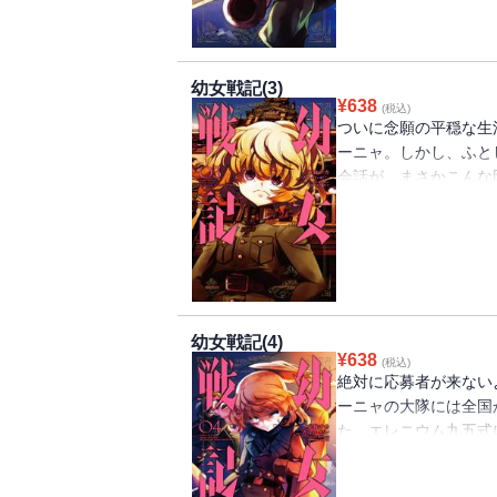
幼女戦記(3)
¥
638
(税込)
ついに念願の平穏な生
ーニャ。しかし、ふと
会話が、まさかこんな
いパンと清潔な寝床は
幼女戦記(4)
¥
638
(税込)
絶対に応募者が来ない
ーニャの大隊には全国
た。エレニウム九五式
ぜだか大隊長でした!?