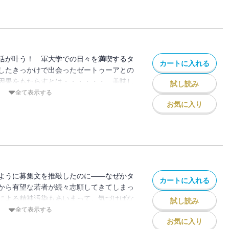
活が叶う！ 軍大学での日々を満喫するタ
カートに入れる
したきっかけで出会ったゼートゥーアとの
因果をもたらすとは・・・・・・。美味し
試し読み
いつまで持つ？
全て表示する
お気に入り
ように募集文を推敲したのに――なぜかタ
カートに入れる
から有望な若者が続々志願してきてしまっ
による精神汚染もあいまって、気づけばな
試し読み
全て表示する
お気に入り