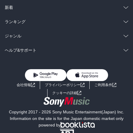
ラノベ
小説
総合
コミック
新着
雑誌・グラビア
ビジネス・実用
ラノベ
小説
総合
コミック
ランキング
BL・TL
雑誌・グラビア
ビジネス・実用
ラノベ
小説
総合
コミック
ジャンル
BL・TL
雑誌・グラビア
ビジネス・実用
ラノベ
小説
コミック
男性コミック
ヘルプ&サポート
BL・TL
雑誌・グラビア
ビジネス・実用
女性コミック
コミック誌
初めての方へ
ヘルプ
BL・TL
ライトノベル
男子向けラノベ
よくあるご質問
お問い合わせ
会社情報
プライバシーポリシー
ご利用条件
女子向けラノベ
小説
利用規約
クッキーの詳細
国内小説
海外小説
Copyright 2017 - 2026 Sony Music Entertainment(Japan) Inc.
ミステリー
SF
Information on the site is for the Japan domestic market only
powered by
歴史・時代小説
文学