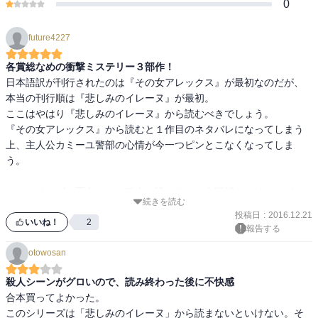
0
future4227
各賞総なめの衝撃ミステリー３部作！
日本語訳が刊行されたのは『その女アレックス』が最初なのだが、
本当の刊行順は『悲しみのイレーヌ』が最初。

ここはやはり『悲しみのイレーヌ』から読むべきでしょう。

『その女アレックス』から読むと１作目のネタバレになってしまう
上、主人公カミーユ警部の心情が今一つピンとこなくなってしま
う。

このシリーズの面白さは、犯人は誰か？という謎解きだけにとどま
続きを読む
らず、カミーユ警部を取り巻く人間模様が魅力的に描かれていると
投稿日
:
2016.12.21
ころにある。

いいね！
2
報告する
捜査チームの仲間や愛する人が否応なしに事件に巻き込まれてい
otowosan
く。

一刻も早く犯人を見つけなければ、次の犠牲者が出てしまうという
殺人シーンがグロいので、読み終わった後に不快感
プレッシャーの中での捜査。

合本買ってよかった。

そしてストーリーの前半と後半で、事件の様相が根本的に覆る仕掛
このシリーズは「悲しみのイレーヌ」から読まないといけない。そ
けもルメートルの巧みな作風である。
