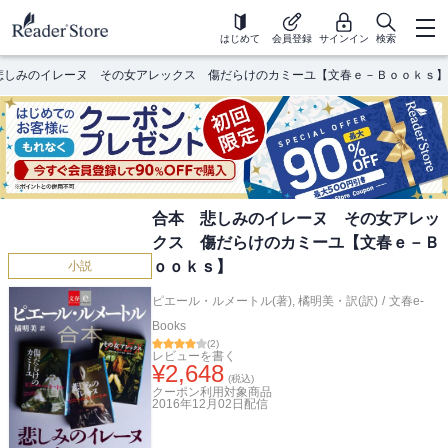
はじめて
会員登録
サインイン
検索
悲しみのイレーヌ その女アレックス 傷だらけのカミーユ【文春ｅ－Ｂｏｏｋｓ】
合本 悲しみのイレーヌ その女アレッ
クス 傷だらけのカミーユ【文春ｅ－Ｂ
ｏｏｋｓ】
小説
ピエール・ルメートル(著)
,
橘明美・訳(訳)
/
文春e-
Books
(
2
)
レビューを書く
¥
2,648
(税込)
クーポン利用対象商品
2016年12月02日
配信