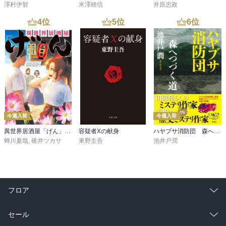
澤村伊智
米澤穂信
井原忠政
4
位
5
位
6
位
今週入荷
今週入荷
異世界居酒屋「げん」三杯目
容疑者Xの献身
ハヤブサ消防団 森へつづく道
蝉川夏哉
,
碓井ツカサ
東野圭吾
池井戸潤
フロア
総合
コミック
セール