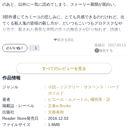
のあと、以外に一気に読めてしまう、ストーリー展開が面白い。

主人公のカミーユ警部もシャーロックホームズや杉下右京のような
3部作通じてカミーユの悲しみに、とても共感できるのだけれど、出
天才的な推理力や運動神経を持っているわけではない。

てくる殺人鬼の皆様の殺し方が、どいつもこいつもグロテスクなや
むしろコンプレックスの塊のような人間が、現場のたたき上げで地
り方で、殺された善良な市民の方々の無念さが計り知れず、読後し
道に成果を積み上げてきたようなキャラクターだ。

ばらく殺人シーンを思い出して、悲しみと共に不快感が残りまし
そういう所が親近感を覚える一因でもあるし、読者は読み進めてい
続きを読む
た。
るうちに自然とカミーユにかなりの肩入れをしてしまうことにな
投稿日
:
2017.03.13
いいね！
1
る。

報告する
そしていつも最後にはカミーユの運命に涙することになるのだ。
すべてのレビューを見る
作品情報
ジャンル
:
小説
-
ミステリー・サスペンス・ハード
ボイルド
著者
:
ピエール・ルメートル
,
橘明美・訳
掲載誌・レーベル
:
文春e-Books
出版社
:
文藝春秋
Reader Store発売日
:
2016.12.02
ファイルサイズ
:
1.8MB