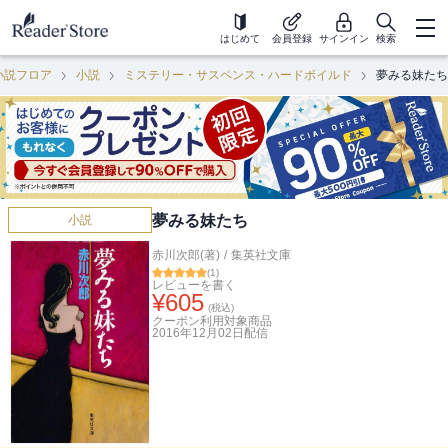
はじめて
会員登録
サインイン
検索
小説フロア
小説
ミステリー・サスペンス・ハードボイルド
夢みる妹たち
夢みる妹たち
小説
赤川次郎(著)
/
集英社文庫
(
1
)
レビューを書く
¥
605
(税込)
クーポン利用対象商品
2016年12月02日
配信