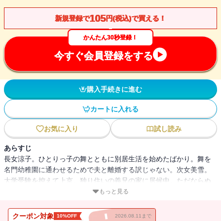
105
新規登録で
円(税込)で買える！
かんたん30秒登録！
今すぐ会員登録をする
購入手続きに進む
カートに入れる
お気に入り
試し読み
あらすじ
長女涼子。ひとりっ子の舞とともに別居生活を始めたばかり。舞を
名門幼稚園に通わせるためで夫と離婚する訳じゃない。次女美雪。
大学受験を控えて上京。独り住いの義兄の家に居候中。ただならぬ
恋の予感を感じている。そして三女由香。オテンバな高校受験生。
もっと見る
不思議な恋人ができたようだ。美しい三人の姉妹をめぐる恋模様が
次々と波瀾を呼び奇妙な事件が巻き起こる。家族と愛とサスペンス
クーポン対象
10%OFF
2026.08.11まで