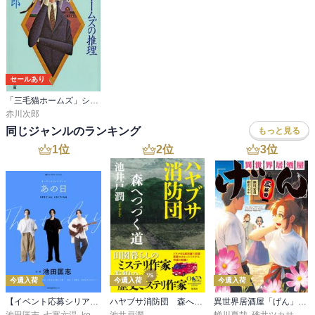
セールあり
「三毛猫ホームズ」シリーズ
赤川次郎
同じジャンルのランキング
もっと見る
1
位
2
位
3
位
今週入荷
今週入荷
今週入荷
【イベント応募シリアルコード付】池田匡志出演・オーディオフォトブック「あの日」SPECIAL EDITION（音声／動画付）
ハヤブサ消防団 森へつづく道
異世界居酒屋「げん」三杯目
池田匡志
,
七寒六温
,
konoko58
池井戸潤
,
村崎キコ
蝉川夏哉
,
碓井ツカサ