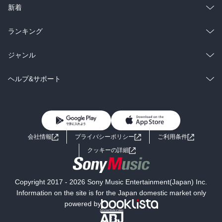
ラノベ
小説
総合
コミック
新着
雑誌・グラビア
ビジネス・実用
ラノベ
小説
総合
コミック
ランキング
BL・TL
雑誌・グラビア
ビジネス・実用
ラノベ
小説
総合
コミック
ジャンル
BL・TL
雑誌・グラビア
ビジネス・実用
ラノベ
小説
コミック
男性コミック
ヘルプ&サポート
BL・TL
雑誌・グラビア
ビジネス・実用
女性コミック
コミック誌
初めての方へ
ヘルプ
BL・TL
ライトノベル
男子向けラノベ
よくあるご質問
お問い合わせ
会社情報
プライバシーポリシー
ご利用条件
女子向けラノベ
小説
利用規約
クッキーの詳細
国内小説
海外小説
Copyright 2017 - 2026 Sony Music Entertainment(Japan) Inc.
ミステリー
SF
Information on the site is for the Japan domestic market only
powered by
歴史・時代小説
文学