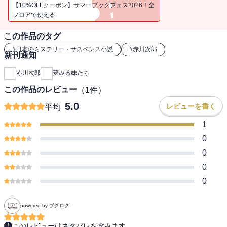
の物語。
【10%OFFクーポン】サマーブックフェス2026！全
フロアで使える
この作品のタグ
#
日本のミステリー・サスペンス小説
#
赤川次郎
新刊通知
赤川次郎
夢みる妹たち
この作品のレビュー
（
1
件）
5.0
レビューを書く
平均
1
0
0
0
0
powered by ブクログ
このレビューはネタバレを含みます。