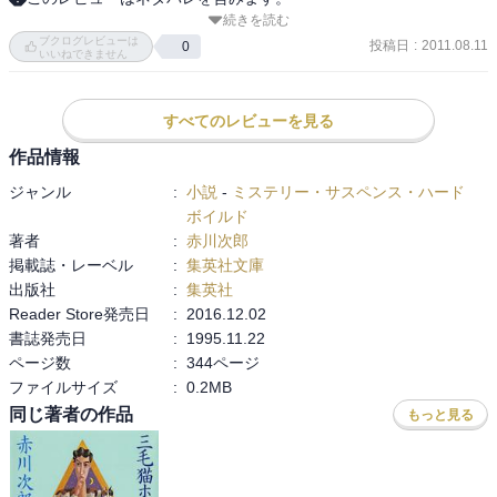
続きを読む
親を社長に持つぼっちゃんが夫の貞夫。 

ブクログレビューは
娘の舞と一緒に別居することになる妻の涼子。 

投稿日
:
2011.08.11
0
いいねできません
門井家の大騒動。 

単身の家に，妻の幼い妹2人が引っ越して来る。 

すべてのレビューを見る
作品情報
同僚や，会社の女子の誤解の渦の中， 

ジャンル
:
小説
-
ミステリー・サスペンス・ハード
物語はニュージーランド旅行へと展開していく。 

ボイルド
著者
:
赤川次郎
大騒動の笑いと涙の物語。 

掲載誌・レーベル
:
集英社文庫
出版社
:
集英社
映画好きの赤川次郎らしい作品だが，映画というよりはテレビドラ
Reader Store発売日
:
2016.12.02
マの台本が似合うと思われる珍しい物語。
書誌発売日
:
1995.11.22
ページ数
:
344ページ
ファイルサイズ
:
0.2MB
同じ著者の作品
もっと見る