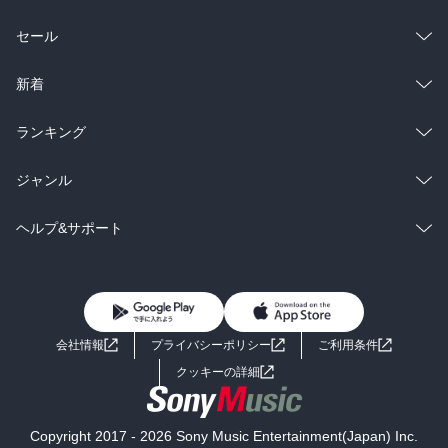
総合
コミック
セール
ラノベ
小説
総合
コミック
新着
雑誌・グラビア
ビジネス・実用
ラノベ
小説
総合
コミック
ランキング
BL・TL
雑誌・グラビア
ビジネス・実用
ラノベ
小説
総合
コミック
ジャンル
BL・TL
雑誌・グラビア
ビジネス・実用
ラノベ
小説
コミック
男性コミック
ヘルプ&サポート
BL・TL
雑誌・グラビア
ビジネス・実用
女性コミック
コミック誌
初めての方へ
ヘルプ
BL・TL
ライトノベル
男子向けラノベ
よくあるご質問
お問い合わせ
会社情報
プライバシーポリシー
ご利用条件
女子向けラノベ
小説
利用規約
クッキーの詳細
国内小説
海外小説
Copyright 2017 - 2026 Sony Music Entertainment(Japan) Inc.