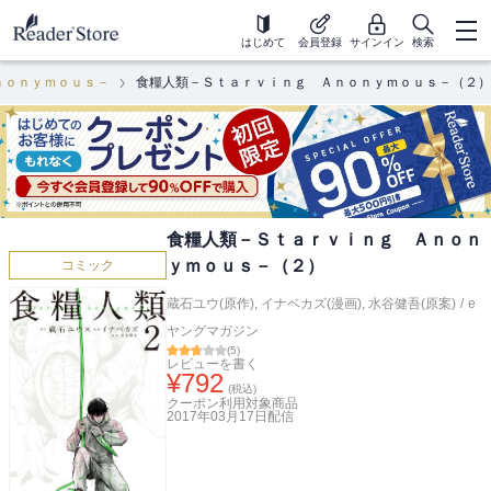
はじめて
会員登録
サインイン
検索
ｎｏｎｙｍｏｕｓ－
食糧人類－Ｓｔａｒｖｉｎｇ Ａｎｏｎｙｍｏｕｓ－（２）
食糧人類－Ｓｔａｒｖｉｎｇ Ａｎｏｎ
ｙｍｏｕｓ－（２）
コミック
蔵石ユウ(原作)
,
イナベカズ(漫画)
,
水谷健吾(原案)
/
e
ヤングマガジン
(
5
)
レビューを書く
¥
792
(税込)
クーポン利用対象商品
2017年03月17日
配信