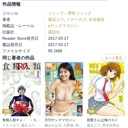
賢そうな感じなのが良い。

作品情報
ママ逃亡中のなに？なんなの？

脳細胞にも影響でてるのかな？

ジャンル
:
コミック
-
男性コミック
妊婦の被験体はどうやって出産したのかな？どんなに危険な出産で
・１２話

著者
:
蔵石ユウ
,
イナベカズ
,
水谷健吾
も、二人とも生き残ったってことは相当な執着だろう。

増殖種ナツネ。

掲載誌・レーベル
:
eヤングマガジン
母親が腐った？のは生きながら腐ったのか？？

出版社
:
講談社
息子は同じようになりえるのか？

・１３話

Reader Store発売日
:
2017.03.17
とか、気になる。
ママロングだったもんね。

書誌発売日
:
2017.03.17
１７人って何の数かしら。
ファイルサイズ
:
95.2MB
同じ著者の作品
もっと見る
完結
完結
食糧人類Ｒｅ： －Ｓｔａｒｖｉｎｇ Ｒｅ：ｖｅｌａｔｉｏｎ－
月刊ヤングマガジン
我妻さんは俺のヨメ
イナベカズ
,
蔵石ユウ
,
水谷健吾
楠みちはる
,
天野雀
,
岡沢六十四
蔵石ユウ
,
るれくちぇ
,
西木田景志
,
ＫＥＮＴ