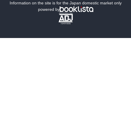
ミステリー
SF
Information on the site is for the Japan domestic market only
powered by
歴史・時代小説
文学
雑誌
グラビア写真集
ボーイズラブ
ティーンズラブ
人文・思想・歴史
社会・政治・法律
ビジネス・経済
サイエンス・テクノロジー
コンピュータ・情報
くらし・家庭
料理・酒
ファッション・美容・ダイエット
ホビー&カルチャー
スポーツ・アウトドア
地図・ガイド
エンターテイメント