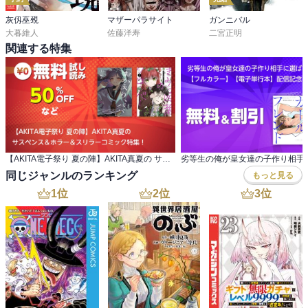
灰仭巫覡
マザーパラサイト
ガンニバル
大暮維人
佐藤洋寿
二宮正明
関連する特集
【AKITA電子祭り 夏の陣】AKITA真夏の サスペンス＆ホラー＆スリラーコミック特集！
同じジャンルのランキング
もっと見る
1
位
2
位
3
位