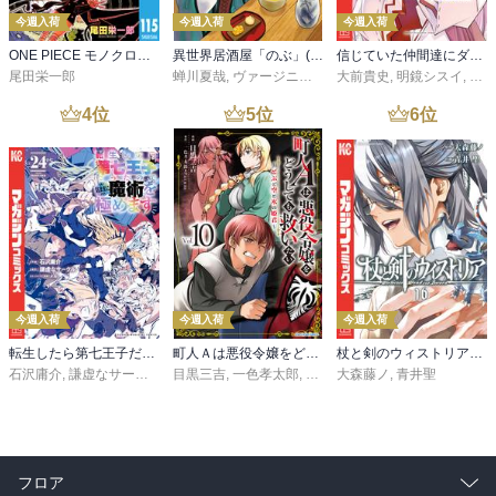
今週入荷
今週入荷
今週入荷
ONE PIECE モノクロ版 115
異世界居酒屋「のぶ」(22)
信じていた仲間達にダンジョン奥地で殺されかけたがギフト『無限ガチャ』でレベル９９９９の仲間達を手に入れて元パーティーメンバーと世界に復讐＆『ざまぁ！』します！（２３）
尾田栄一郎
蝉川夏哉
,
ヴァージニア二等兵
大前貴史
,
転
,
明鏡シスイ
,
ｔｅ
4
位
5
位
6
位
今週入荷
今週入荷
今週入荷
転生したら第七王子だったので、気ままに魔術を極めます（２４）
町人Ａは悪役令嬢をどうしても救いたい ～どぶと空と氷の姫君～１０【電子書店共通特典イラスト付】
杖と剣のウィストリア（１６）
石沢庸介
,
謙虚なサークル
,
メル。
目黒三吉
,
一色孝太郎
,
Parum
大森藤ノ
,
青井聖
フロア