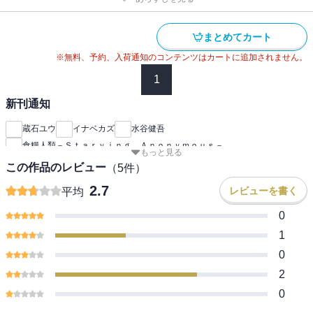
まとめてカート
※無料、予約、入荷通知のコンテンツはカートに追加されません。
1
新刊通知
蔵石ユウ
イナベカズ
水谷健吾
食糧人類－Ｓｔａｒｖｉｎｇ Ａｎｏｎｙｍｏｕｓ－
もっと見る
この作品のレビュー
（
5
件）
2.7
レビューを書く
平均
0
1
0
2
0