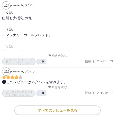
powered by ブクログ
・６話

山引も大概化け物。

・７話

イマジナリーガールフレンド。

・８話

巨大生物、巨人ばりにデカい。怖い。絶対会いたくない。

続きを読む
作業員って普通に家帰れるの？住み込み？

ブクログレビューは
投稿日
:
2022.10.23
0
いいねできません
・９話

powered by ブクログ
ナツネくん、タフネス過ぎて好感度高い！

あんな化け物に飼われてる国嫌すぎる！

このレビューはネタバレを含みます。
続きを読む
進撃の巨人と似たものを感じるが、進撃の巨人はスケールが縦に横
・１０話

ブクログレビューは
にぐいぐいのばされるけど、こっちはでかいハコニワの中なので、
投稿日
:
2019.05.17
0
いいねできません
ナツネくんも化け物だった。

個人的にはこっちの方が好みかな。

・１１話

あと6歳の彼は良い。

すべてのレビューを見る
広告で見たシーンだ。
