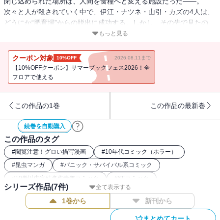
閉じ込められた場所は、人間を食糧へと変える施設だった――。
次々と人が殺されていく中で、伊江・ナツネ・山引・カズの4人は、
どうにか“肥育場”からの脱出に成功する。しかし、その先で見たの
は、「生殖種」として子供を産まされ続ける女たちと、興奮剤を打
もっと見る
たれて自我を失った男たち。この施設は一体なんなのか!? 絶望の檻
で繰り広げられる“食物連鎖”パニック、第2巻！
クーポン対象
10%OFF
2026.08.11まで
【10%OFFクーポン】サマーブックフェス2026！全
フロアで使える
この作品の1巻
この作品の最新巻
続巻を自動購入
この作品のタグ
#
閲覧注意！グロい描写漫画
#
10年代コミック（ホラー）
#
昆虫マンガ
#
パニック・サバイバル系コミック
#
10巻以内完結名作青年コミック
#
SFコミック
シリーズ作品(
7
件)
全て表示する
#
名作サスペンス漫画
#
昆虫パニック漫画
1巻から
新刊から
まとめてカート