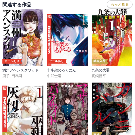
関連する作品
もっと見る
セールあり
セールあり
続巻入荷
満州アヘンスクワッド
十字架のろくにん
九条の大罪
鹿子
,
門馬司
中武士竜
真鍋昌平
予約
完結