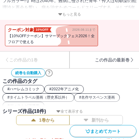
フルカラー!!】時は2040年。難病に侵された青年・怜人は幼馴染の絵
理沙と再会を誓い、病を治すためコールドスリープする。そして5年
後――。目覚めた怜人を待っていたのは99.9%の男が死滅し50億人
もっと見る
の女性が生きる世界だった…！ 近未来エロティックサスペンス開
幕！
クーポン対象
10%OFF
2026.08.11まで
【10%OFFクーポン】サマーブックフェス2026！全
フロアで使える
この作品の1巻
この作品の最新巻
続巻を自動購入
この作品のタグ
#
ハーレムコミック
#
2022年アニメ化
#
タイムトラベル漫画（歴史系以外）
#
名作サスペンス漫画
#
ディストピア漫画
シリーズ作品(
18
件)
全て表示する
1巻から
新刊から
まとめてカート