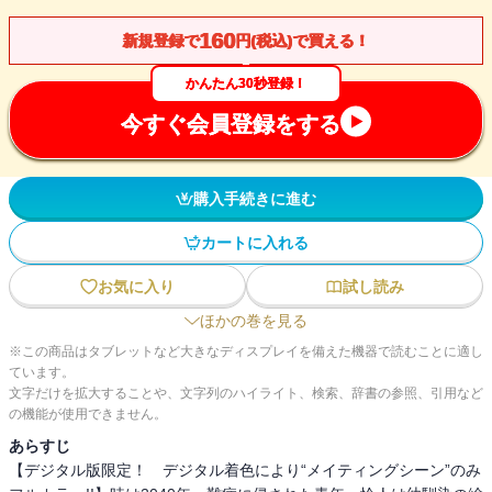
160
新規登録で
円(税込)で買える！
かんたん30秒登録！
今すぐ会員登録をする
購入手続きに進む
カートに入れる
お気に入り
試し読み
ほかの巻を見る
※この商品はタブレットなど大きなディスプレイを備えた機器で読むことに適し
ています。
文字だけを拡大することや、文字列のハイライト、検索、辞書の参照、引用など
の機能が使用できません。
あらすじ
【デジタル版限定！ デジタル着色により“メイティングシーン”のみ