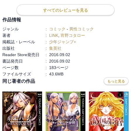
めた怜人を待っていたのは99.9%の男が死滅し50億人の女性が生き
る世界だった…! 近未来エロティックサスペンス開幕!

すべてのレビューを見る
作品情報
・‥…━━━☆・‥…━━━☆・‥…━━━☆

ジャンル
:
コミック
-
男性コミック
著者
:
LINK
,
宵野コタロー
感想は最終巻にまとめて記載予定です。
掲載誌・レーベル
:
少年ジャンプ+
出版社
:
集英社
Reader Store発売日
:
2016.09.02
書誌発売日
:
2016.09.02
ページ数
:
183ページ
ファイルサイズ
:
43.6MB
同じ著者の作品
もっと見る