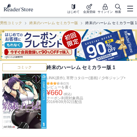
はじめて
会員登録
サインイン
検索
男性コミック
終末のハーレム セミカラー版
終末のハーレム セミカラー版 1
終末のハーレム セミカラー版 1
コミック
LINK(原作)
,
宵野コタロー(漫画)
/
少年ジャンプ+
(
13
)
レビューを書く
¥
660
(税込)
クーポン利用対象商品
2016年09月02日
配信