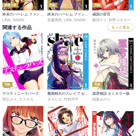
続巻入荷
完結
完結
終末のハーレム ファンタジア セミカラー版
終末のハーレム ファンタジア学園
滅国の宦官
LINK
,
SAVAN
安藤岡田
,
LINK
,
SAVAN
蔡河ケイ
,
宵野コタロー
関連する作品
もっと見る
完結
完結
デスティニーラバーズ
魔都精兵のスレイブ セミカラー版
源君物語 セミカラー版
智弘カイ
,
カズタカ
タカヒロ
,
竹村洋平
稲葉みのり