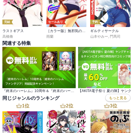
完結
セールあり
予約
ラストギアス
［カラー版］無邪気の楽園
ギルティサークル
高橋脩
雨蘭
山本やみー
,
門馬司
関連する特集
『終末のハーレム』10周年＆『終末のハーレム ファンタジア』完結記念キャンペーン！
同じジャンルのランキング
もっと見る
1
位
2
位
3
位