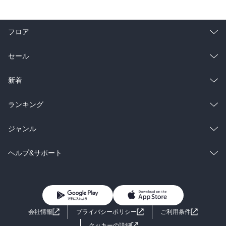
フロア
総合
コミック
セール
ラノベ
小説
総合
コミック
新着
雑誌・グラビア
ビジネス・実用
ラノベ
小説
総合
コミック
ランキング
BL・TL
雑誌・グラビア
ビジネス・実用
ラノベ
小説
総合
コミック
ジャンル
BL・TL
雑誌・グラビア
ビジネス・実用
ラノベ
小説
コミック
男性コミック
ヘルプ&サポート
BL・TL
雑誌・グラビア
ビジネス・実用
女性コミック
コミック誌
初めての方へ
ヘルプ
BL・TL
ライトノベル
男子向けラノベ
よくあるご質問
お問い合わせ
会社情報
プライバシーポリシー
ご利用条件
女子向けラノベ
小説
利用規約
クッキーの詳細