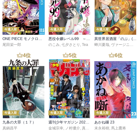
今週入荷
今週入荷
今週入荷
ONE PIECE モノクロ版 115
悪役令嬢レベル99 ～私は裏ボスですが魔王ではありません～ その６
異世界居酒屋「のぶ」(22)
尾田栄一郎
のこみ
,
七夕さとり
,
Tea
蝉川夏哉
,
ヴァージニア二等兵
4
位
5
位
6
位
今週入荷
今週入荷
今週入荷
九条の大罪（１７）
週刊少年マガジン 2026年36・37号[2026年8月5日発売]
あかね噺 23
真鍋昌平
金城宗幸
,
ノ村優介
,
真島ヒロ
末永裕樹
,
宮島礼吏
,
馬上鷹将
,
新川直司
,
久