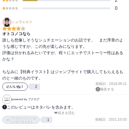
2
0
シュヴェルツ
オトコノコなら
誰しも想像しそうなシュチエーションのお話です。　まだ序章のよ
うな感じですが、この先が楽しみになります。

評価は分かれるみたいですが、程々にエッチでストーリー性はある
かな？

ちなみに【特典イラスト】はジャンプサイトで購入してもらえるも
投稿日
:
2016.09.11
いいね！
2
報告する
powered by ブクログ
このレビューはネタバレを含みます。
続きを読む
【あらすじ】

ブクログレビューは
時は2040年。難病に侵された青年・怜人は幼馴染の絵理沙と再会を
投稿日
:
2021.10.03
1
いいねできません
誓い、病を治すためコールドスリープする。そして5年後──。目覚