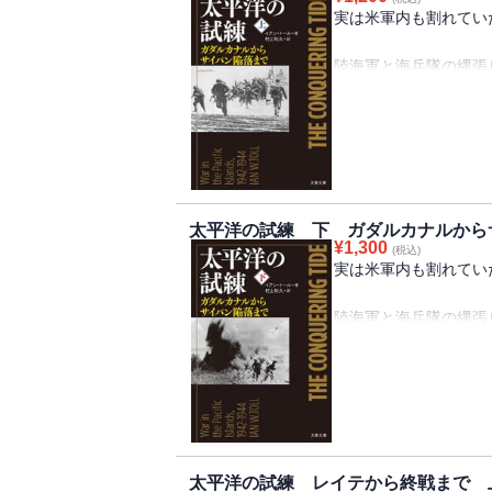
実は米軍内も割れてい
陸海軍と海兵隊の縄張
っ張りあい。米国側か
戦。
【上巻目次】
序章 ソロモン諸島を
太平洋の試練 下 ガダルカナルから
第一章 ガダルカナル
¥
1,300
(税込)
第二章 第一次ソロモ
実は米軍内も割れてい
第三章 三度の空母決戦
第四章 南太平洋で戦
陸海軍と海兵隊の縄張
第五章 六週間の膠着
っ張りあい。米国側か
第六章 新指揮官ハル
戦。
第七章 山本五十六の死
第八章 ラバウルを迂
【下巻目次】
※この電子書籍は201
第九章 日本の石油輸
文庫版を底本としてい
太平洋の試練 レイテから終戦まで 
第十章 奇襲から甦っ