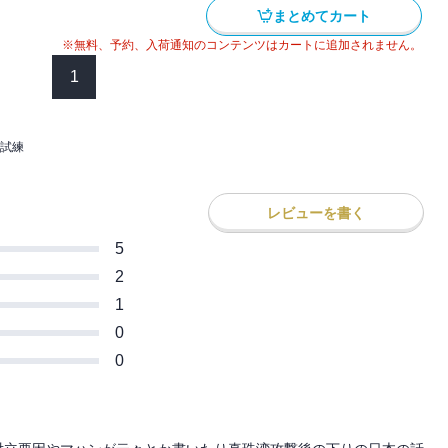
必要だ。かくして、硫黄島の地獄の攻防戦
まとめてカート
い、国内政治の綱引き、アジアの新勢力図
※無料、予約、入荷通知のコンテンツはカートに追加されません。
―日本をどうやって降伏させるかは、単な
サーが奪回を宣言したマニラでは、残存日
1
て、微妙な思惑が交錯する政治イシューに
り広げていた。
たもののいまひとつ成果があがらないな
の運命を飲み込む決断は下された。そして
メイの夜間無差別爆撃への転換を正当化
試練
で、ニミッツ提督はミンダナオ島を迂回し
された。
いう劇的な大転換を決意。それに対し、超
る栗田提督は、レイテ侵攻に全力で対抗す
作戦がはじまり、日本海軍は名誉のためだ
レビューを書く
させる。援護する航空兵力も皆無、なすす
決戦の幕が上がろうとしていた――。
る巨艦大和。敗北が不可避なことは日本軍
5
いたにもかかわらず、曖昧な権力構造が合
2
た。
1
伏させればいいのか。実はトラブルの連続
0
下された長崎の原爆、そして野望をむき出
0
ダム会談。軍事的には事実上勝敗は決して
では終戦に向けていよいよ様々な思惑が渦