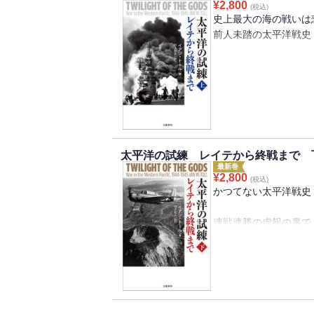
¥
2,800
(税込)
第十一章 日米激突の
史上最大の海の戦いは
第十二章 真珠湾の仇
前人未踏の太平洋戦史
第十三章 艦隊決戦で
第十四章 日米空母最
第一部、第二部に続き
終章 最早希望アル戦
た、太平洋戦争最後の
が、かつてなかった戦
※この電子書籍は201
文庫版を底本としてい
太平洋戦争はその最終
に、そしてはるかに政
太平洋の試練 レイテから終戦まで 
イ、ガダルカナルとい
最新巻
からない、終戦に向か
¥
2,800
(税込)
描き出す無数の人々の
かつてない太平洋戦史
それを象徴するエピソ
連戦連勝の虚報の裏で
年７月のホノルル戦略
気は失われてゆく。一
書や伝記ではなおざり
湧き、大量の飛行機が
しかし著者は新資料に
描写する。フィリピン
日本を降伏に追い込む
攻撃を支持する海軍・
し、戦意をさらに削り
大統領選出馬を表明し