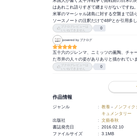
米国人が書く太平洋戦争で開戦前の日米の
なぜ、負けたのか。
はあれこれ語りすぎて纏まりがないですね。
日米双方が体験した、
米軍のマーシャル諸島に対する空襲まで語ら
アメリカ人著者だから
ソースノートの注釈だけで48Pとか引用多
たちにまったく新しい
ブクログレビューは
0
いいねできません
巨弾戦史が、沖縄返還
powered by ブクログ
五十六のジレンマ、ニミッツの薫陶、チャ
た市井の人々の姿がありありと描かれてい
ブクログレビューは
0
いいねできません
作品情報
ジャンル
:
教養
-
ノンフィク
キュメンタリー
出版社
:
文藝春秋
書誌発売日
:
2016.02.10
ファイルサイズ
:
3.1MB