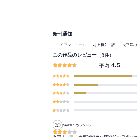
を可能にする飛行場が
がはじまった。
海軍と陸軍の縄張り争
をにらんだ国際政治―
その少し前、マッカー
る軍事的な問題を超え
本軍が狂気の殺戮を繰
なっていた。
新刊通知
本土空襲は可能になっ
ともあれ、多くの人々
か、この残虐行為がル
イアン・トール
村上和久・訳
太平洋の
動き出した奔流のなか
し、東京大空襲が実行
てレイテを攻撃すると
この作品のレビュー
（
8
件）
戦艦武蔵と大和を擁す
そしてついに沖縄上陸
4.5
平均
る動きを見せる。
けに最後の艦隊を出撃
太平洋戦争最後の艦隊
べなく海の藻屑と消え
高官の誰もがわかって
理的な決断を妨げてい
果たして日本をどう降
で薄氷を踏むように投
しにするソ連とのポツ
いたが、アメリカ内部
powered by ブクログ
巻いていた。