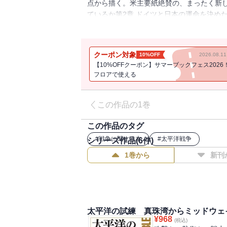
点から描く。米主要紙絶賛の、まったく新し
ているか第2章 ドイツと日本の運命を決めた
は誘惑する第6章 不意を打たれるのはお前
クーポン対象
10%OFF
2026.08.
【10%OFFクーポン】サマーブックフェス2026
フロアで使える
この作品の1巻
この作品のタグ
#
戦争に関する本
#
太平洋戦争
シリーズ作品(
6
件)
1巻から
新刊
太平洋の試練 真珠湾からミッドウェ
¥
968
(税込)