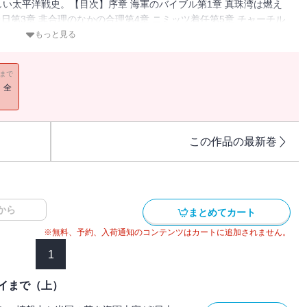
い太平洋戦史。【目次】序章 海軍のバイブル第1章 真珠湾は燃え
日第3章 非合理のなかの合理第4章 ニミッツ着任第5章 チャーチル
だ
もっと見る
11まで
！全
この作品の最新巻
から
まとめてカート
※無料、予約、入荷通知のコンテンツはカートに追加されません。
1
イまで（上）