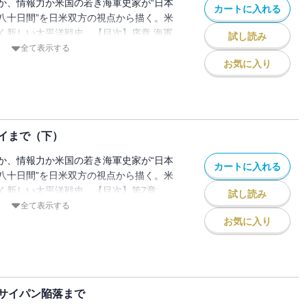
か、情報力か米国の若き海軍史家が“日本
カートに入れる
八十日間”を日米双方の視点から描く。米
く新しい太平洋戦史。【目次】序章 海軍
試し読み
湾は燃えているか第2章 ドイツと日本の運
全て表示する
合理のなかの合理第4章 ニミッツ着任第5
お気に入り
る第6章 不意を打たれるのはお前だ
イまで（下）
か、情報力か米国の若き海軍史家が“日本
カートに入れる
八十日間”を日米双方の視点から描く。米
く新しい太平洋戦史。【目次】第7章
試し読み
8章 ドゥーリットル、奇跡の帝都攻撃第9
全て表示する
10章 索敵の珊瑚海第11章 米軍は知って
お気に入り
ッドウェイ終章 何が勝敗を分けたのか
サイパン陥落まで