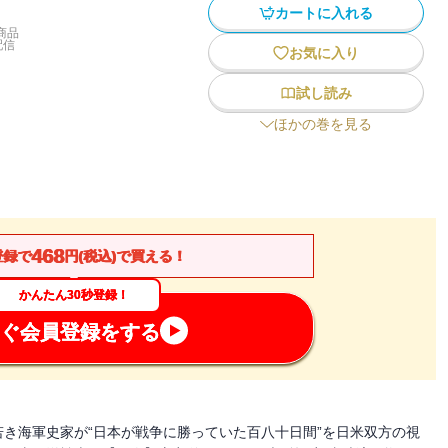
カートに入れる
商品
配信
お気に入り
試し読み
ほかの巻を見る
468
登録で
円(税込)で買える！
かんたん30秒登録！
ぐ会員登録をする
き海軍史家が“日本が戦争に勝っていた百八十日間”を日米双方の視