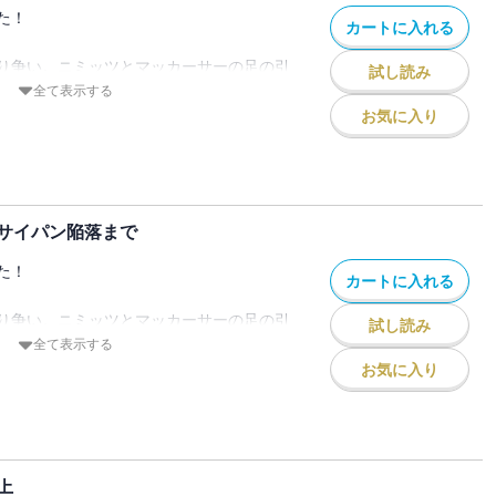
た！
カートに入れる
り争い。ニミッツとマッカーサーの足の引
試し読み
ら初めて描かれるミッドウェイ以降の日米
全て表示する
お気に入り
とる
サイパン陥落まで
への反攻
ン海戦
た！
カートに入れる
える米空母はホーネットのみ
り争い。ニミッツとマッカーサーの足の引
試し読み
ら初めて描かれるミッドウェイ以降の日米
全て表示する
ゼーの巻き返しが始まった
お気に入り
回する
6年3月に文藝春秋より刊行された単行本の
送網を叩け
ます。
上
たパールハーバー