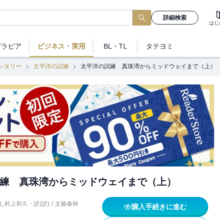
詳細検索
はじ
グラビア
ビジネス
・実用
BL・TL
タテヨミ
ンタリー
太平洋の試練
太平洋の試練 真珠湾からミッドウェイまで（上）
練 真珠湾からミッドウェイまで（上）
)
,
村上和久・訳(訳)
/
文藝春秋
購入手続きに進む