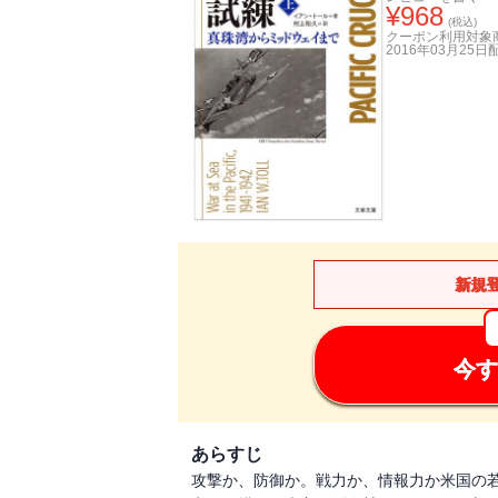
¥
968
(税込)
クーポン利用対象
2016年03月25日
新規
今す
あらすじ
攻撃か、防御か。戦力か、情報力か米国の若