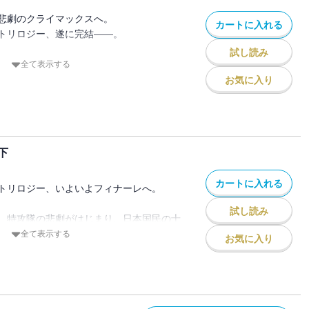
白兵戦「タラワの戦い」
悲劇のクライマックスへ。
カートに入れる
をトラックで討つ
トリロジー、遂に完結――。
逆転勝利を狙う日本海軍
試し読み
後の決戦とサイパンの悲劇
、５年の執筆期間を費やして描き切られ
全て表示する
争指導ハ遂行シ得ズ
１年間。あまりに巨大かつ濃密なドラマ
お気に入り
史の掉尾を飾る。
6年3月に文藝春秋より刊行された単行本の
ます。
盤においては、初期よりもはるかに大規模
治的になっていた。真珠湾、ミッドウェ
下
ったそれぞれの海戦戦記だけでは決してわ
う巨大なうねりを可視化するには、本書が
カートに入れる
群像劇が必要不可欠だった。
トリロジー、いよいよフィナーレへ。
試し読み
ードが、本書上巻冒頭で描かれる、1944
、特攻隊の悲劇がはじまり、日本国民の士
会議である。この会議は、これまでの歴史
方、銃後のアメリカは未曾有の戦時景気に
全て表示する
お気に入り
にされてきた。
生産されていた。
基づいてこの会議の内実を余すところなく
解放を主張する陸軍・マッカーサー、台湾
には、これらの飛行機で本土を直接空襲
キング。そして前例のない４期目をめざす
取ることだ。だがそれには本土までの飛行
たばかりのローズヴェルト。