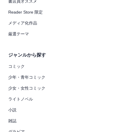
書店員オススメ
Reader Store 限定
メディア化作品
厳選テーマ
ジャンルから探す
コミック
少年・青年コミック
少女・女性コミック
ライトノベル
小説
雑誌
グラビア