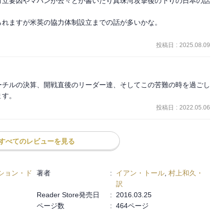
対立要因やマハンが云々とか書いたり真珠湾攻撃後の下りの日本の話


太平洋の試練とは何だったのか。
れますが米英の協力体制設立までの話が多いかな。

こそ渉猟できた膨大な米国側資料から、私
し
視点を提示し、大いなる問いを投げかける
投稿日
:
2025.08.09
50周年の年に完結する――。
ーチルの決算、開戦直後のリーダー達、そしてこの苦難の時を過ごし
ます。
投稿日
:
2022.05.06
すべてのレビューを見る
ション・ド
著者
:
イアン・トール
,
村上和久・
訳
Reader Store発売日
:
2016.03.25
ページ数
:
464ページ