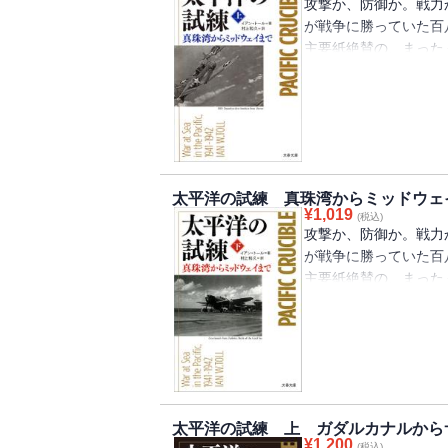
攻撃か、防御か。戦力
が戦争に勝っていた百
主要紙絶賛の、まった
のバイブル第1章 真珠
命を決めた日第3章 非
章 チャーチルは誘惑す
太平洋の試練 真珠湾からミッドウェ
¥
1,019
(税込)
攻撃か、防御か。戦力
が戦争に勝っていた百
主要紙絶賛の、まった
ABDA司令部の崩壊第
章 ハワイの秘密部隊第
いる第12章 決戦のミ
太平洋の試練 上 ガダルカナルから
¥
1,200
(税込)