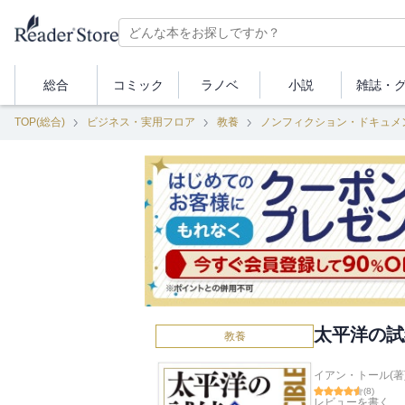
総合
コミック
ラノベ
小説
雑誌・
TOP(総合)
ビジネス・実用フロア
教養
ノンフィクション・ドキュメ
太平洋の試
教養
イアン・トール(著
(
8
)
レビューを書く