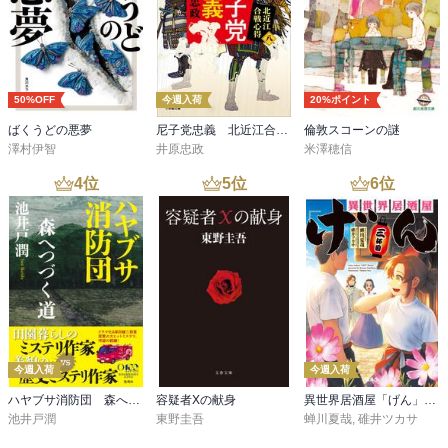
50%OFF
今週入荷
20%ポイント
ばくうどの悪夢
尼子党忠義 北近江合戦心得〈八〉
倫敦スコーンの謎
澤村伊智
井原忠政
米澤穂信
4
位
5
位
6
位
今週入荷
今週入荷
ハヤブサ消防団 森へつづく道
容疑者Xの献身
異世界居酒屋「げん」三杯目
池井戸潤
東野圭吾
蝉川夏哉
,
碓井ツカサ