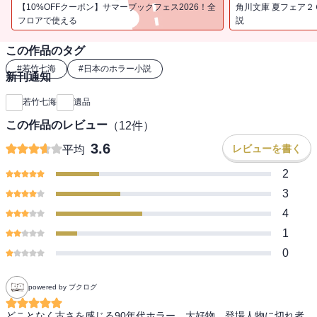
怖に次第に侵食されていく日常。絡み合う謎の正体は?! ドラマチッ
【10%OFFクーポン】サマーブックフェス2026！全
角川文庫 夏フェア２
クな長編ホラー。
フロアで使える
説
この作品のタグ
#
若竹七海
#
日本のホラー小説
新刊通知
若竹七海
遺品
この作品のレビュー
（
12
件）
3.6
レビューを書く
平均
2
3
4
1
0
powered by ブクログ
どことなく古さを感じる90年代ホラー、大好物。登場人物に切れ者