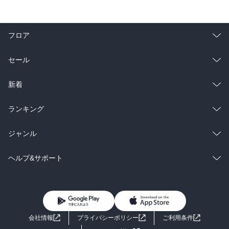
フロア
総合
コミック
セール
ラノベ
小説
総合
コミック
新着
雑誌・グラビア
ビジネス・実用
ラノベ
小説
総合
コミック
ランキング
BL・TL
雑誌・グラビア
ビジネス・実用
ラノベ
小説
総合
コミック
ジャンル
BL・TL
雑誌・グラビア
ビジネス・実用
ラノベ
小説
コミック
男性コミック
ヘルプ&サポート
BL・TL
雑誌・グラビア
ビジネス・実用
女性コミック
コミック誌
初めての方へ
ヘルプ
BL・TL
ライトノベル
男子向けラノベ
よくあるご質問
お問い合わせ
会社情報
プライバシーポリシー
ご利用条件
女子向けラノベ
小説
利用規約