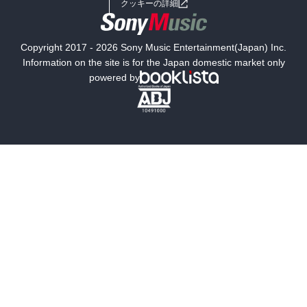
クッキーの詳細
国内小説
海外小説
Copyright 2017 - 2026 Sony Music Entertainment(Japan) Inc.
ミステリー
SF
Information on the site is for the Japan domestic market only
powered by
歴史・時代小説
文学
雑誌
グラビア写真集
ボーイズラブ
ティーンズラブ
人文・思想・歴史
社会・政治・法律
ビジネス・経済
サイエンス・テクノロジー
コンピュータ・情報
くらし・家庭
料理・酒
ファッション・美容・ダイエット