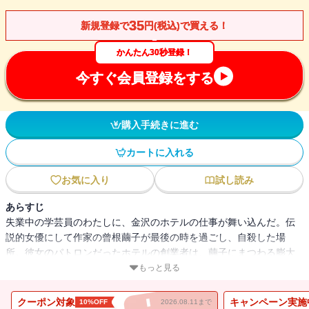
35
新規登録で
円(税込)で買える！
かんたん30秒登録！
今すぐ会員登録をする
購入手続きに進む
カートに入れる
お気に入り
試し読み
あらすじ
失業中の学芸員のわたしに、金沢のホテルの仕事が舞い込んだ。伝
説的女優にして作家の曾根繭子が最後の時を過ごし、自殺した場
所。彼女のパトロンだったホテルの創業者は、繭子にまつわる膨大
なコレクションを遺していた。その整理を進めるわたしは、彼の歪
もっと見る
んだ情熱に狂気じみたものを感じていく。やがて起こる数々の怪
異。繭子の呪い？ それとも・・・・・・。ひたひたと忍び寄る恐
クーポン対象
キャンペーン実施
10%OFF
2026.08.11まで