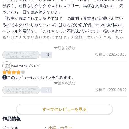
が多く、進行もサクサクでストレスフリー。結構な文量なのに、気
づいたら一日で読み終えていた。

「戯曲が再現されているのでは？」の展開（裏書きに記載されてい
るのでネタバレじゃないハズ）はなんだか名探偵コナンの夏休みス
ペシャル的展開で、「これちょっと不気味だからホラー扱いされて
るだけのミステリ寄りのやつでは？」と危惧していたところ、ちゃ
んと怪奇現象で人が死んでくれて安心した。

続きを読む
怪異のモチーフ、モチベーションも腑に落ちる内容で、作品として
ブクログレビューは
投稿日
:
2025.08.18
9
の完成度は高いと思う。個人的にはコレクションの扱いや怪奇現象
いいねできません
の描写が淡白すぎる気がしていて、もう少しおどろおどろしいほう
powered by ブクログ
が好みではあるんだけど。
このレビューはネタバレを含みます。
続きを読む
金沢市郊外に建つ銀鱗荘ホテル。そこに眠っていたのは今は亡き女
ブクログレビューは
優・曾根繭子にまつわる膨大なコレクションだった。五十三にもの
投稿日
:
2001.06.22
1
いいねできません
ぼる木箱から次々と姿を現すコレクションは大林一郎の繭子に対す
る異様までの執着を物語っていた。

コレクション公開の為にその封印を解き放った瞬間から次々と奇怪
すべてのレビューを見る
な現象がホテルを襲う。

作品情報
それはまるで、繭子が書き残した戯曲を実演するかのように……そ
ジャンル
:
小説
-
ホラー
してその結末は？
