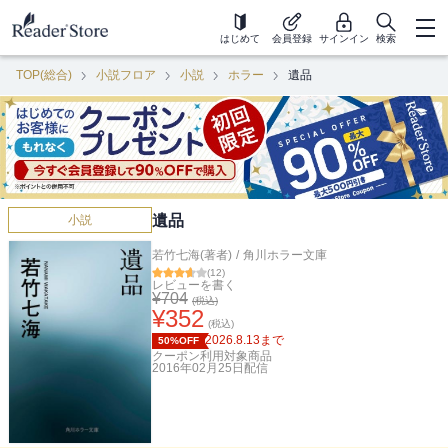
はじめて
会員登録
サインイン
検索
TOP(総合)
小説フロア
小説
ホラー
遺品
遺品
小説
若竹七海(著者)
/
角川ホラー文庫
(
12
)
レビューを書く
¥
704
(税込)
¥
352
(税込)
2026.8.13
まで
50%OFF
クーポン利用対象商品
2016年02月25日
配信