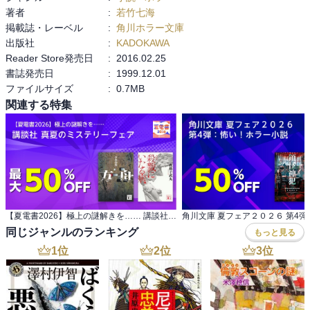
著者
:
若竹七海
掲載誌・レーベル
:
角川ホラー文庫
出版社
:
KADOKAWA
さらっとしたライトホラーという感じですね。散布する奇怪な（さ
Reader Store発売日
:
2016.02.25
さいな）出来事は、ホラーという前提があるので、スパイス感覚と
書誌発売日
:
1999.12.01
して読めて楽しい。

ファイルサイズ
:
0.7MB
主人公にも感情移入がしやすいし……というか、これを書くために
あらすじを追ってて、初めて気が付いて、そして驚いたっ！！

関連する特集
この主人公……名前が無い……。凄いですよこれは……なんの違和
感も無く、最後まで読んじゃってたし……参りました。天晴れで
す。やられました。

初めてこの瞬間に判りました。この物語に何故主人公の名前が必要
が無いのかに……くぅ。

主人公に名前をつけなくてここまで話が書けるんですねぇ……凄い
力量です。

【夏電書2026】極上の謎解きを…… 講談社 真夏のミステリーフェア
同じジャンルのランキング
もっと見る
そこはかとなくホラー感が漂ってる。という感じだけで、それほど
1
位
2
位
3
位
怖くはないのだが、なかなか面白い。こっそり、主人公とタケルの
恋の進展を期待してしまうしぃ（笑）

ホラーですから、ラストはちょっと現実味が無く、個人的にちょっ
ぴり悲しい思いもするが、物凄くまとまった話だと感じたなぁ。