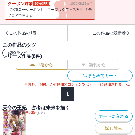
の前に、玄英という名の美貌の商人が現れるが・・・!? 中華ファン
クーポン対象
10%OFF
2026.08.11まで
タジー、緊迫の第４巻！
【10%OFFクーポン】サマーブックフェス2026！全
フロアで使える
この作品の1巻
この作品の最新巻
この作品のタグ
#
恋愛ラノベ
シリーズ作品(
8
件)
1巻から
新刊から
まとめてカート
※無料、予約、入荷通知のコンテンツはカートに追加されません。
1
天命の王妃 占者は未来を描く
¥
539
(税込)
カートに入れる
試し読み