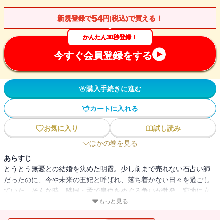
54
新規登録で
円(税込)で買える！
かんたん30秒登録！
今すぐ会員登録をする
購入手続きに進む
カートに入れる
お気に入り
試し読み
ほかの巻を見る
あらすじ
とうとう無憂との結婚を決めた明霞。少し前まで売れない石占い師
だったのに、今や未来の王妃と呼ばれ、落ち着かない日々を過ごし
ていた。そんな時、隣国・孟で皇位をめぐる争いが勃発。窮地に立
った兄皇子側が援護を求めてきたことから、栄の上層部は混乱し、
もっと見る
無憂もこの事件の収集に奔走することになる。彼の身を案じる明霞