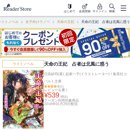
はじめて
会員登録
サインイン
検索
ライトノベル
女子向けラノベ
天命の王妃
天命の王妃 占者は北風に惑う
天命の王妃 占者は北風に惑う
ライトノベル
日高砂羽(著)
,
起家一子(イラストレーター)
/
集英社コ
バルト文庫
(
1
)
レビューを書く
¥
539
(税込)
クーポン利用対象商品
2016年01月29日
配信