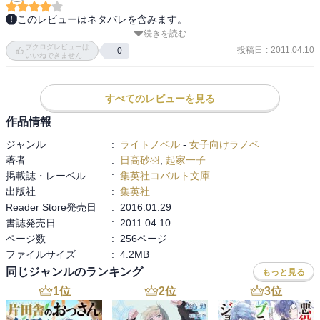
このレビューはネタバレを含みます。
続きを読む
4巻目。序盤はまったりと話が進み、中盤はこれで終われるのか？と
ブクログレビューは
心配になり、最後は一応は終わったけど、次巻に続くのねって感じ
投稿日
:
2011.04.10
0
いいねできません
でした。

新キャラ3名登場です。

すべてのレビューを見る
二皇子に命を狙われて逃げてきた孟の国の一皇子であるエルデン。
作品情報
過去の戦で勝ちはしたけど、そのやり方で皇帝の不況を買って、窓
ジャンル
:
ライトノベル
-
女子向けラノベ
際将軍に追いやられた青山将軍。怪しい商人玄英。

著者
:
日高砂羽
,
起家一子
掲載誌・レーベル
:
集英社コバルト文庫
玄英がいい方なのか嫌な方なのか途中判断つきづらかったですが、
出版社
:
集英社
結婚は考えてないけど自分の血を残すために子供だけ欲しいと言っ
Reader Store発売日
:
2016.01.29
ていたり、分かりやすい悪役の青山将軍に近づいた時点で、私の中
書誌発売日
:
2011.04.10
での悪決定。

ページ数
:
256ページ
ファイルサイズ
:
4.2MB
エルデンも冒頭の登場の仕方から、いい人かと思ったら、自分のた
めにケガを負った従者にも無関心で、本当にバカで身勝手。全く好
同じジャンルのランキング
もっと見る
感を持てませんでした。

1
位
2
位
3
位
ただ、話としては彼が明霞にちょっかいかけて無憂とやり合うとい
う方向を想定していたら、そっち方面には話は進まず、最後登場1巻