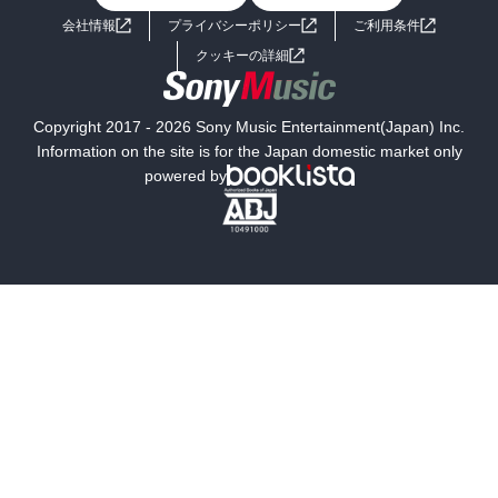
会社情報
プライバシーポリシー
ご利用条件
女子向けラノベ
小説
利用規約
クッキーの詳細
国内小説
海外小説
Copyright 2017 - 2026 Sony Music Entertainment(Japan) Inc.
ミステリー
SF
Information on the site is for the Japan domestic market only
powered by
歴史・時代小説
文学
雑誌
グラビア写真集
ボーイズラブ
ティーンズラブ
人文・思想・歴史
社会・政治・法律
ビジネス・経済
サイエンス・テクノロジー
コンピュータ・情報
くらし・家庭