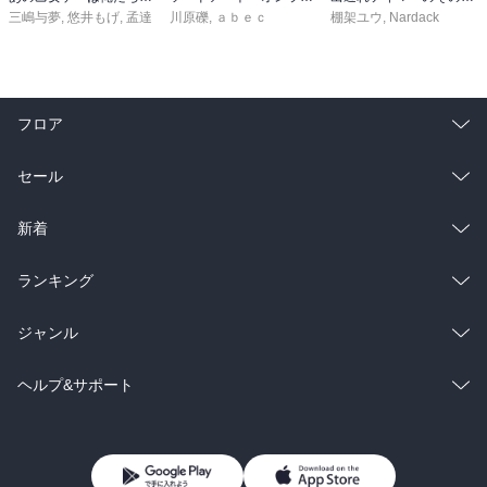
三嶋与夢
,
悠井もげ
,
孟達
川原礫
,
ａｂｅｃ
棚架ユウ
,
Nardack
フロア
総合
コミック
セール
ラノベ
小説
総合
コミック
新着
雑誌・グラビア
ビジネス・実用
ラノベ
小説
総合
コミック
ランキング
BL・TL
雑誌・グラビア
ビジネス・実用
ラノベ
小説
総合
コミック
ジャンル
BL・TL
雑誌・グラビア
ビジネス・実用
ラノベ
小説
コミック
男性コミック
ヘルプ&サポート
BL・TL
雑誌・グラビア
ビジネス・実用
女性コミック
コミック誌
初めての方へ
ヘルプ
BL・TL
ライトノベル
男子向けラノベ
よくあるご質問
お問い合わせ