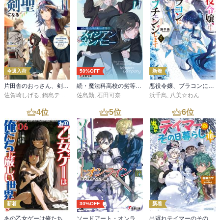
目であのような姿になるとは想像もしませんでした。

結局、この話は玄英の手の上で転がされていたってことで、次巻は
彼の子供を産ませるために明霞が狙われそうですけど、その話、無
憂は聞いていたのかな？

今週入荷
50%OFF
新着
なかなか婚約のところまで進まないですけど、明霞がウジウジ、王
妃がどうのって悩んでいるよりは、きなくさい話の方が楽しめまし
片田舎のおっさん、剣聖になる 11 ～ただの田舎の剣術師範だったのに、大成した弟子たちが俺を放ってくれない件～
続・魔法科高校の劣等生 メイジアン・カンパニー(11)
悪役令嬢、ブラコンにジョブチェンジします９【電子特典付き】
た。
佐賀崎しげる
,
鍋島テツヒロ
佐島勤
,
石田可奈
浜千鳥
,
八美☆わん
4
位
5
位
6
位
新着
30%OFF
新着
あの乙女ゲーは俺たちに厳しい世界です 6
ソードアート・オンライン29 ユナイタル・リングVIII
出遅れテイマーのその日暮らし 16