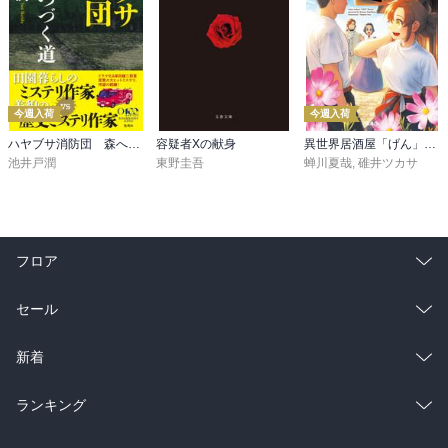
今週入荷
今週入荷
ハヤブサ消防団 森へつづく道
容疑者Xの献身
異世界居酒屋「げん」三杯目
池井戸潤
東野圭吾
蝉川夏哉
,
碓井ツカサ
フロア
総合
コミック
セール
ラノベ
小説
総合
コミック
新着
雑誌・グラビア
ビジネス・実用
ラノベ
小説
総合
コミック
ランキング
BL・TL
雑誌・グラビア
ビジネス・実用