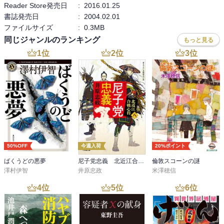
Reader Store発売日
:
2016.01.25
書誌発売日
:
2004.02.01
ファイルサイズ
:
0.3MB
同じジャンルのランキング
もっと見る
1
位
2
位
3
位
50%OFF
今週入荷
20%ポイント
ばくうどの悪夢
尼子党忠義 北近江合戦心得〈八〉
倫敦スコーンの謎
澤村伊智
井原忠政
米澤穂信
4
位
5
位
6
位