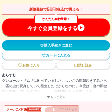
51
新規登録で
円(税込)で買える！
かんたん30秒登録！
今すぐ会員登録をする
購入手続きに進む
カートに入れる
お気に入り
試し読み
あらすじ
グレゴール・ザムザは困っていました。ついこの間朝起きてみたら
一匹の虫に変身していて往生したばかりなのに、今度は一台の顕微
鏡に変身していたのです（――「顕微鏡になった男」より）。 魔
法使いが売った呪文に始まり、神様の悩みや同情するロボットま
もっと見る
で、出会いから出会いへ、九つのおとぎ話が一つにつながった奇跡
的傑作「九つの物語」（ナイン・ストーリーズ）や、書き下ろし作
クーポン対象
10%OFF
2026.08.11まで