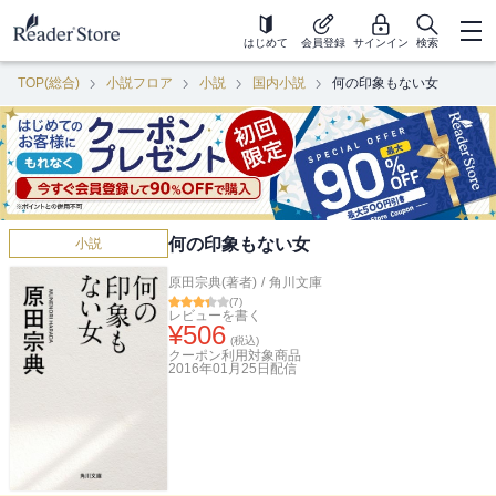
はじめて
会員登録
サインイン
検索
TOP(総合)
小説フロア
小説
国内小説
何の印象もない女
何の印象もない女
小説
原田宗典(著者)
/
角川文庫
(
7
)
レビューを書く
¥
506
(税込)
クーポン利用対象商品
2016年01月25日
配信