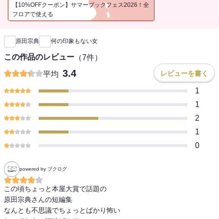
品「僕の国」を含むオリジナル短篇集。小説の新たなる可能性を探
【10%OFFクーポン】サマーブックフェス2026！全
る著者が、引き出しの奥に秘めていたとっておきの物語です。
フロアで使える
新刊通知
原田宗典
何の印象もない女
この作品のレビュー
（
7
件）
3.4
レビューを書く
平均
1
1
2
1
0
powered by ブクログ
この頃ちょっと本屋大賞で話題の

原田宗典さんの短編集

なんとも不思議でちょっとばかり怖い
