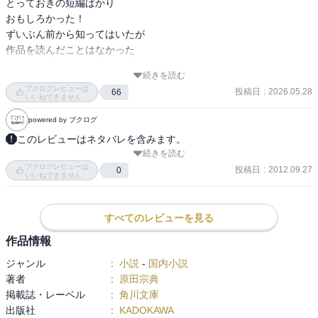
とっておきの短編ばかり

おもしろかった！

ずいぶん前から知ってはいたが

作品を読んだことはなかった

エッセイがたくさん出ている

続きを読む
改めていろいろみてみると

ブクログレビューは
投稿日
:
2026.05.28
66
知らなかったが作家自身が

いいねできません
大変な人生を歩んでいるようです

powered by ブクログ
妹が原田マハだなんてもっと知らなかった

このレビューはネタバレを含みます。
ますます興味深い

続きを読む
今回は僕に多大な影響を与えてくれた作家、原田宗典の短編小説集
発掘部門の本もぜひ読みたい

ブクログレビューは
『何の印象もない女』を読みました。 

投稿日
:
2012.09.27
0
いいねできません
短編小説ばかりなので、あらすじというものはないですが（全部で
１０作品くらいあります）、文章のおもしろさやセンスというの
は、抜群だと感じます。 

すべてのレビューを見る
まぁ、それが万人に受けるわけではないので、あまり知名度は高く
作品情報
ないのかもしれませんが……。 

ジャンル
:
小説
-
国内小説
著者
:
原田宗典
『平成トムソーヤ』という作品がすごい大好きなので、読み直した
掲載誌・レーベル
:
角川文庫
いなー、と思いました。
出版社
:
KADOKAWA