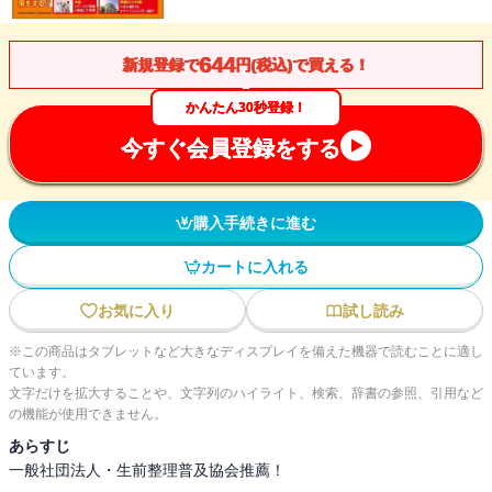
644
新規登録で
円(税込)で買える！
かんたん30秒登録！
今すぐ会員登録をする
購入手続きに進む
カートに入れる
お気に入り
試し読み
※この商品はタブレットなど大きなディスプレイを備えた機器で読むことに適し
ています。
文字だけを拡大することや、文字列のハイライト、検索、辞書の参照、引用など
の機能が使用できません。
あらすじ
一般社団法人・生前整理普及協会推薦！