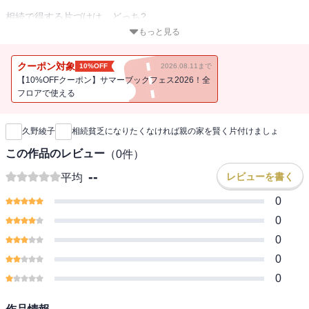
相続で得する片づけは、どっち?
◎親のタンスに大量の古い通帳。すぐに解約する? 残しておく? どっ
もっと見る
ち?
◎子どもが独立。自宅に住み続ける? マンションに引っ越す? どっ
クーポン対象
10%OFF
2026.08.11まで
ち?
【10%OFFクーポン】サマーブックフェス2026！全
◎親の持ち物。生前に整理する? 相続後、遺品整理業者に頼む? どっ
フロアで使える
新刊通知
ち?
久野綾子
相続貧乏になりたくなければ親の家を賢く片付けましょ
累計7万部突破！いま話題の「相続貧乏」シリーズ第3弾! 親子で読め
る「相続×実家の片づけ」
この作品のレビュー
（
0
件）
相続専門税理士が税理士がこっそり教える「親・家・片」のルー
--
レビューを書く
平均
ル。
0
相続で避けて通れない、何かと話題の「実家の片づけ」。
0
実は片づけ方によって相続時に税金がかかる・かからないが決まる
0
こと、ご存じでしたか?
0
通帳や保険、家具、そして家と土地・・・。「親の家を片づけ(おや
かた)」ているうちに「相続対策」までできてしまう、いままでなか
0
った一石二鳥の本。
この1月からいよいよ始まった相続税法改正。