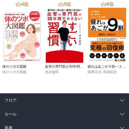
4
位
5
位
6
位
体のツボ大図鑑
血管の専門医が30年間欠かさない すごい習慣
疲れはあごが９割―２４時間戦う脳と身体をリセットする技術
体のツボ大図鑑
池谷敏郎
薩摩宗治
,
馬場裕史
フロア
総合
コミック
セール
ラノベ
小説
総合
コミック
新着