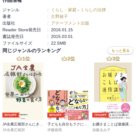
作品情報
相続を単なる「相活」ではなく、心のこもった「想活」にするため
ジャンル
:
くらし・家庭
-
くらしの法律
に必携の一冊です。
著者
:
久野綾子
出版社
:
アチーブメント出版
Reader Store発売日
:
2016.01.15
書誌発売日
:
2015.03.01
ファイルサイズ
:
22.5MB
同じジャンルのランキング
もっと見る
1
位
2
位
3
位
50%OFF
86%OFF
70%OFF
JA全農広報部さんにきいた 世界一おいしい野菜の食べ方
子どもも自分もラクになる どならない練習＋どならない叱り方【2冊合本版】
お嬢さまことば速修講座 改訂版
JA全農広報部
伊藤徳馬
加藤ゑみ子