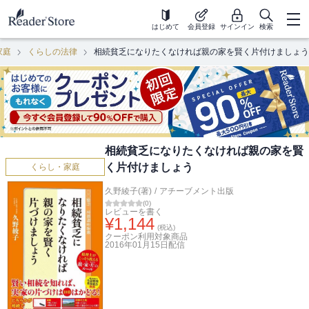
はじめて
会員登録
サインイン
検索
家庭
くらしの法律
相続貧乏になりたくなければ親の家を賢く片付けましょう
相続貧乏になりたくなければ親の家を賢
く片付けましょう
くらし・家庭
久野綾子(著)
/
アチーブメント出版
(
0
)
レビューを書く
¥
1,144
(税込)
クーポン利用対象商品
2016年01月15日
配信