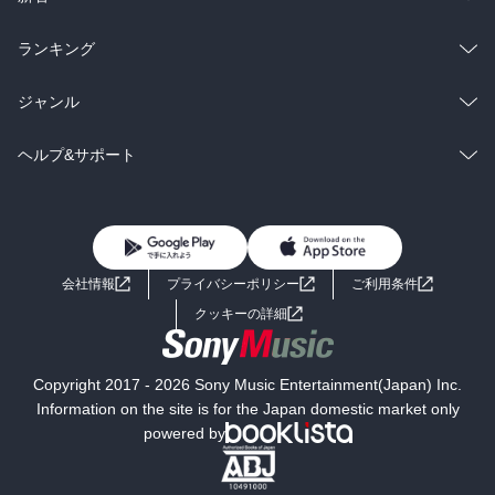
雑誌・グラビア
ビジネス・実用
ラノベ
小説
総合
コミック
ランキング
BL・TL
雑誌・グラビア
ビジネス・実用
ラノベ
小説
総合
コミック
ジャンル
BL・TL
雑誌・グラビア
ビジネス・実用
ラノベ
小説
コミック
男性コミック
ヘルプ&サポート
BL・TL
雑誌・グラビア
ビジネス・実用
女性コミック
コミック誌
初めての方へ
ヘルプ
BL・TL
ライトノベル
男子向けラノベ
よくあるご質問
お問い合わせ
会社情報
プライバシーポリシー
ご利用条件
女子向けラノベ
小説
利用規約
クッキーの詳細
国内小説
海外小説
Copyright 2017 - 2026 Sony Music Entertainment(Japan) Inc.
ミステリー
SF
Information on the site is for the Japan domestic market only
powered by
歴史・時代小説
文学