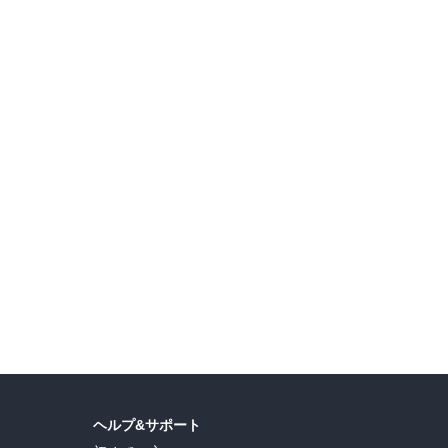
島ヒロ
,
宮島礼吏
,
新川直司
,
久世蘭
,
田中ドリル
,
御手元
,
吉河美希
,
鈴木央
,
ヒロユキ
,
ヘルプ&サポート