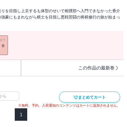
取りを目指し上京するも体型のせいで相撲部へ入門できなかった香介
の強豪にもまれながら棋士を目指し悪戦苦闘の将棋修行の旅が始まっ
11まで
！全
この作品の最新巻
から
まとめてカート
※無料、予約、入荷通知のコンテンツはカートに追加されません。
1