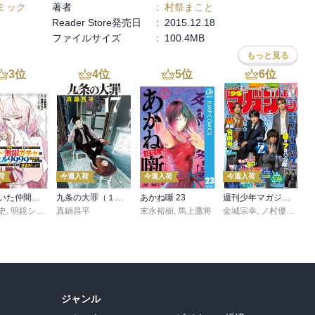
ミック
著者
:
村祭まこと
Reader Store発売日
:
2015.12.18
ファイルサイズ
:
100.4MB
もっと見る
3
位
4
位
5
位
6
位
荷
今週入荷
今週入荷
今週入荷
信じていた仲間達にダンジョン奥地で殺されかけたがギフト『無限ガチャ』でレベル９９９９の仲間達を手に入れて元パーティーメンバーと世界に復讐＆『ざまぁ！』します！（２３）
九条の大罪（１７）
あかね噺 23
週刊少年マガジン 2026年36・37号[2026年8月5日発売]
史
,
,
転
明鏡シスイ
,
真鍋昌平
ｔｅｆ
末永裕樹
,
馬上鷹将
金城宗幸
,
ノ村優介
,
真
ジャンル