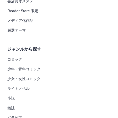
書店員オススメ
Reader Store 限定
メディア化作品
厳選テーマ
ジャンルから探す
コミック
少年・青年コミック
少女・女性コミック
ライトノベル
小説
雑誌
グラビア