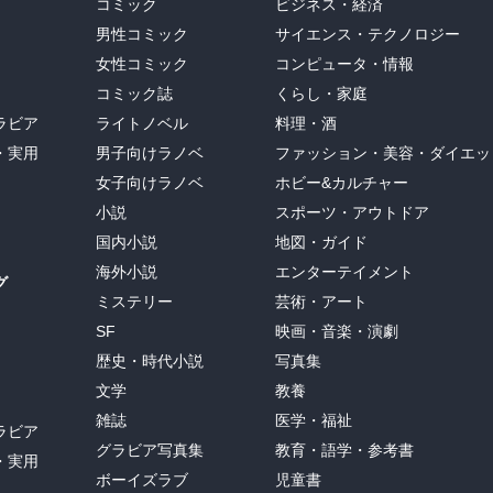
コミック
ビジネス・経済
男性コミック
サイエンス・テクノロジー
女性コミック
コンピュータ・情報
コミック誌
くらし・家庭
ラビア
ライトノベル
料理・酒
・実用
男子向けラノベ
ファッション・美容・ダイエッ
女子向けラノベ
ホビー&カルチャー
小説
スポーツ・アウトドア
国内小説
地図・ガイド
海外小説
エンターテイメント
グ
ミステリー
芸術・アート
SF
映画・音楽・演劇
歴史・時代小説
写真集
文学
教養
雑誌
医学・福祉
ラビア
グラビア写真集
教育・語学・参考書
・実用
ボーイズラブ
児童書