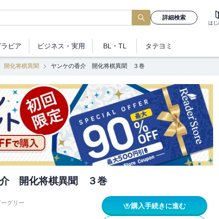
詳細検索
はじ
グラビア
ビジネス
・実用
BL・TL
タテヨミ
 開化将棋異聞
ヤンケの香介 開化将棋異聞 ３巻
介 開化将棋異聞 ３巻
ビーグリー
購入手続きに進む