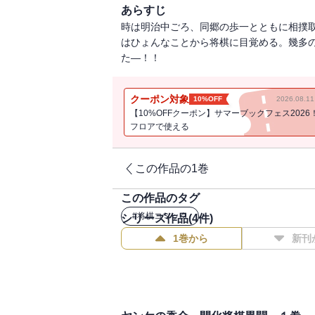
あらすじ
時は明治中ごろ、同郷の歩一とともに相撲
はひょんなことから将棋に目覚める。幾多
た―！！
クーポン対象
10%OFF
2026.08.
【10%OFFクーポン】サマーブックフェス2026
フロアで使える
この作品の1巻
この作品のタグ
#
将棋コミック
シリーズ作品(
4
件)
1巻から
新刊