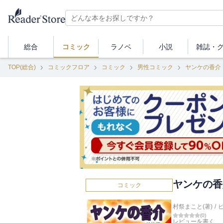
総合
コミック
ラノベ
小説
雑誌・
TOP(総合)
コミックフロア
コミック
男性コミック
ヤンケの香介
ヤンケの香
コミック
村祭まこと(著)
/
(
0
)
レビューを書く