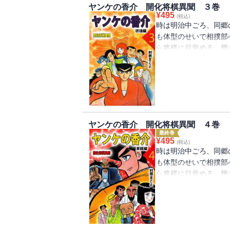
ヤンケの香介 開化将棋異聞 ３巻
¥
495
(税込)
時は明治中ごろ、同郷
も体型のせいで相撲部
ら将棋に目覚める。幾
苦闘の将棋修行の旅が
ヤンケの香介 開化将棋異聞 ４巻
最終巻
¥
495
(税込)
時は明治中ごろ、同郷
も体型のせいで相撲部
ら将棋に目覚める。幾
苦闘の将棋修行の旅が