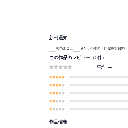
新刊通知
村祭まこと
ヤンケの香介 開化将棋異聞
この作品のレビュー
（
0
件）
--
平均
作品情報