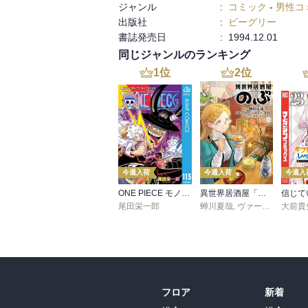
ジャンル
:
コミック
-
男性コ
出版社
:
ビーグリー
書誌発売日
:
1994.12.01
同じジャンルのランキング
1
位
2
位
今週入荷
今週入荷
今週入
ONE PIECE モノクロ版 115
異世界居酒屋「のぶ」(22)
尾田栄一郎
蝉川夏哉
,
ヴァージニア二等兵
大前貴
フロア
新着