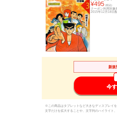
¥
495
(税込)
クーポン利用対象
2015年12月18日
新規
今す
※この商品はタブレットなど大きなディスプレイを
文字だけを拡大することや、文字列のハイライト、