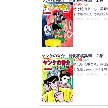
ヤンケの香介 開化将棋異聞 １巻
¥
495
(税込)
時は明治中ごろ、同郷
も体型のせいで相撲部
ら将棋に目覚める。幾
苦闘の将棋修行の旅が
ヤンケの香介 開化将棋異聞 ２巻
¥
495
(税込)
時は明治中ごろ、同郷
も体型のせいで相撲部
ら将棋に目覚める。幾
苦闘の将棋修行の旅が