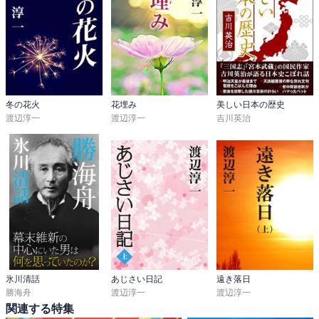
冬の花火
花埋み
美しい日本の歴史
渡辺淳一
渡辺淳一
吉川英治
氷川清話
あじさい日記
遠き落日
勝海舟
渡辺淳一
渡辺淳一
関連する特集