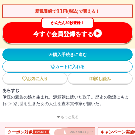
11
新規登録で
円(税込)で買える！
かんたん30秒登録！
今すぐ会員登録をする
購入手続きに進む
カートに入れる
お気に入り
試し読み
あらすじ
伊豆の豪族の娘と生まれ、源頼朝に嫁いだ政子。歴史の激流にもま
れつつ乱世を生きた女の人生を直木賞作家が描いた。
直木賞作家、永井路子が描く王朝貴族の野望と葛藤。
もっと見る
藤原道長亡き後、王朝社会を操る黒幕となった息子藤原能信。
クーポン対象
キャンペーン実施
10%OFF
2026.08.11まで