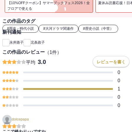
皇子誕生を巡る貴族たちの思惑と歴史に翻弄される人々がたどる数
【10%OFFクーポン】サマーブックフェス2026！全
夏休み読書応援！日
奇な運命。
フロアで使える
この作品のタグ
『この世をば』に続く平安朝の物語を直木賞作家、永井路子が彩り
豊かに描く。
#
歴史・時代小説
#
大河ドラマ関連作
#
歴史小説（中世）
新刊通知
【著者プロフィール】
永井路子
北条政子
大正14年東京生まれ。東京女子大学国文科卒業後小学館に入社し、
この作品のレビュー
（
1
件）
『女学生の友』『マドモアゼル』の編集者を務める。
小学館時代から歴史小説を執筆し始め、昭和39年『炎環』で直木賞
3.0
レビューを書く
平均
を受賞。その他にも吉川英治文学賞を受賞した『雲と風と』等多く
0
の素晴らしい作品を世に送り出している。
男性的目線になりがちな歴史人物や歴史事件を解きほぐし、その陰
0
になりがちな女性にも焦点をあて、歴史上の人物、出来事を鮮やか
1
に浮かび上がらせる作風は、歴史小説に新風を巻き込んだものと評
0
価されている。
0
また、直木賞受賞作品である『炎環』、『北条政子』などは、NHK
大河ドラマ『草燃ゆる』（1979年）の原作として、また『山霧 毛利
元就の妻』『元就、そして女たち』などは、同じくNHK大河ドラマ
dolcepapa
『毛利元就』（1997年）の原作としても知られている。
ここで終わり･･･ですか