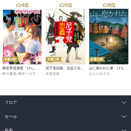
4
位
5
位
6
位
今週入荷
今週入荷
今週入荷
異世界居酒屋「げん」三杯目
尼子党忠義 北近江合戦心得〈八〉
山に抱かれた家 けもの道
蝉川夏哉
,
碓井ツカサ
井原忠政
はらだみずき
フロア
総合
コミック
セール
ラノベ
小説
総合
コミック
新着