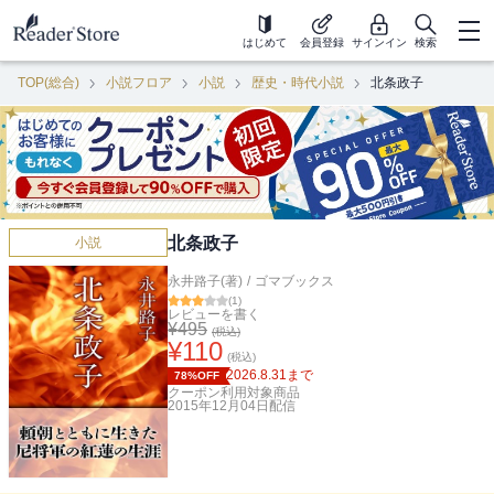
はじめて
会員登録
サインイン
検索
TOP(総合)
小説フロア
小説
歴史・時代小説
北条政子
北条政子
小説
永井路子(著)
/
ゴマブックス
(
1
)
レビューを書く
¥
495
(税込)
¥
110
(税込)
2026.8.31
まで
78%OFF
クーポン利用対象商品
2015年12月04日
配信