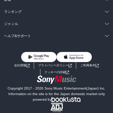
雑誌・グラビア
ビジネス・実用
ラノベ
小説
総合
コミック
ランキング
BL・TL
雑誌・グラビア
ビジネス・実用
ラノベ
小説
総合
コミック
ジャンル
BL・TL
雑誌・グラビア
ビジネス・実用
ラノベ
小説
コミック
男性コミック
ヘルプ&サポート
BL・TL
雑誌・グラビア
ビジネス・実用
女性コミック
コミック誌
初めての方へ
ヘルプ
BL・TL
ライトノベル
男子向けラノベ
よくあるご質問
お問い合わせ
会社情報
プライバシーポリシー
ご利用条件
女子向けラノベ
小説
利用規約
クッキーの詳細
国内小説
海外小説
Copyright 2017 - 2026 Sony Music Entertainment(Japan) Inc.
ミステリー
SF
Information on the site is for the Japan domestic market only
powered by
歴史・時代小説
文学