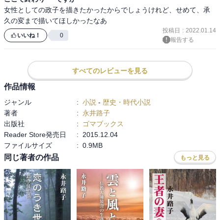
女性としての政子を描きたかったからでしょうけれど、せめて、承
久の変まで描いてほしかったなあ
投稿日
:
2022.01.14
いいね！
0
報告する
すべてのレビューを見る
作品情報
ジャンル
:
小説
-
歴史・時代小説
著者
:
永井路子
出版社
:
ゴマブックス
Reader Store発売日
:
2015.12.04
ファイルサイズ
:
0.9MB
同じ著者の作品
もっと見る