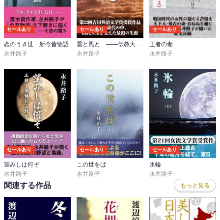
セールあり
セールあり
セールあり
恋のうき世 新今昔物語
雲と風と ――伝教大師最澄の生涯
王者の妻
永井路子
永井路子
永井路子
セールあり
セールあり
セールあり
望みしは何ぞ
この世をば
氷輪
永井路子
永井路子
永井路子
関連する作品
もっと見る