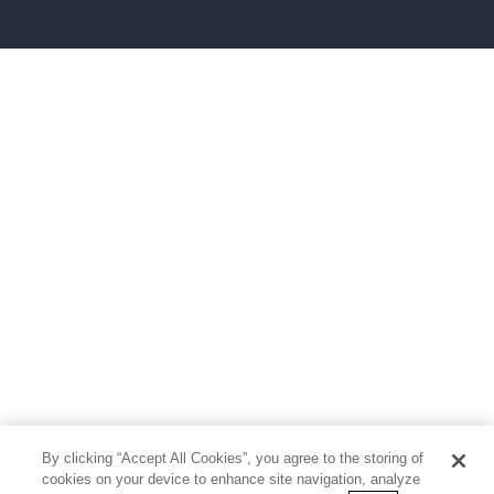
雑誌
グラビア写真集
ボーイズラブ
ティーンズラブ
人文・思想・歴史
社会・政治・法律
ビジネス・経済
サイエンス・テクノロジー
コンピュータ・情報
くらし・家庭
料理・酒
ファッション・美容・ダイエット
ホビー&カルチャー
スポーツ・アウトドア
地図・ガイド
エンターテイメント
芸術・アート
映画・音楽・演劇
By clicking “Accept All Cookies”, you agree to the storing of
写真集
教養
cookies on your device to enhance site navigation, analyze