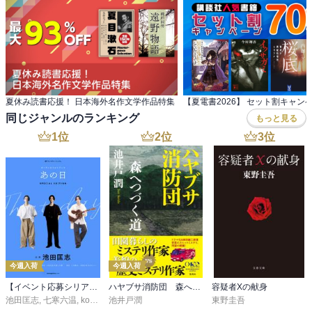
夏休み読書応援！ 日本海外名作文学作品特集
【夏電書2026】 セット割キャン
同じジャンルのランキング
もっと見る
1
位
2
位
3
位
今週入荷
今週入荷
【イベント応募シリアルコード付】池田匡志出演・オーディオフォトブック「あの日」SPECIAL EDITION（音声／動画付）
ハヤブサ消防団 森へつづく道
容疑者Xの献身
池田匡志
,
七寒六温
,
konoko58
池井戸潤
,
村崎キコ
東野圭吾