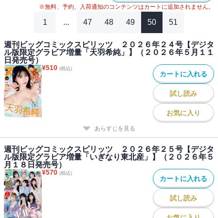
※無料、予約、入荷通知のコンテンツはカートに追加されません。
●『気まぐれコンセプト』ホイチョイ・プロ
1
...
47
48
49
50
51
＊「週刊スピリッツ」デジタル版には、紙版の付録、特典等は含ま
れません。
週刊ビッグコミックスピリッツ ２０２６年２４号【デジタ
ル版限定グラビア増量「天羽希純」】（２０２６年５月１１
また、紙版と一部内容が異なる場合があります。ご了承ください。
日発売号）
¥
510
(税込)
カートに入れる
試し読み
お気に入り
あらすじを見る
週刊ビッグコミックスピリッツ ２０２６年２５号【デジタ
ル版限定グラビア増量「いぎなり東北産」】（２０２６年５
月１８日発売号）
¥
570
(税込)
カートに入れる
試し読み
お気に入り