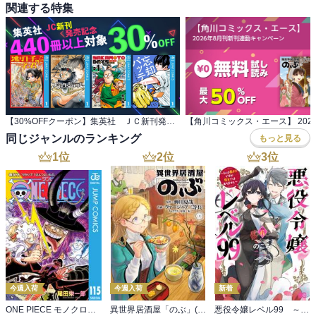
関連する特集
【30%OFFクーポン】集英社 ＪＣ新刊発売記念 440冊以上対象
同じジャンルのランキング
もっと見る
1
位
2
位
3
位
今週入荷
今週入荷
新着
ONE PIECE モノクロ版 115
異世界居酒屋「のぶ」(22)
悪役令嬢レベル99 ～私は裏ボスですが魔王ではありません～ その６