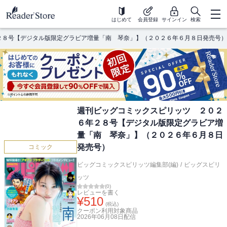
はじめて
会員登録
サインイン
検索
２８号【デジタル版限定グラビア増量「南 琴奈」】（２０２６年６月８日発売号）
週刊ビッグコミックスピリッツ ２０２
６年２８号【デジタル版限定グラビア増
量「南 琴奈」】（２０２６年６月８日
発売号）
コミック
ビッグコミックスピリッツ編集部(編)
/
ビッグスピリ
ッツ
(
0
)
レビューを書く
¥
510
(税込)
クーポン利用対象商品
2026年06月08日
配信