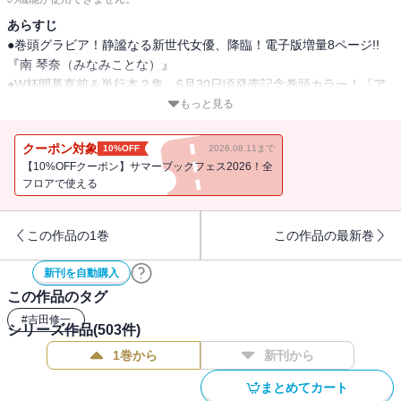
あらすじ
●巻頭グラビア！静謐なる新世代女優、降臨！電子版増量8ページ!!
『南 琴奈（みなみことな）』
●W杯開幕直前＆単行本２集、6月30日頃発売記念巻頭カラー！『ア
オアシ ブラザーフット』小林有吾
もっと見る
●『土竜の唄』高橋のぼる
●『夢なし先生の進路指導』笠原真樹
クーポン対象
10%OFF
2026.08.11まで
●『ヨシダ檸檬ドロップス』若木民喜
【10%OFFクーポン】サマーブックフェス2026！全
●『レ・セルバン』濱田浩輔
フロアで使える
●最新11集、大ヒット御礼センターカラー！『ROPPEN-六篇-』宮下
暁
この作品の1巻
この作品の最新巻
●『ダンス・ダンス・ダンスール』ジョージ朝倉
●『胚培養士ミズイロ』おかざき真里
新刊を自動購入
●『ぬいの式日』志摩七春
この作品のタグ
●『キシモジン』朝霧 舟
●最新単行本２集、反響御礼カラー！『ディグニティ －旅行医の処方
#
吉田修一
シリーズ作品(
503
件)
箋－』矢田恵梨子
1巻から
新刊から
●『教喰』近藤しぐれ
●『運命の人、絶対に炬燵の布団みたいなアウター着てない』安達 智
まとめてカート
●『そんなコト、描いていいんですか!?』えのき