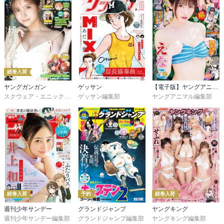
続巻入荷
ヤングガンガン
ゲッサン
【電子版】ヤングアニマル
スクウェア・エニックス
,
藤原カムイ
ゲッサン編集部
,
堀井雄二
,
瀬戸涼子
ヤングアニマル編集部
,
三部けい
続巻入荷
予約
続巻入荷
週刊少年サンデー
グランドジャンプ
ヤングキング
週刊少年サンデー編集部
グランドジャンプ編集部
ヤングキング編集部