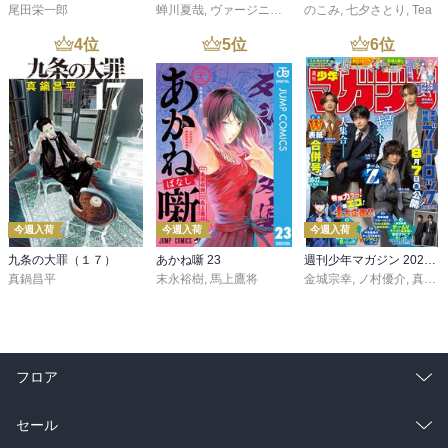
尾田栄一郎
蝉川夏哉
,
ヴァージニア二等兵
のこみ
,
転
,
七夕さとり
,
Tea
4
位
5
位
6
位
今週入荷
今週入荷
今週入荷
九条の大罪（１７）
あかね噺 23
週刊少年マガジン 2026年36・37号[2026年8月5日発売]
真鍋昌平
末永裕樹
,
馬上鷹将
金城宗幸
,
ノ村優介
,
真島ヒロ
フロア
総合
コミック
セール