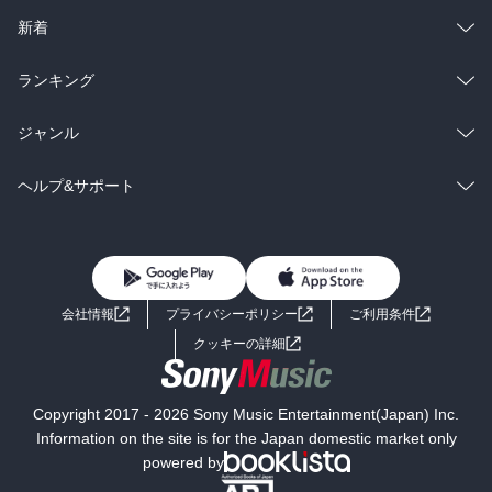
ラノベ
小説
総合
コミック
新着
雑誌・グラビア
ビジネス・実用
ラノベ
小説
総合
コミック
ランキング
BL・TL
雑誌・グラビア
ビジネス・実用
ラノベ
小説
総合
コミック
ジャンル
BL・TL
雑誌・グラビア
ビジネス・実用
ラノベ
小説
コミック
男性コミック
ヘルプ&サポート
BL・TL
雑誌・グラビア
ビジネス・実用
女性コミック
コミック誌
初めての方へ
ヘルプ
BL・TL
ライトノベル
男子向けラノベ
よくあるご質問
お問い合わせ
会社情報
プライバシーポリシー
ご利用条件
女子向けラノベ
小説
利用規約
クッキーの詳細
国内小説
海外小説
Copyright 2017 - 2026 Sony Music Entertainment(Japan) Inc.
ミステリー
SF
Information on the site is for the Japan domestic market only
powered by
歴史・時代小説
文学