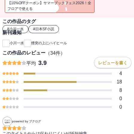
【10%OFFクーポン】サマーブックフェス2026！全
フロアで使える
この作品のタグ
#
小川一水
#
日本SF小説
新刊通知
小川一水
煙突の上にハイヒール
この作品のレビュー
（
34
件）
3.9
レビューを書く
平均
4
18
8
0
0
powered by ブクログ
このタイトルからは伝わりにくいがSF短編集
