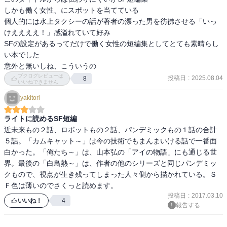
しかも働く女性、にスポットを当てている

個人的には水上タクシーの話が著者の漂った男を彷彿させる「いっ
けええええ！」感溢れていて好み

SFの設定があるってだけで働く女性の短編集としてとても素晴らし
い本でした

意外と無いしね、こういうの
ブクログレビューは
投稿日
:
2025.08.04
8
いいねできません
yakitori
ライトに読めるSF短編
近未来もの２話、ロボットもの２話、パンデミックもの１話の合計
５話。「カムキャット～」は今の技術でもまんまいける話で一番面
白かった。「俺たち～」は、山本弘の「アイの物語」にも通じる世
界。最後の「白鳥熱～」は、作者の他のシリーズと同じパンデミッ
クもので、視点が生き残ってしまった人々側から描かれている。Ｓ
Ｆ色は薄いのでさくっと読めます。
投稿日
:
2017.03.10
いいね！
4
報告する