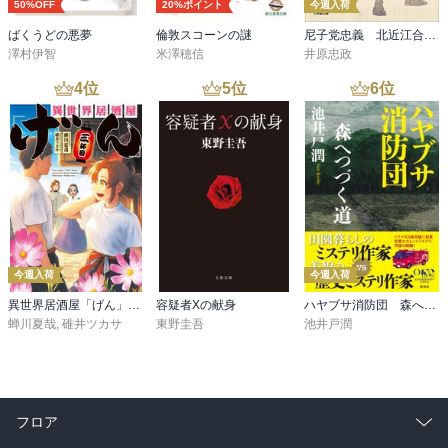
50%OFF
20%ポイント
今週入荷
ばくうどの悪夢
倫敦スコーンの謎
尼子党忠義 北近江合戦心得〈八〉
澤村伊智
米澤穂信
井原忠政
4
位
5
位
6
位
今週入荷
今週入荷
異世界居酒屋「げん」三杯目
容疑者Xの献身
ハヤブサ消防団 森へつづく道
蝉川夏哉
,
碓井ツカサ
東野圭吾
池井戸潤
フロア