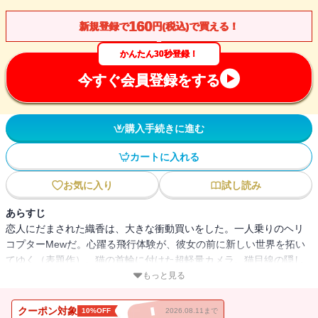
160
新規登録で
円(税込)で買える！
かんたん30秒登録！
今すぐ会員登録をする
購入手続きに進む
カートに入れる
お気に入り
試し読み
あらすじ
恋人にだまされた織香は、大きな衝動買いをした。一人乗りのヘリ
コプターMewだ。心躍る飛行体験が、彼女の前に新しい世界を拓い
てゆく（表題作）。猫の首輪に付けた超軽量カメラ。猫目線の隠し
撮り映像には、思いもかけないものが映っていて・・・（「カムキ
もっと見る
ャット・アドベンチャー」）。人とテクノロジーの関わりを、温く
も理知的な眼差しで描く、ちょっぴり未来の5つの物語。
クーポン対象
10%OFF
2026.08.11まで