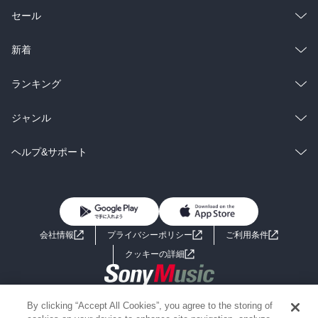
総合
コミック
セール
ラノベ
小説
総合
コミック
新着
雑誌・グラビア
ビジネス・実用
ラノベ
小説
総合
コミック
ランキング
BL・TL
雑誌・グラビア
ビジネス・実用
ラノベ
小説
総合
コミック
ジャンル
BL・TL
雑誌・グラビア
ビジネス・実用
ラノベ
小説
コミック
男性コミック
ヘルプ&サポート
BL・TL
雑誌・グラビア
ビジネス・実用
女性コミック
コミック誌
初めての方へ
ヘルプ
BL・TL
ライトノベル
男子向けラノベ
よくあるご質問
お問い合わせ
会社情報
プライバシーポリシー
ご利用条件
女子向けラノベ
小説
利用規約
クッキーの詳細
国内小説
海外小説
Copyright 2017 - 2026 Sony Music Entertainment(Japan) Inc.
By clicking “Accept All Cookies”, you agree to the storing of
ミステリー
SF
Information on the site is for the Japan domestic market only