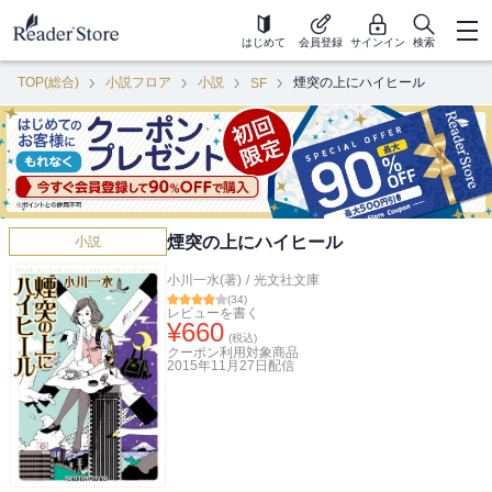
はじめて
会員登録
サインイン
検索
TOP(総合)
小説フロア
小説
煙突の上にハイヒール
SF
煙突の上にハイヒール
小説
小川一水(著)
/
光文社文庫
(
34
)
レビューを書く
¥
660
(税込)
クーポン利用対象商品
2015年11月27日
配信