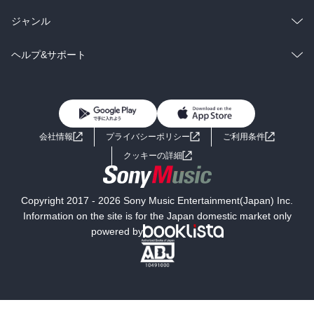
BL・TL
雑誌・グラビア
ビジネス・実用
ラノベ
小説
総合
コミック
ジャンル
BL・TL
雑誌・グラビア
ビジネス・実用
ラノベ
小説
コミック
男性コミック
ヘルプ&サポート
BL・TL
雑誌・グラビア
ビジネス・実用
女性コミック
コミック誌
初めての方へ
ヘルプ
BL・TL
ライトノベル
男子向けラノベ
よくあるご質問
お問い合わせ
会社情報
プライバシーポリシー
ご利用条件
女子向けラノベ
小説
利用規約
クッキーの詳細
国内小説
海外小説
Copyright 2017 - 2026 Sony Music Entertainment(Japan) Inc.
ミステリー
SF
Information on the site is for the Japan domestic market only
powered by
歴史・時代小説
文学
雑誌
グラビア写真集
ボーイズラブ
ティーンズラブ