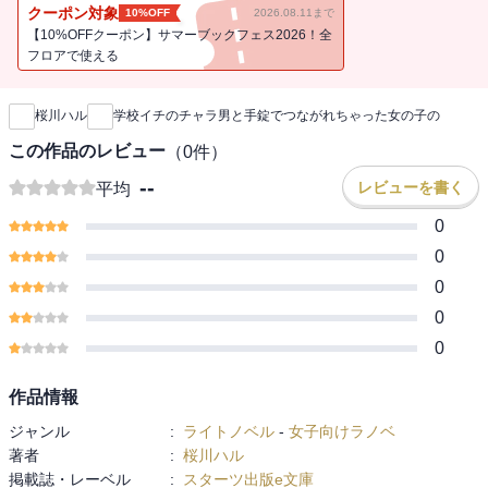
すらいる京悟。手錠から一刻も早く解放されるためには、ヒントを
クーポン対象
10%OFF
2026.08.11まで
頼りに手錠の鍵を探さなきゃ！ なのに手錠の距離は
【10%OFFクーポン】サマーブックフェス2026！全
フロアで使える
新刊通知
桜川ハル
学校イチのチャラ男と手錠でつながれちゃった女の子の
この作品のレビュー
（
0
件）
--
レビューを書く
平均
0
0
0
0
0
作品情報
ジャンル
:
ライトノベル
-
女子向けラノベ
著者
:
桜川ハル
掲載誌・レーベル
:
スターツ出版e文庫