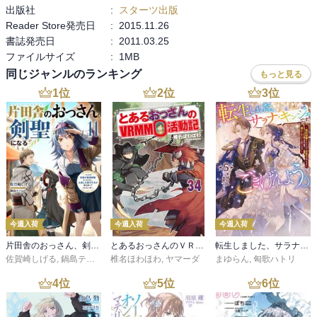
出版社
:
スターツ出版
Reader Store発売日
:
2015.11.26
書誌発売日
:
2011.03.25
ファイルサイズ
:
1MB
同じジャンルのランキング
もっと見る
1
位
2
位
3
位
今週入荷
今週入荷
今週入荷
片田舎のおっさん、剣聖になる 11 ～ただの田舎の剣術師範だったのに、大成した弟子たちが俺を放ってくれない件～
とあるおっさんのＶＲＭＭＯ活動記34
転生しました、サラナ・キンジェです。ごきげんよう。５ ～婚約破棄されたので田舎で気ままに暮らしたいと思います～【電子書店共通特典SS付】
佐賀崎しげる
,
鍋島テツヒロ
椎名ほわほわ
,
ヤマーダ
まゆらん
,
匈歌ハトリ
4
位
5
位
6
位