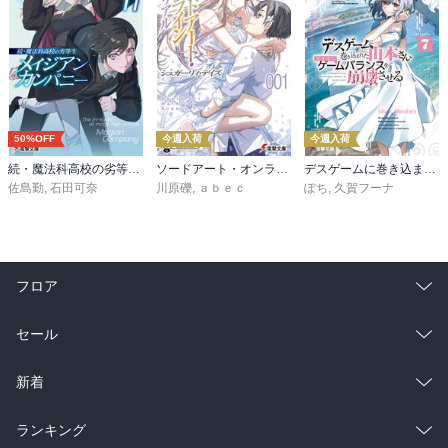
50%OFF
今週入荷
今週入荷
続・魔法科高校の劣等生 メイジアン・カンパニー(11)
ソードアート・オンライン マテリアル１ シュガーリィ・デイズ
デスゲームに巻き込まれた山本さん、気ままにゲームバランスを崩壊させる７【電子特別版】
佐島勤
,
石田可奈
川原礫
,
ａｂｅｃ
ぽち
,
久賀フーナ
フロア
総合
コミック
セール
ラノベ
小説
総合
コミック
新着
雑誌・グラビア
ビジネス・実用
ラノベ
小説
総合
コミック
ランキング