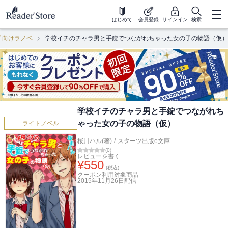
はじめて
会員登録
サインイン
検索
子向けラノベ
学校イチのチャラ男と手錠でつながれちゃった女の子の物語（仮）
学校イチのチャラ男と手錠でつながれち
ゃった女の子の物語（仮）
ライトノベル
桜川ハル(著)
/
スターツ出版e文庫
(
0
)
レビューを書く
¥
550
(税込)
クーポン利用対象商品
2015年11月26日
配信