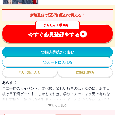
55
新規登録で
円(税込)で買える！
かんたん30秒登録！
今すぐ会員登録をする
購入手続きに進む
カートに入れる
お気に入り
試し読み
あらすじ
年に一度の大イベント、文化祭。楽しい行事のはずなのに、沢木田
桃は目下罰ゲーム中。しかもそれは、学校イチのチャラ男で有名な
深町京悟と手錠でつながれる・・・なんて、とんでもないもので!?
このままだと、１日中一緒!? ってか、トイレも一緒に入るの～!?
もっと見る
大混乱の桃に対して、なんだか落ち着いてる・・・いや、楽しんで