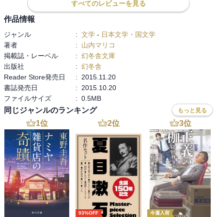
すべてのレビューを見る
い！みたいな向上心のない周りの同級生に侮辱の心を抱いていたん
だろうなと、ひしひしと感じられます。

作品情報
それに同意できるから、この人の作品がとても好き。
ジャンル
:
文学
-
日本文学・国文学
著者
:
山内マリコ
掲載誌・レーベル
:
幻冬舎文庫
出版社
:
幻冬舎
Reader Store発売日
:
2015.11.20
書誌発売日
:
2015.10.20
ファイルサイズ
:
0.5MB
同じジャンルのランキング
もっと見る
1
位
2
位
3
位
93%OFF
今週入荷