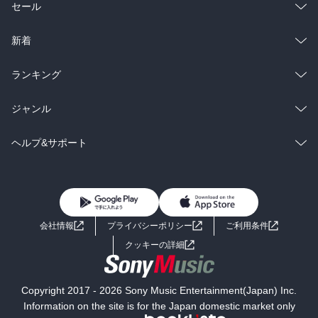
総合
コミック
セール
ラノベ
小説
総合
コミック
新着
雑誌・グラビア
ビジネス・実用
ラノベ
小説
総合
コミック
ランキング
BL・TL
雑誌・グラビア
ビジネス・実用
ラノベ
小説
総合
コミック
ジャンル
BL・TL
雑誌・グラビア
ビジネス・実用
ラノベ
小説
コミック
男性コミック
ヘルプ&サポート
BL・TL
雑誌・グラビア
ビジネス・実用
女性コミック
コミック誌
初めての方へ
ヘルプ
BL・TL
ライトノベル
男子向けラノベ
よくあるご質問
お問い合わせ
会社情報
プライバシーポリシー
ご利用条件
女子向けラノベ
小説
利用規約
クッキーの詳細
国内小説
海外小説
Copyright 2017 - 2026 Sony Music Entertainment(Japan) Inc.
ミステリー
SF
Information on the site is for the Japan domestic market only