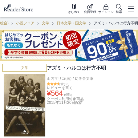
はじめて
会員登録
サインイン
検索
(総合)
小説フロア
文学
日本文学・国文学
アズミ・ハルコは行方不明
アズミ・ハルコは行方不明
文学
山内マリコ(著)
/
幻冬舎文庫
(
33
)
レビューを書く
¥
564
(税込)
クーポン利用対象商品
2015年11月20日
配信