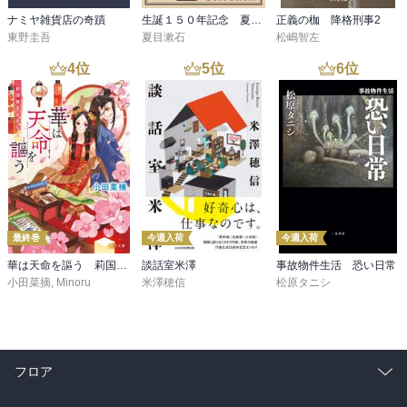
ナミヤ雑貨店の奇蹟
生誕１５０年記念 夏目漱石 名作セット
正義の枷 降格刑事2
東野圭吾
夏目漱石
松嶋智左
4
位
5
位
6
位
最終巻
今週入荷
今週入荷
華は天命を謳う 莉国後宮女医伝 五
談話室米澤
事故物件生活 恐い日常
小田菜摘
,
Minoru
米澤穂信
松原タニシ
フロア