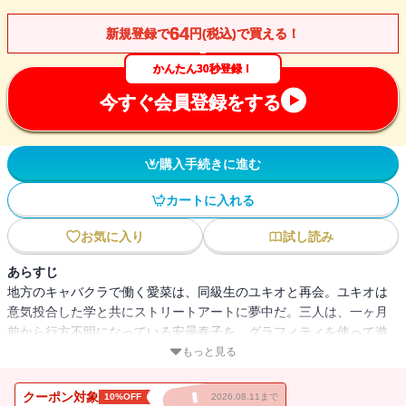
64
新規登録で
円(税込)で買える！
かんたん30秒登録！
今すぐ会員登録をする
購入手続きに進む
カートに入れる
お気に入り
試し読み
あらすじ
地方のキャバクラで働く愛菜は、同級生のユキオと再会。ユキオは
意気投合した学と共にストリートアートに夢中だ。三人は、一ヶ月
前から行方不明になっている安曇春子を、グラフィティを使って遊
び半分で捜し始める。男性を襲う謎のグループ、通称“少女ギャング
もっと見る
団”も横行する街で、彼女はどこに消えたのか? 現代女性の心を勇
気づける快作。
クーポン対象
10%OFF
2026.08.11まで