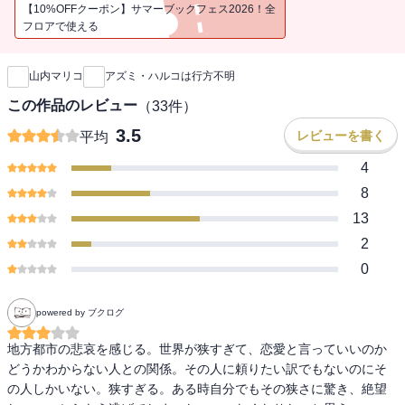
【10%OFFクーポン】サマーブックフェス2026！全
フロアで使える
新刊通知
山内マリコ
アズミ・ハルコは行方不明
この作品のレビュー
（
33
件）
3.5
レビューを書く
平均
4
8
13
2
0
powered by ブクログ
地方都市の悲哀を感じる。世界が狭すぎて、恋愛と言っていいのか
どうかわからない人との関係。その人に頼りたい訳でもないのにそ
の人しかいない。狭すぎる。ある時自分でもその狭さに驚き、絶望