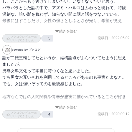
し、ここからもう逃げてしまいたい、いなくなりたいと思う。

バラバラとした話の中で、アズミ・ハルコはふわっと現れて、特段
深刻な、暗い影を負わず、知らない間に話と話をつないでいる。

最後にはすこしだけ、女性の強さとしぶとさが光り、希望が見え
る。

続きを読む
この作家はそういう終わりが好きなのかな。
ブクログレビューは
投稿日
:
2022.05.02
5
いいねできません
powered by ブクログ
話が二転三転してたというか、結構論点がふらついてたように思え
ましたが。

男尊女卑文化って本当に苛つくなと思いました。

でも男女お互いそれを利用してるところがあるのも事実だよなと。

でも、女は強いぞってのを最後感じました。

地方ならではの人間関係や青春が忠実に描かれているところが好き
です。

続きを読む
それは本当に第三者から見たらバカらしい。

ブクログレビューは
投稿日
:
2020.09.12
4
山内さんはそれをだれよりも馬鹿らしいと思っていられるからこん
いいねできません
なに上手にそれをかけるんだなと思いました。

山内さんはきっと若い頃感情のままに、今が楽しけりゃそれでい