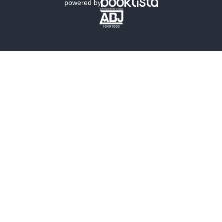
powered by
歴史・時代小説
文学
雑誌
グラビア写真集
ボーイズラブ
ティーンズラブ
人文・思想・歴史
社会・政治・法律
ビジネス・経済
サイエンス・テクノロジー
コンピュータ・情報
くらし・家庭
料理・酒
ファッション・美容・ダイエット
ホビー&カルチャー
スポーツ・アウトドア
地図・ガイド
エンターテイメント
芸術・アート
映画・音楽・演劇