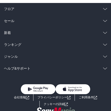
フロア
総合
コミック
セール
ラノベ
小説
総合
コミック
新着
雑誌・グラビア
ビジネス・実用
ラノベ
小説
総合
コミック
ランキング
BL・TL
雑誌・グラビア
ビジネス・実用
ラノベ
小説
総合
コミック
ジャンル
BL・TL
雑誌・グラビア
ビジネス・実用
ラノベ
小説
コミック
男性コミック
ヘルプ&サポート
BL・TL
雑誌・グラビア
ビジネス・実用
女性コミック
コミック誌
初めての方へ
ヘルプ
BL・TL
ライトノベル
男子向けラノベ
よくあるご質問
お問い合わせ
会社情報
プライバシーポリシー
ご利用条件
女子向けラノベ
小説
利用規約
クッキーの詳細