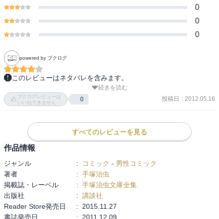
0
0
0
powered by ブクログ
このレビューはネタバレを含みます。
続きを読む
ＴＶ局のスタジオに住み着いた妖怪・ブッキラと、ドジばかりでさ
ブクログレビューは
えないタレントのトロ子は恋人同士。妖怪に好かれやすいトロ子
投稿日
:
2012.05.16
0
いいねできません
は、次々と怪奇な事件に巻き込まれる！　軽妙なタッチで「週刊少
年チャンピオン」に描かれた娯楽作！　ピューマに育てられた少年
が活躍する『牙人（きばんど）』も収録。
すべてのレビューを見る
作品情報
ジャンル
:
コミック
-
男性コミック
著者
:
手塚治虫
掲載誌・レーベル
:
手塚治虫文庫全集
出版社
:
講談社
Reader Store発売日
:
2015.11.27
書誌発売日
:
2011.12.09