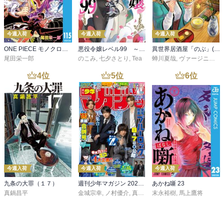
今週入荷
今週入荷
今週入荷
ONE PIECE モノクロ版 115
悪役令嬢レベル99 ～私は裏ボスですが魔王ではありません～ その６
異世界居酒屋「のぶ」(22)
尾田栄一郎
のこみ
,
七夕さとり
,
Tea
蝉川夏哉
,
ヴァージニア二等兵
4
位
5
位
6
位
今週入荷
今週入荷
今週入荷
九条の大罪（１７）
週刊少年マガジン 2026年36・37号[2026年8月5日発売]
あかね噺 23
真鍋昌平
金城宗幸
,
ノ村優介
,
真島ヒロ
末永裕樹
,
宮島礼吏
,
馬上鷹将
,
新川直司
,
久