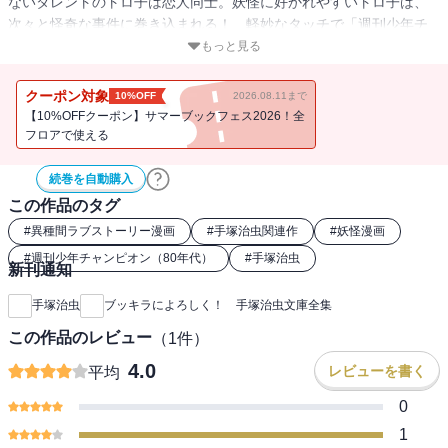
ないタレントのトロ子は恋人同士。妖怪に好かれやすいトロ子は、
次々と怪奇な事件に巻き込まれる！ 軽妙なタッチで「週刊少年チ
ャンピオン」に描かれた娯楽作！ ピューマに育てられた少年が活
もっと見る
躍する『牙人（きばんど）』も収録。 ＜手塚治虫漫画全集収録巻
数＞『ブッキラによろしく』（手塚治虫漫画全集MT307～308『ブ
クーポン対象
10%OFF
2026.08.11まで
ッキラによろしく』第1～2巻収録）/『牙人』（手塚治虫漫画全集
【10%OFFクーポン】サマーブックフェス2026！全
MT308『ブッキラによろしく』第2巻収録） ＜初出掲載＞『ブッキ
フロアで使える
ラによろしく！』1985年4月26日号～7月26日号 週刊少年チャンピ
オン連載（未完）/『牙人』週刊少年チャンピオン掲載（未完）（第1
続巻を自動購入
話1984年4月13日号/第2話1984年5月18日号/第3話1984年11月16日
この作品のタグ
号）
#
異種間ラブストーリー漫画
#
手塚治虫関連作
#
妖怪漫画
#
週刊少年チャンピオン（80年代）
#
手塚治虫
新刊通知
手塚治虫
ブッキラによろしく！ 手塚治虫文庫全集
この作品のレビュー
（
1
件）
4.0
レビューを書く
平均
0
1