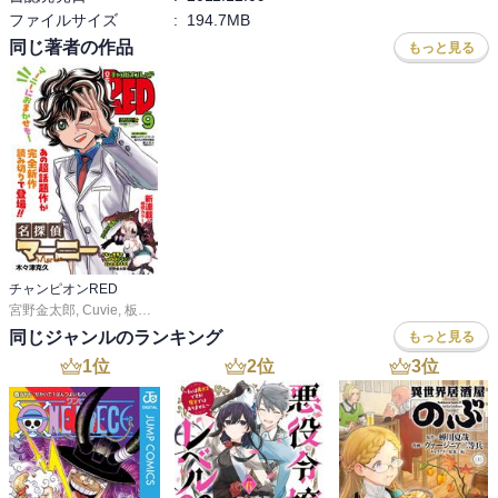
ファイルサイズ
:
194.7MB
同じ著者の作品
もっと見る
チャンピオンRED
宮野金太郎
,
Cuvie
,
板垣恵介
,
尾松知和
,
浜岡賢次
,
林たかあき
,
車田正美
,
サイトウ
同じジャンルのランキング
もっと見る
1
位
2
位
3
位