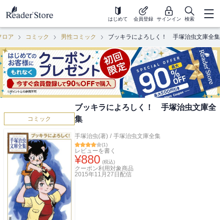
はじめて
会員登録
サインイン
検索
フロア
コミック
男性コミック
ブッキラによろしく！ 手塚治虫文庫全集
ブッキラによろしく！ 手塚治虫文庫全
集
コミック
手塚治虫(著)
/
手塚治虫文庫全集
(
1
)
レビューを書く
¥
880
(税込)
クーポン利用対象商品
2015年11月27日
配信