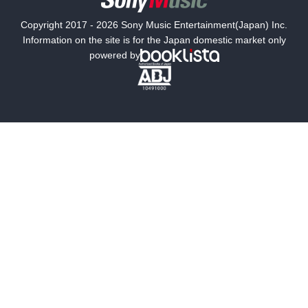
国内小説
海外小説
Copyright 2017 - 2026 Sony Music Entertainment(Japan) Inc.
ミステリー
SF
Information on the site is for the Japan domestic market only
powered by
歴史・時代小説
文学
雑誌
グラビア写真集
ボーイズラブ
ティーンズラブ
人文・思想・歴史
社会・政治・法律
ビジネス・経済
サイエンス・テクノロジー
コンピュータ・情報
くらし・家庭
料理・酒
ファッション・美容・ダイエット
ホビー&カルチャー
スポーツ・アウトドア