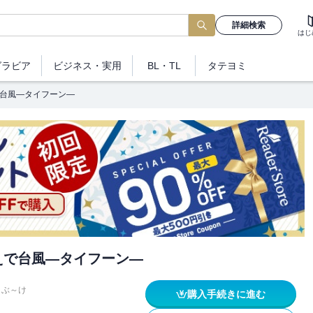
詳細検索
はじ
グラビア
ビジネス
・実用
BL・TL
タテヨミ
で台風―タイフーン―
えで台風―タイフーン―
ぶ～け
購入手続きに進む