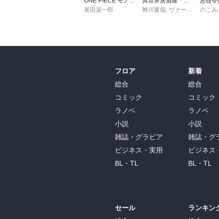
ONE PIECE モノクロ版 115
異世界居酒屋「のぶ」(22)
尾田栄一郎
蝉川夏哉
,
ヴァージニア二等兵
のこみ
フロア
新着
総合
総合
コミック
コミック
ラノベ
ラノベ
小説
小説
雑誌・グラビア
雑誌・グ
ビジネス・実用
ビジネス
BL・TL
BL・TL
セール
ランキン