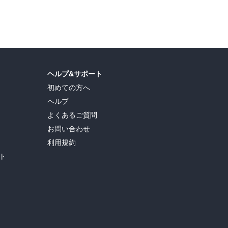
島ヒロ
,
宮島礼吏
,
新川直司
,
久世蘭
,
田中ドリル
,
御手元
,
吉河美希
,
鈴木央
,
ヒロユキ
,
ヘルプ&サポート
初めての方へ
ヘルプ
よくあるご質問
お問い合わせ
利用規約
ト