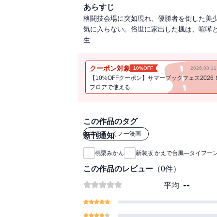
あらすじ
格闘技会場に突如現れ、優勝者を倒した美
気に入らない。俗世に家出した楓は、喧嘩と
生
クーポン対象
10%OFF
2026.08.
【10%OFFクーポン】サマーブックフェス2026
フロアで使える
この作品のタグ
#
忍者・くノ一漫画
新刊通知
桃栗みかん
新装版 かえで台風―タイフー
この作品のレビュー
（
0
件）
--
平均