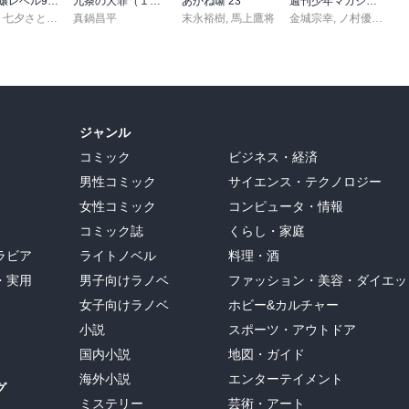
悪役令嬢レベル99 ～私は裏ボスですが魔王ではありません～ その６
九条の大罪（１７）
あかね噺 23
週刊少年マガジン 2026年36・37号[2026年8月5日発売]
,
七夕さとり
,
転
,
Tea
真鍋昌平
末永裕樹
,
馬上鷹将
金城宗幸
,
ノ村優介
,
真
ジャンル
コミック
ビジネス・経済
男性コミック
サイエンス・テクノロジー
女性コミック
コンピュータ・情報
コミック誌
くらし・家庭
ラビア
ライトノベル
料理・酒
・実用
男子向けラノベ
ファッション・美容・ダイエッ
女子向けラノベ
ホビー&カルチャー
小説
スポーツ・アウトドア
国内小説
地図・ガイド
海外小説
エンターテイメント
グ
ミステリー
芸術・アート