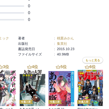
0
0
0
ミック
著者
:
桃栗みかん
出版社
:
集英社
書誌発売日
:
2015.10.23
ファイルサイズ
:
40.9MB
もっと見る
3
位
4
位
5
位
6
位
今週入荷
今週入荷
今週入荷