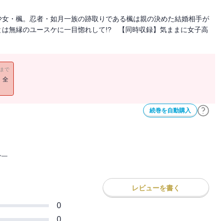
少女・楓。忍者・如月一族の跡取りである楓は親の決めた結婚相手が
は無縁のユースケに一目惚れして!? 【同時収録】気ままに女子高
11まで
！全
続巻を自動購入
ン―
レビューを書く
0
0