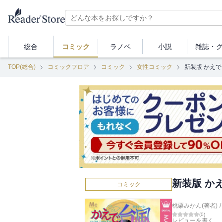
総合
コミック
ラノベ
小説
雑誌・
TOP(総合)
コミックフロア
コミック
女性コミック
新装版 かえ
新装版 か
コミック
桃栗みかん(著者)
/
(
0
)
レビューを書く