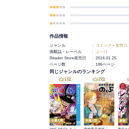
作品情報
ジャンル
:
コミック
-
女性コ
掲載誌・レーベル
:
ぶ～け
Reader Store発売日
:
2016.01.25
ページ数
:
186ページ
同じジャンルのランキング
1
位
2
位
今週入荷
今週入荷
新着