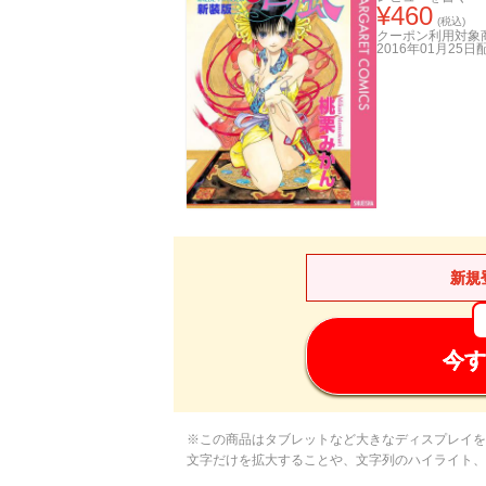
¥
460
(税込)
クーポン利用対象
2016年01月25日
新規
今す
※この商品はタブレットなど大きなディスプレイを
文字だけを拡大することや、文字列のハイライト、