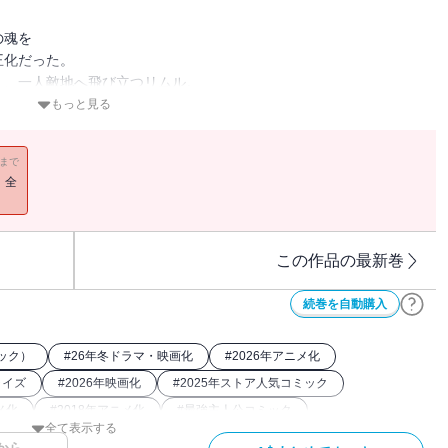
の魂を
王化だった。
く、一人敵地へ飛び立つリムル。
の数二万。
もっと見る
夢が始まる――。
11まで
！全
この作品の最新巻
続巻を自動購入
ック）
#
26年冬ドラマ・映画化
#
2026年アニメ化
ライズ
#
2026年映画化
#
2025年ストア人気コミック
メ化
#
2018年アニメ化
#
最強主人公コミック
全て表示する
談社漫画賞