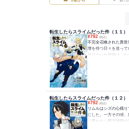
1巻から
新刊
転生したらスライムだった件（１１）
¥
792
(税込)
不完全召喚された異世
壊を待つ日々を送って
辿りついた結論は、か
上位精霊を子供達の身
位精霊を見つけるため
転生したらスライムだった件（１２）
¥
792
(税込)
リムルはシズの心残り
にした。一方その頃、
く思わない西方諸国の
襲いかかるのだった。