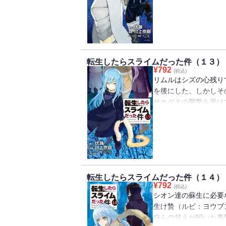
転生したらスライムだった件（１３）
¥
792
(税込)
リムルはシズの心残り
を後にした。しかしそ
サカグチの襲撃を受け
を凌いだリムルだが、
まう。その間、魔国連
ゴ・タグチ）、水谷希
ヤ・タチバナ）による
転生したらスライムだった件（１４）
¥
792
(税込)
シオン達の蘇生に必要
生け贄（ルビ：ヨウブ
自らの甘えが招いた事