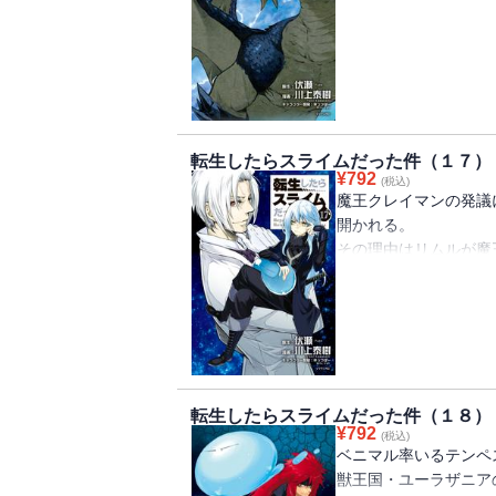
ヴェルドラの復活の報
転生したらスライムだった件（１７）
¥
792
(税込)
魔王クレイマンの発議
開かれる。
その理由はリムルが魔
直接敵意を向け始めた
行動、そして西方聖教
不確定な要素をはらむ
転生したらスライムだった件（１８）
¥
792
(税込)
ベニマル率いるテンペ
獣王国・ユーラザニア