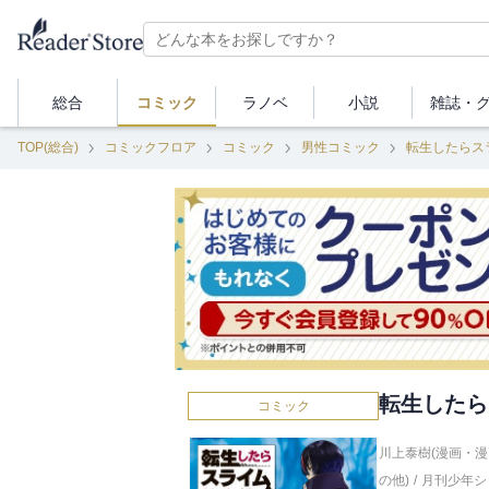
総合
コミック
ラノベ
小説
雑誌・
TOP(総合)
コミックフロア
コミック
男性コミック
転生したらス
転生したら
コミック
川上泰樹(漫画・漫
の他)
/
月刊少年シ