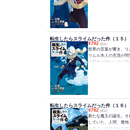
つリムル。
そこで待つのはファル
今、ファルムス軍にと
転生したらスライムだった件（１５）
¥
792
(税込)
世界の言葉が響き、リ
リムル本人の意識が関
大賢者は静かに主の望
魔王となったリムルの
そしてシオン達の復活
転生したらスライムだった件（１６）
¥
792
(税込)
新たな魔王の誕生。そ
していた。人間、魔物
を与え、注目される存