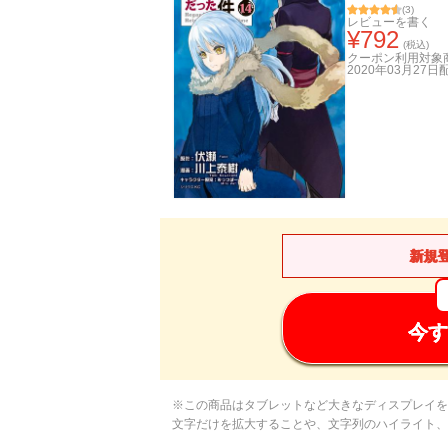
(
3
)
レビューを書く
¥
792
(税込)
クーポン利用対象
2020年03月27日
新規
今す
※この商品はタブレットなど大きなディスプレイを
文字だけを拡大することや、文字列のハイライト、