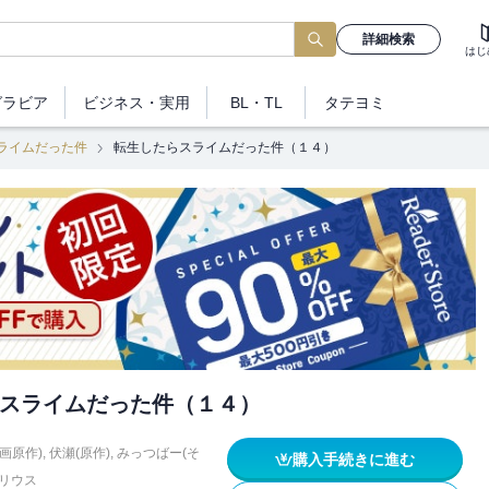
詳細検索
はじ
グラビア
ビジネス
・実用
BL・TL
タテヨミ
ライムだった件
転生したらスライムだった件（１４）
スライムだった件（１４）
画原作)
,
伏瀬(原作)
,
みっつばー(そ
購入手続きに進む
リウス