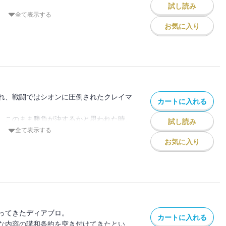
試し読み
の宴（ワルプルギス）」で遂に宿敵・クレ
全て表示する
お気に入り
の計略を暴き、クレイマンを討つことが出
れ、戦闘ではシオンに圧倒されたクレイマ
カートに入れる
、このまま勝負が決するかと思われた時、
試し読み
てのプライドを捨て、
全て表示する
ジーピエロ）”としての本性を曝け出す。
お気に入り
ルギス）編、最高潮（クライマックス）！
ってきたディアブロ。
カートに入れる
な内容の講和条約を突き付けてきたとい