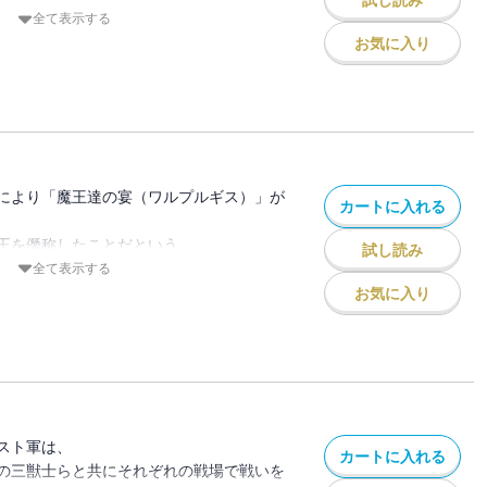
試し読み
が―――。
全て表示する
お気に入り
により「魔王達の宴（ワルプルギス）」が
カートに入れる
王を僭称したことだという。
試し読み
クレイマン、未だ意図の読めないミリムの
全て表示する
会の動向。
お気に入り
状況の中、リムルはどう動くのか。
スト軍は、
カートに入れる
の三獣士らと共にそれぞれの戦場で戦いを