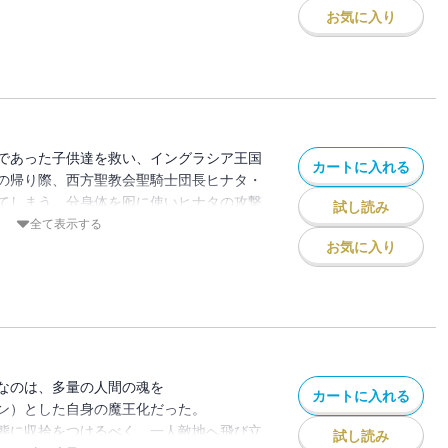
お気に入り
であった子供達を救い、イングラシア王国
カートに入れる
の帰り際、西方聖教会聖騎士団長ヒナタ・
てしまう。分身体を囮に使いヒナタの攻撃
試し読み
魔国連邦(テンペスト)への帰還が遅れてし
全て表示する
邦では異世界人である、田口省吾（ショウ
お気に入り
星（キララ・ミズタニ）、橘恭弥（キョウ
攻撃が始まっていた。
なのは、多量の人間の魂を
カートに入れる
ン）とした自身の魔王化だった。
態に収拾をつけるべく、一人敵地へ飛び立
試し読み