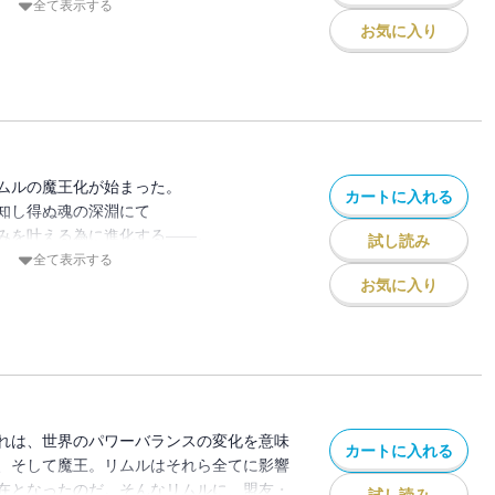
全て表示する
ムス王国連合軍、その数二万。
お気に入り
って短くて長い、悪夢が始まる――。
ムルの魔王化が始まった。
カートに入れる
知し得ぬ魂の深淵にて
みを叶える為に進化する――。
試し読み
理性は保たれているのか？
全て表示する
はなるのか――？
お気に入り
れは、世界のパワーバランスの変化を意味
カートに入れる
、そして魔王。リムルはそれら全てに影響
在となったのだ。そんなリムルに、盟友・