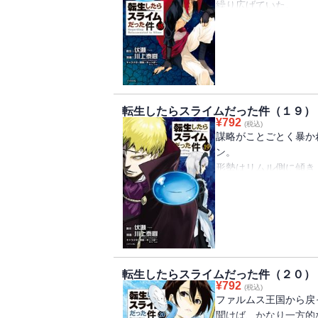
繰り広げていた。
一方リムルは「魔王達
イマンと対峙。
他の魔王達の前で数々
来るのか――！？
転生したらスライムだった件（１９）
¥
792
(税込)
謀略がことごとく暴か
ン。
形勢はリムル側に傾き
クレイマンは魔王とし
“喜狂の道化（クレイ
「魔王達の宴（ワルプ
転生したらスライムだった件（２０）
¥
792
(税込)
ファルムス王国から戻
聞けば、かなり一方的