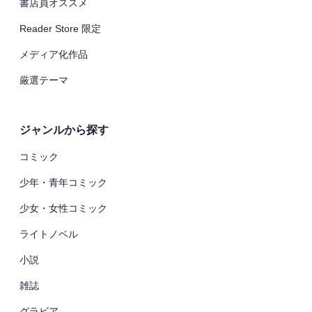
書店員オススメ
Reader Store 限定
メディア化作品
厳選テーマ
ジャンルから探す
コミック
少年・青年コミック
少女・女性コミック
ライトノベル
小説
雑誌
グラビア