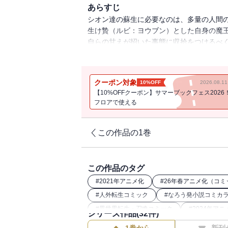
あらすじ
シオン達の蘇生に必要なのは、多量の人間
生け贄（ルビ：ヨウブン）とした自身の魔
自らの甘えが招いた事態に収拾をつけるべ
そこで待つのはファルムス王国連合軍、そ
今、ファルムス軍にとって短くて長い、悪
クーポン対象
10%OFF
2026.08.
【10%OFFクーポン】サマーブックフェス2026
フロアで使える
この作品の1巻
この作品のタグ
#
2021年アニメ化
#
26年春アニメ化（コミ
#
人外転生コミック
#
なろう発小説コミカ
#
異世界転生・召喚コミック
#
2024年アニ
シリーズ作品(
32
件)
#
転生したらスライムだった件関連作
#
講