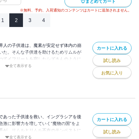
から
まとめてカート
※無料、予約、入荷通知のコンテンツはカートに追加されません。
1
2
3
4
界人の子供達は、魔素が安定せず体内の崩
カートに入れる
いた。そんな子供達を助けるためリムルが
つてイフリートを宿したシズさんのように
試し読み
に宿す方法だった。リムルと子供達は、上
全て表示する
に「精霊の棲家」を目指すが――。
お気に入り
であった子供達を救い、イングラシアを後
カートに入れる
急激に影響力を増していく“魔物の国”をよ
手が、リムルとリムル不在のテンペストに
試し読み
全て表示する