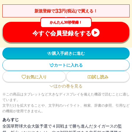
33
新規登録で
円(税込)で買える！
かんたん30秒登録！
今すぐ会員登録をする
購入手続きに進む
カートに入れる
お気に入り
試し読み
ほかの巻を見る
※この商品はタブレットなど大きなディスプレイを備えた機器で読むことに適し
ています。
文字だけを拡大することや、文字列のハイライト、検索、辞書の参照、引用など
の機能が使用できません。
あらすじ
全国草野球大会大阪予選で４回戦まで勝ち進んだタイガースの監