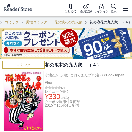
はじめて
会員登録
サインイン
検索
コミック
男性コミック
花の浪花の九人衆
花の浪花の九人衆 （４）
花の浪花の九人衆 （４）
コミック
小池たかし(著)
,
どおくまんプロ(著)
/
eBookJapan
Plus
(
0
)
レビューを書く
¥
330
(税込)
クーポン利用対象商品
2015年11月04日
配信