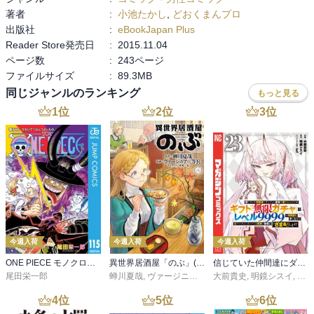
著者
:
小池たかし
,
どおくまんプロ
出版社
:
eBookJapan Plus
Reader Store発売日
:
2015.11.04
ページ数
:
243ページ
ファイルサイズ
:
89.3MB
同じジャンルのランキング
もっと見る
1
位
2
位
3
位
今週入荷
今週入荷
今週入荷
ONE PIECE モノクロ版 115
異世界居酒屋「のぶ」(22)
信じていた仲間達にダンジョン奥地で殺されかけたがギフト『無限ガチャ』でレベル９９９９の仲間達を手に入れて元パーティーメンバーと世界に復讐＆『ざまぁ！』します！（２３）
尾田栄一郎
蝉川夏哉
,
ヴァージニア二等兵
大前貴史
,
転
,
明鏡シスイ
,
ｔｅ
4
位
5
位
6
位