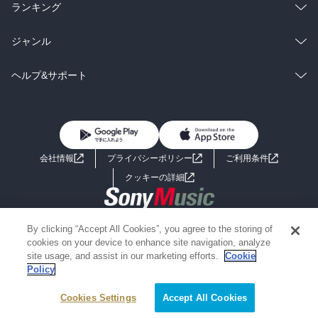
雑誌・グラビア
ビジネス・実用
ラノベ
小説
総合
コミック
ランキング
BL・TL
雑誌・グラビア
ビジネス・実用
ラノベ
小説
総合
コミック
ジャンル
BL・TL
雑誌・グラビア
ビジネス・実用
ラノベ
小説
コミック
男性コミック
ヘルプ&サポート
BL・TL
雑誌・グラビア
ビジネス・実用
女性コミック
コミック誌
初めての方へ
ヘルプ
BL・TL
ライトノベル
男子向けラノベ
よくあるご質問
お問い合わせ
会社情報
プライバシーポリシー
ご利用条件
女子向けラノベ
小説
利用規約
クッキーの詳細
国内小説
海外小説
Copyright 2017 - 2026 Sony Music Entertainment(Japan) Inc.
By clicking “Accept All Cookies”, you agree to the storing of
ミステリー
SF
Information on the site is for the Japan domestic market only
cookies on your device to enhance site navigation, analyze
powered by
site usage, and assist in our marketing efforts.
Cookie
Policy
歴史・時代小説
文学
Cookies Settings
Accept All Cookies
雑誌
グラビア写真集