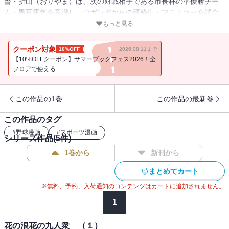
督・折山（おりやま）は、次の対戦相手である市長杯の準優勝チー
ム・黒豆電気を意識し、ウガンダからの研修生・マニエラーを試合
に出そうと考えて入部テストを受けさせる。走力、投球は素晴らし
もっと見る
いのに打力がイマイチなマニエラーは、それをバカにされて激怒し
た事で凄まじい打撃力を発揮する。そして巨砲・マニエラーを擁し
クーポン対象
10%OFF
2026.08.11まで
て試合に臨むタイガースは・・・・・・!?
【10%OFFクーポン】サマーブックフェス2026！全
フロアで使える
この作品の1巻
この作品の最新巻
この作品のタグ
#
野球漫画
#
スポーツ漫画
シリーズ作品(
5
件)
1巻から
新刊から
まとめてカート
※無料、予約、入荷通知のコンテンツはカートに追加されません。
1
花の浪花の九人衆 （１）