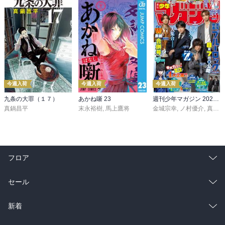
今週入荷
今週入荷
今週入荷
九条の大罪（１７）
あかね噺 23
週刊少年マガジン 2026年36・37号[2026年8月5日発売]
真鍋昌平
末永裕樹
,
馬上鷹将
金城宗幸
,
ノ村優介
,
真島ヒロ
フロア
総合
コミック
セール
ラノベ
小説
総合
コミック
新着