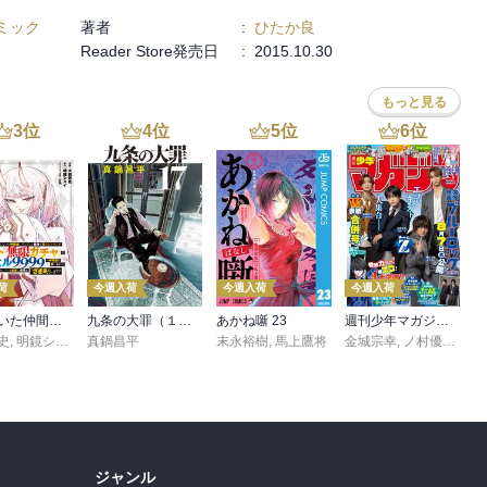
ミック
著者
:
ひたか良
Reader Store発売日
:
2015.10.30
もっと見る
3
位
4
位
5
位
6
位
荷
今週入荷
今週入荷
今週入荷
信じていた仲間達にダンジョン奥地で殺されかけたがギフト『無限ガチャ』でレベル９９９９の仲間達を手に入れて元パーティーメンバーと世界に復讐＆『ざまぁ！』します！（２３）
九条の大罪（１７）
あかね噺 23
週刊少年マガジン 2026年36・37号[2026年8月5日発売]
史
,
,
転
明鏡シスイ
,
真鍋昌平
ｔｅｆ
末永裕樹
,
馬上鷹将
金城宗幸
,
ノ村優介
,
真
ジャンル