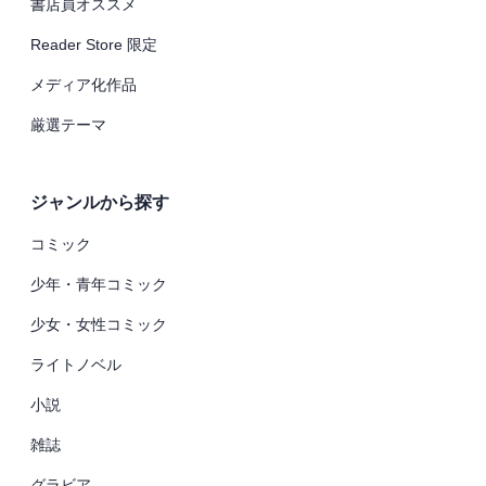
書店員オススメ
Reader Store 限定
メディア化作品
厳選テーマ
ジャンルから探す
コミック
少年・青年コミック
少女・女性コミック
ライトノベル
小説
雑誌
グラビア