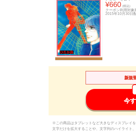
¥
660
(税込)
クーポン利用対象
2015年10月30日
新規
今す
※この商品はタブレットなど大きなディスプレイを
文字だけを拡大することや、文字列のハイライト、