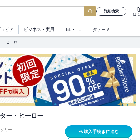
詳細検索
はじ
グラビア
ビジネス
・実用
BL・TL
タテヨミ
ー・ヒーロー
ター・ヒーロー
ーグリー
購入手続きに進む