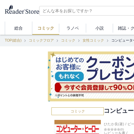
総合
コミック
ラノベ
小説
雑誌・
TOP(総合)
コミックフロア
コミック
女性コミック
コンピュータ
コンピュー
コミック
ひたか良(著)
/
ビ
(
0
)
レビューを書く