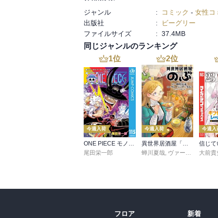
ジャンル
:
コミック
-
女性コ
出版社
:
ビーグリー
ファイルサイズ
:
37.4MB
同じジャンルのランキング
1
位
2
位
今週入荷
今週入荷
今週入
ONE PIECE モノクロ版 115
異世界居酒屋「のぶ」(22)
尾田栄一郎
蝉川夏哉
,
ヴァージニア二等兵
大前貴
フロア
新着