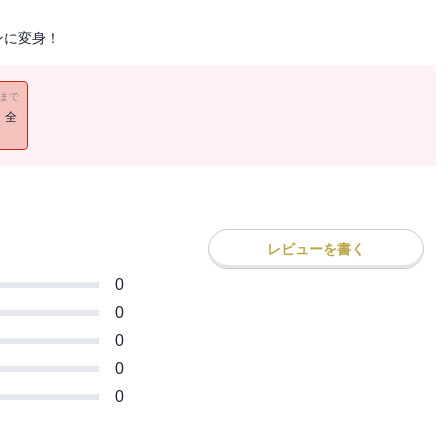
ンに変身！
11まで
！全
レビューを書く
0
0
0
0
0