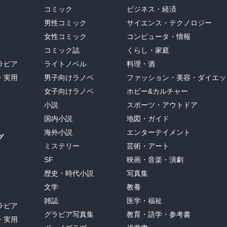
コミック
ビジネス・経済
男性コミック
サイエンス・テクノロジー
女性コミック
コンピュータ・情報
コミック誌
くらし・家庭
ラビア
ライトノベル
料理・酒
・実用
男子向けラノベ
ファッション・美容・ダイエッ
女子向けラノベ
ホビー&カルチャー
小説
スポーツ・アウトドア
国内小説
地図・ガイド
海外小説
エンターテイメント
グ
ミステリー
芸術・アート
SF
映画・音楽・演劇
歴史・時代小説
写真集
文学
教養
雑誌
医学・福祉
ラビア
グラビア写真集
教育・語学・参考書
・実用