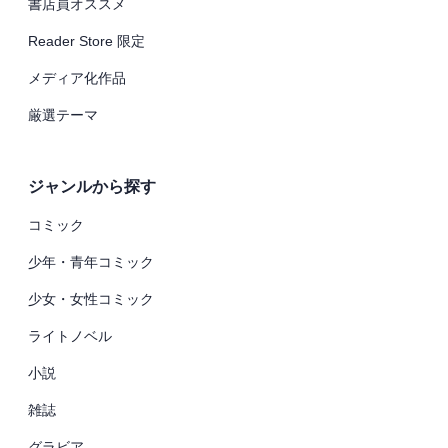
書店員オススメ
Reader Store 限定
メディア化作品
厳選テーマ
ジャンルから探す
コミック
少年・青年コミック
少女・女性コミック
ライトノベル
小説
雑誌
グラビア