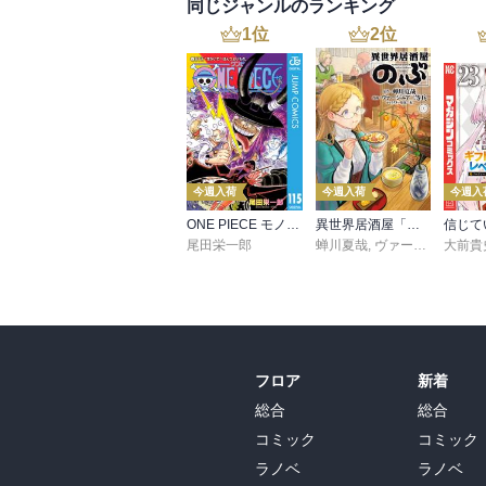
同じジャンルのランキング
1
位
2
位
今週入荷
今週入荷
今週入
ONE PIECE モノクロ版 115
異世界居酒屋「のぶ」(22)
尾田栄一郎
蝉川夏哉
,
ヴァージニア二等兵
大前貴
フロア
新着
総合
総合
コミック
コミック
ラノベ
ラノベ