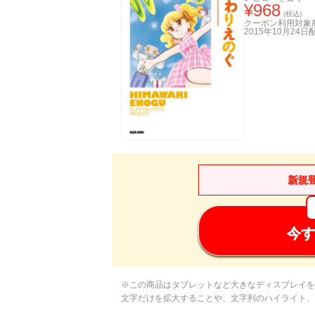
¥
968
(税込)
クーポン利用対象
2015年10月24日
新規
今す
※この商品はタブレットなど大きなディスプレイを
文字だけを拡大することや、文字列のハイライト、