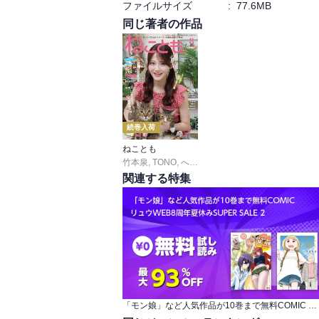
ファイルサイズ
:
77.6MB
同じ著者の作品
続巻入荷
ねことも
竹本泉
,
TONO
,
へうがけん
,
曽根麻矢
,
猫葉りて
,
杉
関連する特集
「モン娘」など人気作品が10巻まで無料COMIC リュウWEB8周年夏休みSUPER SALE 2