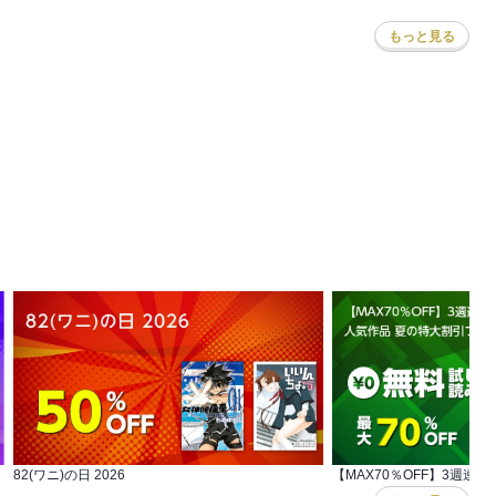
もっと見る
作
,
猫原ねんず
,
まつうらゆうこ
,
谷夜風
,
九条友淀
,
たぁぽん
,
おおさと理央
,
熊沢楓
,
き
82(ワニ)の日 2026