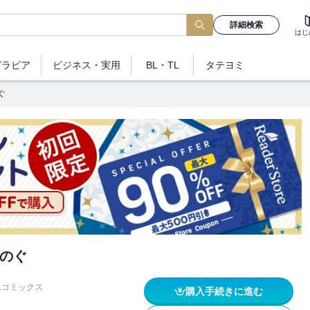
詳細検索
はじ
グラビア
ビジネス
・実用
BL・TL
タテヨミ
ぐ
のぐ
ムコミックス
購入手続きに進む