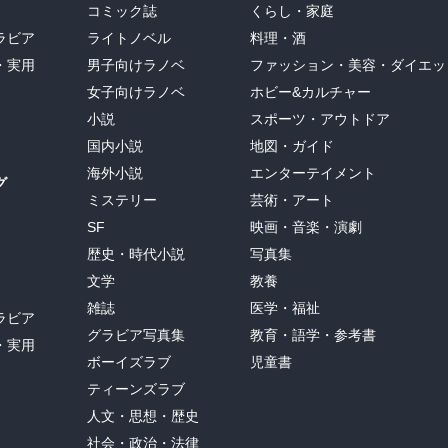
コミック誌
くらし・家庭
ラビア
ライトノベル
料理・酒
・実用
男子向けラノベ
ファッション・美容・ダイエッ
女子向けラノベ
ホビー&カルチャー
小説
スポーツ・アウトドア
国内小説
地図・ガイド
海外小説
エンターテイメント
グ
ミステリー
芸術・アート
SF
映画・音楽・演劇
歴史・時代小説
写真集
文学
教養
雑誌
医学・福祉
ラビア
グラビア写真集
教育・語学・参考書
・実用
ボーイズラブ
児童書
ティーンズラブ
人文・思想・歴史
社会・政治・法律