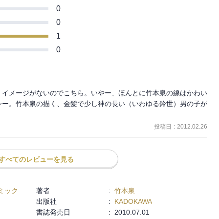
0
0
1
0
、イメージがないのでこちら。いやー、ほんとに竹本泉の線はかわい
シー。竹本泉の描く、金髪で少し神の長い（いわゆる鈴世）男の子が
投稿日
:
2012.02.26
すべてのレビューを見る
ミック
著者
:
竹本泉
出版社
:
KADOKAWA
書誌発売日
:
2010.07.01