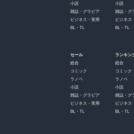
小説
小説
雑誌・グラビア
雑誌・グ
ビジネス・実用
ビジネス
BL・TL
BL・TL
セール
ランキン
総合
総合
コミック
コミック
ラノベ
ラノベ
小説
小説
雑誌・グラビア
雑誌・グ
ビジネス・実用
ビジネス
BL・TL
BL・TL