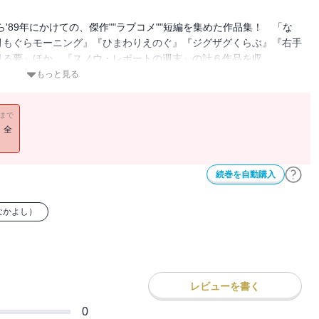
'89年にかけての、傑作""ラブコメ""短編を集めた作品集！ 「な
月もぐらモーニング』『ひまわりえのぐ』『ジグザグくらぶ』『右手
見る夢』ほか、『スノウ・レポートの週末』の計６作品を収
ぐ』を再編集した、竹本ファン待望の1冊、ついに電子化!!
もっと見る
11まで
！全
続巻を自動購入
なかよし）
レビューを書く
0