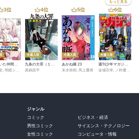
もっと見る
3
位
4
位
5
位
6
位
荷
今週入荷
今週入荷
今週入荷
信じていた仲間達にダンジョン奥地で殺されかけたがギフト『無限ガチャ』でレベル９９９９の仲間達を手に入れて元パーティーメンバーと世界に復讐＆『ざまぁ！』します！（２３）
九条の大罪（１７）
あかね噺 23
週刊少年マガジン 2026年36・37号[2026年8月5日発売]
史
,
,
転
明鏡シスイ
,
真鍋昌平
ｔｅｆ
末永裕樹
,
馬上鷹将
金城宗幸
,
ノ村優介
,
真
ジャンル
コミック
ビジネス・経済
男性コミック
サイエンス・テクノロジー
女性コミック
コンピュータ・情報