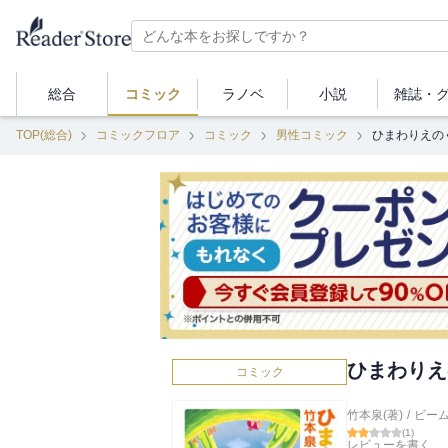
総合
コミック
ラノベ
小説
雑誌・
TOP(総合)
コミックフロア
コミック
男性コミック
ひまわりえの
ひまわりえ
コミック
竹本泉(著)
/
ビー
(
1
)
レビューを書く