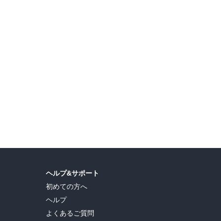
島ヒロ
,
宮島礼吏
,
新川直司
,
久世蘭
,
田中ドリル
,
御手元
,
吉河美希
,
鈴木央
,
ヒロユキ
,
ヘルプ&サポート
初めての方へ
ヘルプ
よくあるご質問