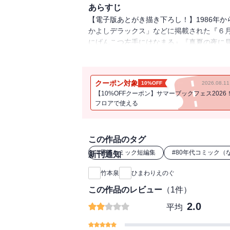
あらすじ
【電子版あとがき描き下ろし！】1986年から
かよしデラックス」などに掲載された『６
にげんこつ左手にはなまる』『真夏の夜に
録！ '80年代最後の短編集『ひまわりえの
クーポン対象
10%OFF
2026.08.
【10%OFFクーポン】サマーブックフェス2026
フロアで使える
この作品のタグ
#
男性コミック短編集
#
80年代コミック（
新刊通知
竹本泉
ひまわりえのぐ
この作品のレビュー
（
1
件）
2.0
平均