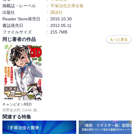
掲載誌・レーベル
:
手塚治虫文庫全集
出版社
:
講談社
『浪士隊結成』

Reader Store発売日
:
2015.10.30
書誌発売日
:
2012.05.11
『恩師江戸入り』

ファイルサイズ
:
215.7MB
『宝珠を切る』

同じ著者の作品
もっと見る
『天網恢恢』

『真忠組』

『暁の急襲』

『愛憎の館』
チャンピオンRED
宮野金太郎
,
Cuvie
,
板垣恵介
,
尾松知和
,
浜岡賢次
,
林たかあき
,
車田正美
,
サイトウ
関連する特集