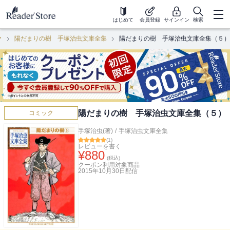
はじめて
会員登録
サインイン
検索
ク
陽だまりの樹 手塚治虫文庫全集
陽だまりの樹 手塚治虫文庫全集（５）
陽だまりの樹 手塚治虫文庫全集（５）
コミック
手塚治虫(著)
/
手塚治虫文庫全集
(
1
)
レビューを書く
¥
880
(税込)
クーポン利用対象商品
2015年10月30日
配信