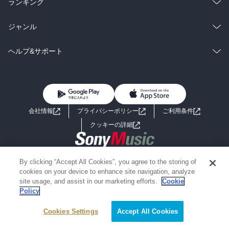
ラノベ
小説
総合
コミック
ランキング
BL・TL
雑誌・グラビア
ビジネス・実用
ラノベ
小説
総合
コミック
ジャンル
BL・TL
雑誌・グラビア
ビジネス・実用
ラノベ
小説
コミック
男性コミック
ヘルプ&サポート
BL・TL
雑誌・グラビア
ビジネス・実用
女性コミック
コミック誌
初めての方へ
ヘルプ
BL・TL
ライトノベル
男子向けラノベ
よくあるご質問
お問い合わせ
会社情報
プライバシーポリシー
ご利用条件
女子向けラノベ
小説
利用規約
クッキーの詳細
国内小説
海外小説
Copyright 2017 - 2026 Sony Music Entertainment(Japan) Inc.
By clicking “Accept All Cookies”, you agree to the storing of
ミステリー
SF
Information on the site is for the Japan domestic market only
cookies on your device to enhance site navigation, analyze
powered by
site usage, and assist in our marketing efforts.
Cookie
Policy
歴史・時代小説
文学
Cookies Settings
Accept All Cookies
雑誌
グラビア写真集