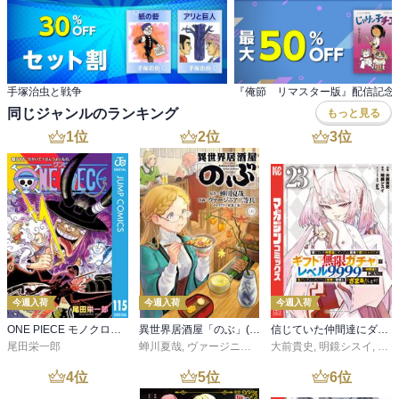
手塚治虫と戦争
同じジャンルのランキング
もっと見る
1
位
2
位
3
位
今週入荷
今週入荷
今週入荷
ONE PIECE モノクロ版 115
異世界居酒屋「のぶ」(22)
信じていた仲間達にダンジョン奥地で殺されかけたがギフト『無限ガチャ』でレベル９９９９の仲間達を手に入れて元パーティーメンバーと世界に復讐＆『ざまぁ！』します！（２３）
尾田栄一郎
蝉川夏哉
,
ヴァージニア二等兵
大前貴史
,
転
,
明鏡シスイ
,
ｔｅ
4
位
5
位
6
位