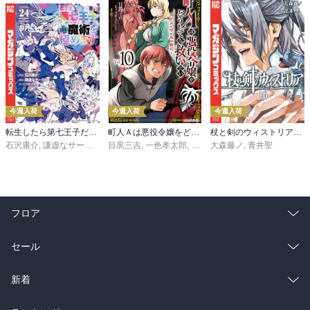
今週入荷
今週入荷
今週入荷
転生したら第七王子だったので、気ままに魔術を極めます（２４）
町人Ａは悪役令嬢をどうしても救いたい ～どぶと空と氷の姫君～１０【電子書店共通特典イラスト付】
杖と剣のウィストリア（１６）
石沢庸介
,
謙虚なサークル
,
メル。
目黒三吉
,
一色孝太郎
,
Parum
大森藤ノ
,
青井聖
フロア
総合
コミック
セール
ラノベ
小説
総合
コミック
新着
雑誌・グラビア
ビジネス・実用