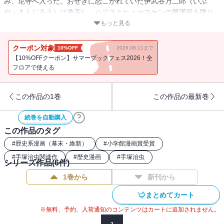
み、尼寺へ入った。おせきに恋こがれていた伊武谷万二郎（いぶ
や・まんじろう）は激高し、ハリスとヒュースケンの警護役を降り
てしまうが、その日の晩にヒュースケンは刺客に殺害されてしま
もっと見る
う。一方、奥医師と西洋医学所頭取に任命された緒方洪庵（おが
た・こうあん）は、江戸に入りかつての弟子たちと再会する。その
クーポン対象
10%OFF
2026.08.11まで
中には、他界した父の名を継いだ手塚良仙（てづか・りょうせん）
【10%OFFクーポン】サマーブックフェス2026！全
の姿もあった。果たして、それぞれの運命の行方は!? ＜手塚治虫漫
フロアで使える
画全集収録巻数＞手塚治虫漫画全集MT334～335『陽だまりの樹』
第9～10巻収録 ＜初出掲載＞1981年4月25日号～1986年12月25日
この作品の1巻
この作品の最新巻
号 ビッグコミック連載
続巻を自動購入
この作品のタグ
#
歴史系漫画（幕末・維新）
#
小学館漫画賞受賞
#
手塚治虫関連作
#
歴史漫画
#
手塚治虫
シリーズ作品(
6
件)
1巻から
新刊から
まとめてカート
※無料、予約、入荷通知のコンテンツはカートに追加されません。