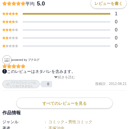
5.0
レビューを書く
平均
1
0
0
0
0
powered by ブクログ
このレビューはネタバレを含みます。
続きを読む
『ヒュースケン暗殺』

ブクログレビューは
投稿日
:
2012.08.21
0
いいねできません
『良仙逝く』

『テロリストの夜』

すべてのレビューを見る
作品情報
『永沢村異聞』

ジャンル
:
コミック
-
男性コミック
著者
:
手塚治虫
『農兵節』
