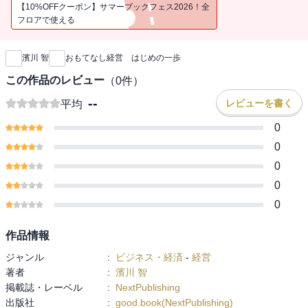
もてなし」に取り組むべきと考え、その半数以上が「おもてなし」
【10%OFFクーポン】サマーブックフェス2026！全
は経営課題だと捉えています。
フロアで使える
新刊通知
その考えの背景にあるのが、急速に変わりつつある顧客とブラン
ドとの関係性、そして、その変化に適した経営戦略への期待です。
濱川 智
おもてなし経営 はじめの一歩
これまでの経営戦略の中心にあるものは競争であり、企業は常に
ライバルと顧客獲得競争を繰り広げてきました。しかし、おもてな
この作品のレビュー
（
0
件）
し経営が目指すものは、そうした競争とは一線を画した「顧客との
--
レビューを書く
平均
共創」です。
顧客と共に生き、顧客と相思相愛の関係になることによって顧客
0
基盤を安定化させ、健全かつ継続的な発展を目指すのがおもてなし
0
経営の経営戦略なのです。
0
本書は、おもてなし経営を実践するための入門書として、おもて
0
なしの本質となる「思想や哲学」を検証し、おもてなし経営がもた
らす経済効果を科学的にアプローチすることで、おもてなし経営に
0
必要な最初の一歩を解説しています。
作品情報
ジャンル
:
ビジネス・経済
-
経営
著者
:
濱川 智
掲載誌・レーベル
:
NextPublishing
出版社
:
good.book(NextPublishing)