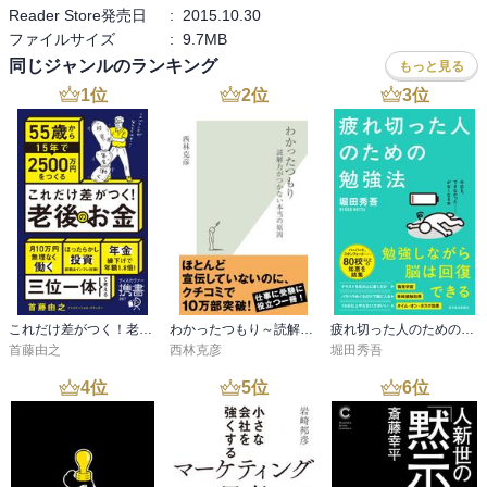
Reader Store発売日
:
2015.10.30
ファイルサイズ
:
9.7MB
同じジャンルのランキング
もっと見る
1
位
2
位
3
位
これだけ差がつく！老後のお金 55歳から15年で2500万円をつくる
わかったつもり～読解力がつかない本当の原因～
疲れ切った人のための勉強法
首藤由之
西林克彦
堀田秀吾
4
位
5
位
6
位