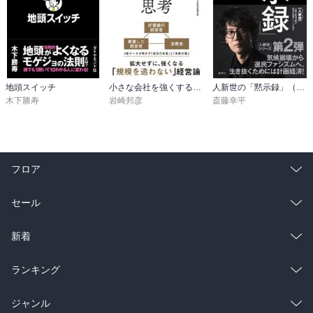
地頭スイッチ
小さな会社を強くするマーケティング思考
人新世の「黙示録」（集英社シリーズ・コモン）
木下勝寿
岩崎邦彦
斎藤幸平
フロア
総合
コミック
セール
ラノベ
小説
総合
コミック
新着
雑誌・グラビア
ビジネス・実用
ラノベ
小説
総合
コミック
ランキング
BL・TL
雑誌・グラビア
ビジネス・実用
ラノベ
小説
総合
コミック
ジャンル