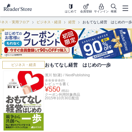
はじめて
会員登録
サインイン
検索
ジネス・実用フロア
ビジネス・経済
経営
おもてなし経営 はじめの一歩
おもてなし経営 はじめの一歩
ビジネス・経済
濱川 智(著)
/
NextPublishing
(
0
)
レビューを書く
¥
550
(税込)
クーポン利用対象商品
2015年10月30日
配信