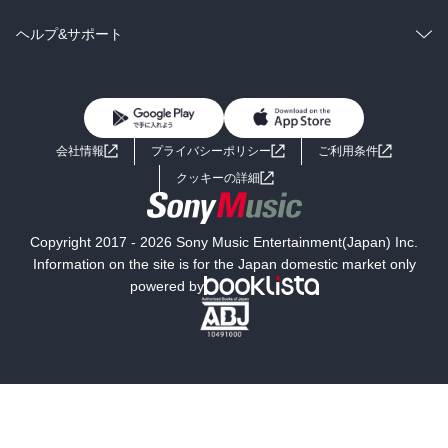
BL・TL
雑誌・グラビア
ビジネス・実用
ラノベ
小説
コミック
男性コミック
ヘルプ&サポート
BL・TL
雑誌・グラビア
ビジネス・実用
女性コミック
コミック誌
初めての方へ
ヘルプ
BL・TL
ライトノベル
男子向けラノベ
よくあるご質問
お問い合わせ
会社情報
プライバシーポリシー
ご利用条件
女子向けラノベ
小説
利用規約
クッキーの詳細
国内小説
海外小説
Copyright 2017 - 2026 Sony Music Entertainment(Japan) Inc.
ミステリー
SF
Information on the site is for the Japan domestic market only
powered by
歴史・時代小説
文学
雑誌
グラビア写真集
ボーイズラブ
ティーンズラブ
人文・思想・歴史
社会・政治・法律