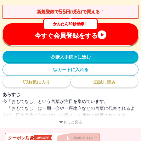
55
新規登録で
円(税込)で買える！
かんたん30秒登録！
今すぐ会員登録をする
購入手続きに進む
カートに入れる
お気に入り
試し読み
あらすじ
今「おもてなし」という言葉が注目を集めています。
「おもてなし」は一期一会や一座建立などの言葉に代表されるよ
うに、日本文化に欠かせない心得として連綿と継承されてきまし
た。しかし、現代日本における「おもてなし」は、そうした伝統文
もっと見る
化の枠に留まらず、企業経営の根幹となる経営哲学として注目を集
める存在となりつつあります。実際に、国内経営者の約七割が「お
クーポン対象
10%OFF
2026.08.11まで