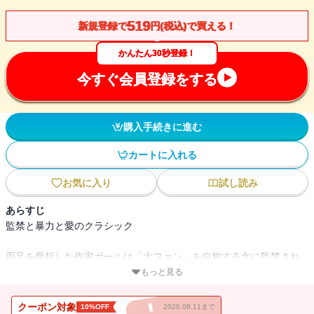
519
新規登録で
円(税込)で買える！
かんたん30秒登録！
今すぐ会員登録をする
購入手続きに進む
カートに入れる
お気に入り
試し読み
あらすじ
監禁と暴力と愛のクラシック
両足を骨折した作家ポールは「大ファン」を自称する女に監禁され
た。狂気に侵された女のもとから脱出することはできるのか??？
もっと見る
クーポン対象
10%OFF
2026.08.11まで