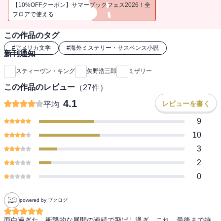
【10%OFFクーポン】サマーブックフェス2026！全
フロアで使える
この作品のタグ
#
アメリカ文学
#
海外ミステリー・サスペンス小説
新刊通知
スティーヴン・キング
矢野浩三郎
ミザリー
この作品のレビュー
（
27
件）
4.1
レビューを書く
平均
9
10
3
2
0
powered by ブクログ
面白過ぎた。衝撃的な展開の連続で飛ばし過ぎ。これ、最後まで持