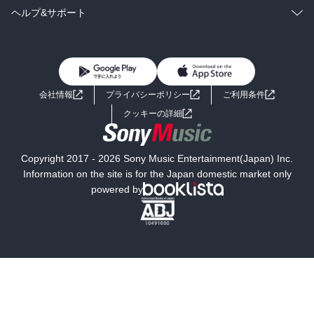
BL・TL
雑誌・グラビア
ビジネス・実用
ラノベ
小説
コミック
男性コミック
ヘルプ&サポート
BL・TL
雑誌・グラビア
ビジネス・実用
女性コミック
コミック誌
初めての方へ
ヘルプ
BL・TL
ライトノベル
男子向けラノベ
よくあるご質問
お問い合わせ
会社情報
プライバシーポリシー
ご利用条件
女子向けラノベ
小説
利用規約
クッキーの詳細
国内小説
海外小説
Copyright 2017 - 2026 Sony Music Entertainment(Japan) Inc.
ミステリー
SF
Information on the site is for the Japan domestic market only
powered by
歴史・時代小説
文学
雑誌
グラビア写真集
ボーイズラブ
ティーンズラブ
人文・思想・歴史
社会・政治・法律