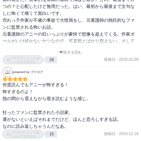
つの？と心配したけど無用だった。はい、最初から最後まで文句な
しに怖くて痛くて面白いです。

売れっ子作家が不慮の事故で大怪我をし、元看護師の熱狂的なファ
ンに監禁される怖いお話。

元看護師のアニーの狂いっぷりが豪快で想像を超えてくる。作家ポ
ールがいけ好かないヤツなので、可哀想とばかり思えない。そして
悲惨な状況なのに所々、笑ってしまう描写がある。結末がどうなる
続きを読む
のか早く知りたくて読む手が止まらなかった。

ブクログレビューは
投稿日
:
2025.02.09
29
作中作の「ミザリー」の物語の意味が理解できなかったのが、私の
いいねできません
読解力の足りないところ。考察サイトを探そうと思っている。

powered by ブクログ
稀代のストーリーテラー、スティーブン・キングの大傑作。ホラー
何度読んでもアニーが怖すぎる！

も人怖もお手の物。最後まで読者を惹きつける天才だ。キングの他
怖すぎるのよ！

作品も読んでみたいのだけど、怖がりの私は決心がつかず、書店で
指の間から震えながら覗き読むような感じ。

「シャイニング」を手に取っては怖気付いて棚にしまう行動を繰り
返している。はたから見た人はそれこそホラーだよね。
狂ったファンに監禁された小説家。

運がないといえばそれまでだけど、ほんと恐ろしすぎる話。

なのに読み返しちゃうんだなあ。
ブクログレビューは
投稿日
:
2024.12.18
15
いいねできません