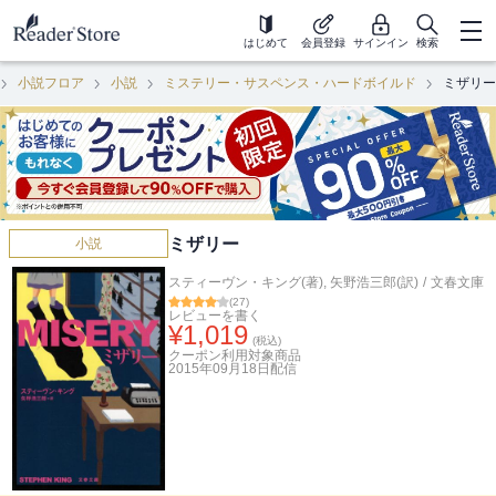
はじめて
会員登録
サインイン
検索
小説フロア
小説
ミステリー・サスペンス・ハードボイルド
ミザリー
ミザリー
小説
スティーヴン・キング(著)
,
矢野浩三郎(訳)
/
文春文庫
(
27
)
レビューを書く
¥
1,019
(税込)
クーポン利用対象商品
2015年09月18日
配信