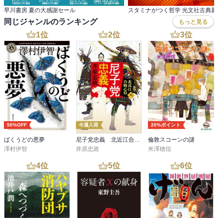
早川書房 夏の大感謝セール
同じジャンルのランキング
もっと見る
1
位
2
位
3
位
50%OFF
今週入荷
20%ポイント
ばくうどの悪夢
尼子党忠義 北近江合戦心得〈八〉
倫敦スコーンの謎
澤村伊智
井原忠政
米澤穂信
4
位
5
位
6
位