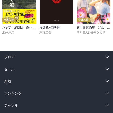
今週入荷
今週入荷
ハヤブサ消防団 森へつづく道
容疑者Xの献身
異世界居酒屋「げん」三杯目
池井戸潤
東野圭吾
蝉川夏哉
,
碓井ツカサ
フロア
総合
コミック
セール
ラノベ
小説
総合
コミック
新着
雑誌・グラビア
ビジネス・実用
ラノベ
小説
総合
コミック
ランキング
BL・TL
雑誌・グラビア
ビジネス・実用
ラノベ
小説
総合
コミック
ジャンル