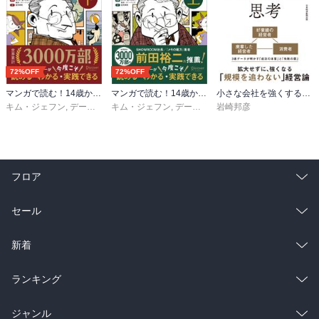
72%OFF
72%OFF
マンガで読む！14歳からのカーネギー「人を動かす」下
マンガで読む！14歳からのカーネギー「人を動かす」上
小さな会社を強くするマーケティング思考
キム・ジェフン
,
デール・カーネギー・東京・トレーニング
キム・ジェフン
,
デール・カーネギー・東京・トレーニング
岩崎邦彦
,
金光英実
フロア
総合
コミック
セール
ラノベ
小説
総合
コミック
新着
雑誌・グラビア
ビジネス・実用
ラノベ
小説
総合
コミック
ランキング
BL・TL
雑誌・グラビア
ビジネス・実用
ラノベ
小説
総合
コミック
ジャンル