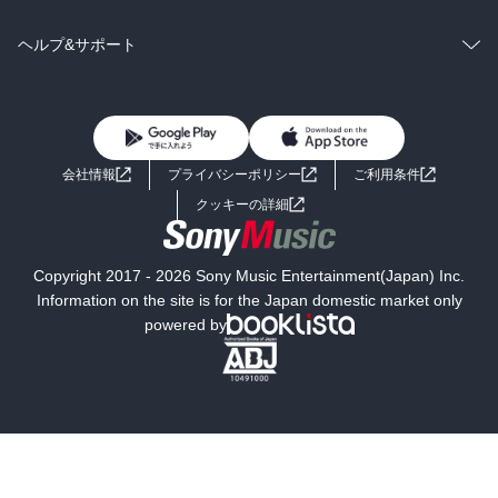
BL・TL
雑誌・グラビア
ビジネス・実用
ラノベ
小説
コミック
男性コミック
ヘルプ&サポート
BL・TL
雑誌・グラビア
ビジネス・実用
女性コミック
コミック誌
初めての方へ
ヘルプ
BL・TL
ライトノベル
男子向けラノベ
よくあるご質問
お問い合わせ
会社情報
プライバシーポリシー
ご利用条件
女子向けラノベ
小説
利用規約
クッキーの詳細
国内小説
海外小説
Copyright 2017 - 2026 Sony Music Entertainment(Japan) Inc.
ミステリー
SF
Information on the site is for the Japan domestic market only
powered by
歴史・時代小説
文学
雑誌
グラビア写真集
ボーイズラブ
ティーンズラブ