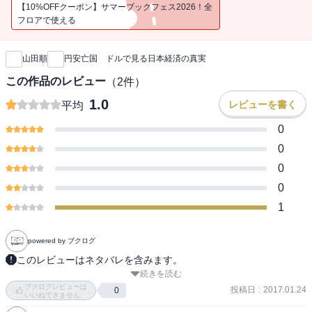
【10%OFFクーポン】サマーブックフェス2026！全
フロアで使える
新刊通知
山田順
円安亡国 ドルで見る日本経済の真実
この作品のレビュー
（
2
件）
1.0
レビューを書く
平均
0
0
0
0
1
powered by ブクログ
このレビューはネタバレを含みます。
続きを読む
２０１５年刊。◆日本はアベノミクスによる円安傾向が顕著だが、
ブクログレビューは
基軸通貨ドル高とセットでもある。この急激な円安傾向の日本の経
投稿日
:
2017.01.24
0
いいねできません
済を世界から見た場合、どう映るか。株価２万円台の回復を手放し