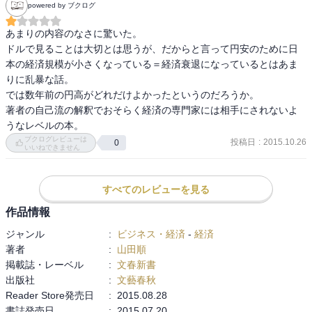
powered by ブクログ
で礼賛できるか。著者はドル頭で日本経済の実相を検討する意味を
解説し、著者なりの数値・資料分析で日本経済を診断。◆その帰結
あまりの内容のなさに驚いた。

は①ドル建てでの株価上昇も、円建てほどではない。②ドル建ての
ドルで見ることは大切とは思うが、だからと言って円安のために日
株価指数リターンはＴＯＰＩＸも日経平均もマイナス。③鉱工業指
本の経済規模が小さくなっている＝経済衰退になっているとはあま
数の上昇ないままの株価上昇はバブルの臭い。④土地等のストック
りに乱暴な話。

はドル建てでは当然下落。

では数年前の円高がどれだけよかったというのだろうか。

⑤アベノミクス開始前から経済回復の兆候有りだが、消費税増税で
著者の自己流の解釈でおそらく経済の専門家には相手にされないよ
ポシャる。⑥実質賃金の下落傾向に変わりなし、等々。◆ドル建て
うなレベルの本。　
分析の必要は納得だが、それ以外の経済統計と数値分析は判断の手
ブクログレビューは
投稿日
:
2015.10.26
0
に余る。なので、アベノミクス支持者は、論点のすり替えはせずに
いいねできません
本書への反論をしてほしいなぁ。◇円安は資源高を招来する以上、
円安メリットは国内産業には及ばず、輸出産業のみに妥当。ところ
すべてのレビューを見る
が、そんな中、トヨタは兎も角、家電メーカー・自動車メーカーで
も企業毎の濃淡が顕著なので、マクロ面からみて全体で良くなって
作品情報
いるのか？、とも。

ジャンル
:
ビジネス・経済
-
経済
◇かつ貿易赤字拡大⇒経常収支悪化だし。◇人口、特に生産人口の
著者
:
山田順
推移に依るＧＤＰ減も当然の帰結。◆なお、著者の言う、米ドル基
掲載誌・レーベル
:
文春新書
軸通貨の意味、日本の米国債購入による、貿易収支黒字分の米への
出版社
:
文藝春秋
還流の問題は、８０年代～今も変わらず。なぜ、国は米国債ではな
Reader Store発売日
:
2015.08.28
く金の蓄積を目指さないか判らん？？なぁ。◆沖縄返還関連の通貨
書誌発売日
:
2015.07.20