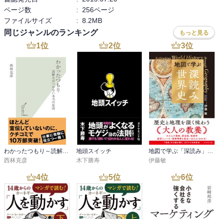
問題は新奇。◆資産フライトに対する出国税を著者は批判。が「タ
ページ数
:
256ページ
ックス・ヘイブン」の記述内容との比較から、この見解は是とし難
ファイルサイズ
:
8.2MB
い。なお、英シティがオフショア取引の窓口化＝中の該取引への関
同じジャンルのランキング
もっと見る
与大＝中が軸のＡＩＩＢに英参加
1
位
2
位
3
位
わかったつもり～読解力がつかない本当の原因～
地頭スイッチ
地図で学ぶ「深読み」世界史
西林克彦
木下勝寿
伊藤敏
4
位
5
位
6
位