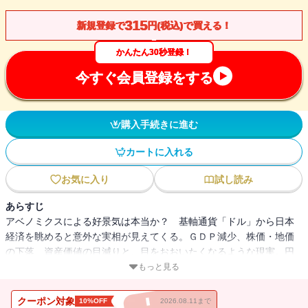
315
新規登録で
円(税込)で買える！
かんたん30秒登録！
今すぐ会員登録をする
購入手続きに進む
カートに入れる
お気に入り
試し読み
あらすじ
アベノミクスによる好景気は本当か？ 基軸通貨「ドル」から日本
経済を眺めると意外な実相が見えてくる。ＧＤＰ減少、株価・地価
の下落、資産価値の目減りと、目をおおいたくなるような現実。円
安が招く今後のシナリオを紹介しつつ、日本人の暮らしや資産の展
もっと見る
望を明快に説く。
クーポン対象
10%OFF
2026.08.11まで