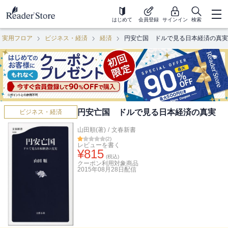
はじめて
会員登録
サインイン
検索
・実用フロア
ビジネス・経済
経済
円安亡国 ドルで見る日本経済の真実
円安亡国 ドルで見る日本経済の真実
ビジネス・経済
山田順(著)
/
文春新書
(
2
)
レビューを書く
¥
815
(税込)
クーポン利用対象商品
2015年08月28日
配信