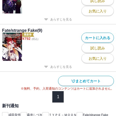
試し読み
お気に入り
あらすじを見る
Fate/strange Fake(9)
最新巻
カートに入れる
¥
792
(税込)
試し読み
お気に入り
あらすじを見る
まとめてカート
※無料、予約、入荷通知のコンテンツはカートに追加されません。
1
新刊通知
成田良悟
森井しづき
ＴＹＰＥ－ＭＯＯＮ
Fate/strange Fake