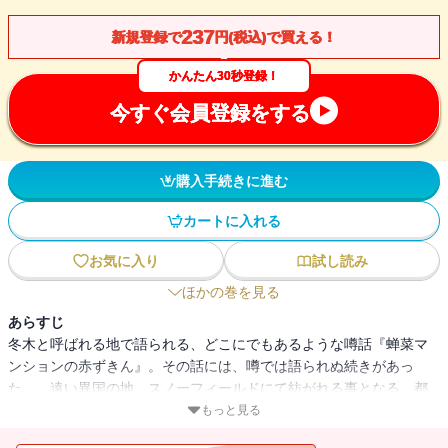
237
新規登録で
円(税込)で買える！
かんたん30秒登録！
今すぐ会員登録をする
購入手続きに進む
カートに入れる
お気に入り
試し読み
ほかの巻を見る
あらすじ
冬木と呼ばれる地で語られる、どこにでもあるような噂話『蝉菜マ
ンションの赤ずきん』。その話には、噂では語られぬ続きがあっ
た。 遠い異国の地、スノーフィールドにて紡がれる事となる、都
市伝説の後日談。 その怪談の主役、アヤカ・サジョウが巻き込ま
もっと見る
れたのは、生半な流言飛語などよりも遥かに荒唐無稽な――偽りだ