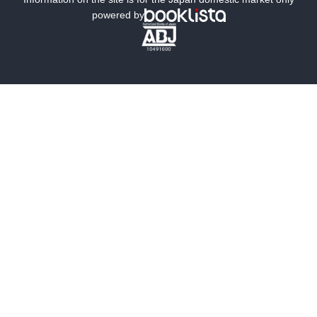
powered by
歴史・時代小説
文学
雑誌
グラビア写真集
ボーイズラブ
ティーンズラブ
人文・思想・歴史
社会・政治・法律
ビジネス・経済
サイエンス・テクノロジー
コンピュータ・情報
くらし・家庭
料理・酒
ファッション・美容・ダイエット
ホビー&カルチャー
スポーツ・アウトドア
地図・ガイド
エンターテイメント