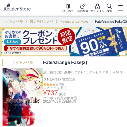
はじめて
会員登録
サインイン
検索
ライトノベル
男子向けラノベ
Fate/strange Fake
Fate/strange Fake(2)
Fate/strange Fake(2)
ライトノベル
成田良悟(著)
,
森井しづき(イラスト)
,
ＴＹＰＥ－ＭＯ
ＯＮ(原作)
/
電撃文庫
(
16
)
レビューを書く
¥
737
(税込)
クーポン利用対象商品
2015年08月29日
配信