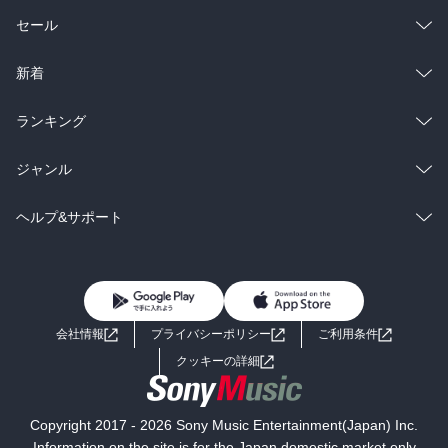
総合
コミック
セール
ラノベ
小説
総合
コミック
新着
雑誌・グラビア
ビジネス・実用
ラノベ
小説
総合
コミック
ランキング
BL・TL
雑誌・グラビア
ビジネス・実用
ラノベ
小説
総合
コミック
ジャンル
BL・TL
雑誌・グラビア
ビジネス・実用
ラノベ
小説
コミック
男性コミック
ヘルプ&サポート
BL・TL
雑誌・グラビア
ビジネス・実用
女性コミック
コミック誌
初めての方へ
ヘルプ
BL・TL
ライトノベル
男子向けラノベ
よくあるご質問
お問い合わせ
会社情報
プライバシーポリシー
ご利用条件
女子向けラノベ
小説
利用規約
クッキーの詳細
国内小説
海外小説
Copyright 2017 - 2026 Sony Music Entertainment(Japan) Inc.
ミステリー
SF
Information on the site is for the Japan domestic market only