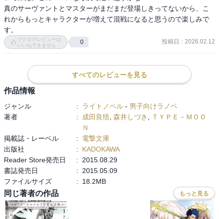
p.158

真のサーヴァントとマスターがまだまだ登場しきってないから、こ
「俺の奢りだ。その公務員連中の血の代わりに啜るといい」(中略)

れからもっとキャラクターが増えて混戦になると思うので楽しみで
「受付で無料支給してるコーヒーだろうがぁッ！」

す。
ブクログレビューは
投稿日
:
2026.02.12
0
p.170

いいねできません
「なるほど、我々に囲まれても余裕なわけだな……」

呟き漏らされた署長の言葉に、ハンザが背を向けたまま反応する。

すべてのレビューを見る
「どうかな？あんたらの宝具の効果は、死徒には効かないが俺には
効く。すべては相性の問題という奴だ。スペックですべてが決まる
作品情報
なら、聖杯戦争はバーサーカーの取り合いだろうよ」
ジャンル
:
ライトノベル
-
男子向けラノベ
著者
:
成田良悟
,
森井しづき
,
ＴＹＰＥ－ＭＯＯ
Ｎ
掲載誌・レーベル
:
電撃文庫
出版社
:
KADOKAWA
Reader Store発売日
:
2015.08.29
書誌発売日
:
2015.05.09
ファイルサイズ
:
18.2MB
同じ著者の作品
もっと見る