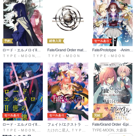
予約
続巻入荷
セールあり
ロード・エルメロイII世の冒険
Fate/Grand Order material
Fate/Prototype -Animation material-
ＴＹＰＥ－ＭＯＯＮ
,
三田誠
ＴＹＰＥ－ＭＯＯＮ
,
坂本みねぢ
ＴＹＰＥ－ＭＯＯＮ
セールあり
セールあり
完結
ロード・エルメロイII世の事件簿
フェイト/エクストラ ＣＣＣ ＦｏｘＴａｉｌ
Fate/Grand Order -Epic of Remnant- 亜種特異点Ⅳ 禁忌降臨庭園 セイレム 異端なるセイレム
ＴＹＰＥ－ＭＯＯＮ
,
三田誠
たけのこ星人
,
坂本みねぢ
,
ＴＹＰＥ－ＭＯＯＮ
TYPE-MOON
,
マーベラス
,
大森葵