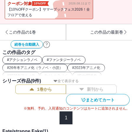
らけの聖杯戦争だった。 「問おう、汝が俺のマスターか」 半壊
クーポン対象
10%OFF
2026.08.11まで
したオペラハウスの中、『セイバー』と名乗る騎士風の英霊は、ア
【10%OFFクーポン】サマーブックフェス2026！全
ヤカにそう問いかけた。 偽りの聖杯戦争の仕掛け人たちですら与
フロアで使える
り知らぬ、謎のサーヴァントの参戦により、事態は混迷を極めてい
く。 そして、市内のカジノビルで賭博に興じるギルガメッシュ
この作品の1巻
この作品の最新巻
は、そのとき――。
続巻を自動購入
この作品のタグ
#
アクションラノベ
#
ファンタジーラノベ
#
26年冬アニメ化（ラノベ・小説）
#
2023年アニメ化
#
2026年アニメ化
#
バトルラノベ
#
Fate関連作
シリーズ作品(
9
件)
全て表示する
#
伝奇・オカルトラノベ
#
神話・伝承ラノベ
1巻から
新刊から
まとめてカート
※無料、予約、入荷通知のコンテンツはカートに追加されません。
1
Fate/strange Fake(1)