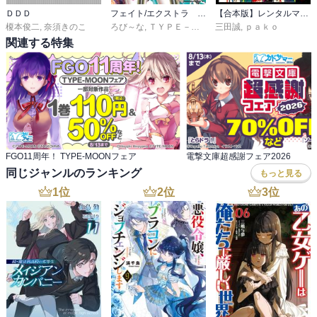
ＤＤＤ
フェイト/エクストラ ＣＣＣ
【合本版】レンタルマギカ
榎本俊二
,
奈須きのこ
ろび～な
,
ＴＹＰＥ－ＭＯＯＮ／マーベラス
三田誠
,
ｐａｋｏ
関連する特集
FGO11周年！ TYPE-MOONフェア
電撃文庫超感謝フェア2026
同じジャンルのランキング
もっと見る
1
位
2
位
3
位