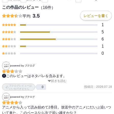
この作品のレビュー
（
16
件）
3.5
レビューを書く
平均
1
5
6
1
0
powered by ブクログ
このレビューはネタバレを含みます。
続きを読む
2巻に入って、少しずつアニメではカットされていた描写が入ってき
ブクログレビューは
た。

投稿日
:
2026.07.18
0
いいねできません
デュマさんとシャルル・ノディエとの回想や、ハンザさんの幼少期
powered by ブクログ
の異様さなど……。

そして、2巻は、彼女の登場で終わるんですね、成る程。

アニメから入って読み始めて2巻目。放送中のアニメにだいぶ追いつ
いて来た。このペースなら次で追い越すかな？
