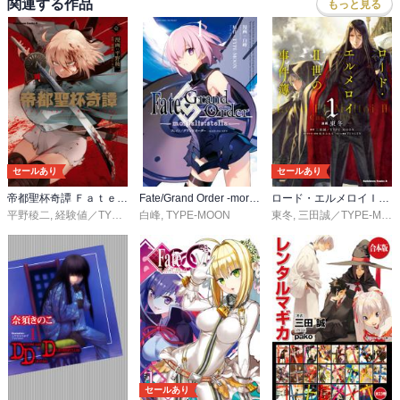
関連する作品
もっと見る
セールあり
セールあり
帝都聖杯奇譚 Ｆａｔｅ／ｔｙｐｅ Ｒｅｄｌｉｎｅ
Fate/Grand Order -mortalis:stella-
ロード・エルメロイＩＩ世の事件簿
平野稜二
,
経験値／TYPE-MOON
白峰
,
TYPE-MOON
東冬
,
三田誠／TYPE-MOON
セールあり