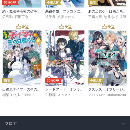
50%OFF
今週入荷
新着
続・魔法科高校の劣等生 メイジアン・カンパニー(11)
悪役令嬢、ブラコンにジョブチェンジします９【電子特典付き】
あの乙女ゲーは俺たちに厳しい世界です 6
佐島勤
,
石田可奈
浜千鳥
,
八美☆わん
三嶋与夢
,
悠井もげ
,
孟達
4
位
5
位
6
位
新着
30%OFF
今週入荷
出遅れテイマーのその日暮らし 16
ソードアート・オンライン29 ユナイタル・リングVIII
クズレス・オブリージュ６ 18禁ゲー世界のクズ悪役に転生してしまった俺は、原作知識の力でどうしてもモブ人生をつかみ取りたい【電子特別版】
棚架ユウ
,
Nardack
川原礫
,
ａｂｅｃ
アバタロー
,
kodamazon
フロア