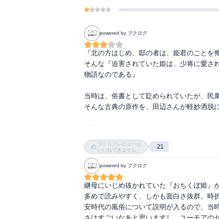
powered by ブクログ
『北の方はじめ、邸の者は、姫君のことを侮
そんな『迫害されていた姫は、少将に愛さ
物語なのである』

当時は、俗書として貶められていたが、民衆
そんな古典の原作を、田辺さんが軽妙洒脱に
解説は美内すずえさん

　『現代人がこれから古典を読むなら、田辺
ブクログレビューは
21
いいねできません
ドラマのようなこんな古典もいいなと思い
powered by ブクログ
継母にいじめ抜かれていた『おちくぼ姫』
多めで読みやすく、しかも面白さ抜群。時
安時代の風俗について説明が入るので、当
さはすごいなあと思いますし、ユーモアの