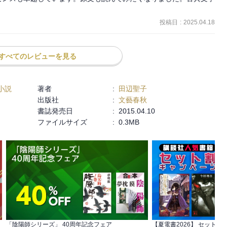
投稿日
:
2025.04.18
すべてのレビューを見る
小説
著者
:
田辺聖子
出版社
:
文藝春秋
書誌発売日
:
2015.04.10
ファイルサイズ
:
0.3MB
「陰陽師シリーズ」 40周年記念フェア
【夏電書2026】 セット割