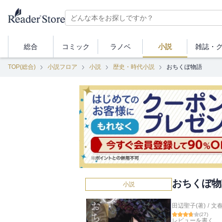
総合
コミック
ラノベ
小説
雑誌・
TOP(総合)
小説フロア
小説
歴史・時代小説
おちくぼ物語
おちくぼ物
小説
田辺聖子(著)
/
文
(
27
)
レビューを書く