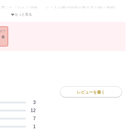
ら育った「おちくぼ姫」。ところが都で評判の貴公子が姫に求婚し
もっと見る
11まで
！全
レビューを書く
3
12
7
1