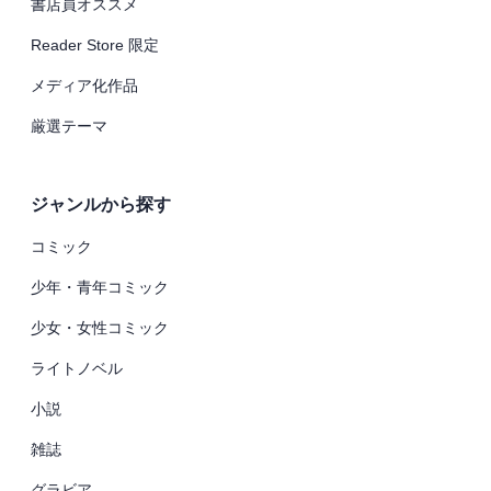
書店員オススメ
Reader Store 限定
メディア化作品
厳選テーマ
ジャンルから探す
コミック
少年・青年コミック
少女・女性コミック
ライトノベル
小説
雑誌
グラビア