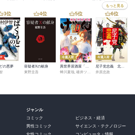
もっと見る
3
位
4
位
5
位
6
位
FF
今週入荷
今週入荷
どの悪夢
容疑者Xの献身
異世界居酒屋「げん」三杯目
尼子党忠義 北近江合戦心得〈八〉
智
東野圭吾
蝉川夏哉
,
碓井ツカサ
井原忠政
ジャンル
コミック
ビジネス・経済
男性コミック
サイエンス・テクノロジー
女性コミック
コンピュータ・情報