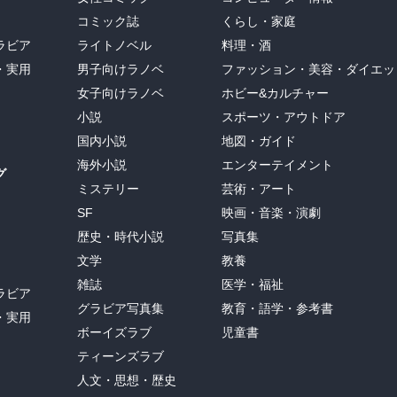
コミック誌
くらし・家庭
ラビア
ライトノベル
料理・酒
・実用
男子向けラノベ
ファッション・美容・ダイエッ
女子向けラノベ
ホビー&カルチャー
小説
スポーツ・アウトドア
国内小説
地図・ガイド
海外小説
エンターテイメント
グ
ミステリー
芸術・アート
SF
映画・音楽・演劇
歴史・時代小説
写真集
文学
教養
雑誌
医学・福祉
ラビア
グラビア写真集
教育・語学・参考書
・実用
ボーイズラブ
児童書
ティーンズラブ
人文・思想・歴史