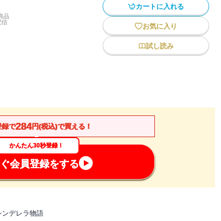
カートに入れる
商品
配信
お気に入り
試し読み
284
登録で
円(税込)で買える！
かんたん30秒登録！
ぐ会員登録をする
シンデレラ物語