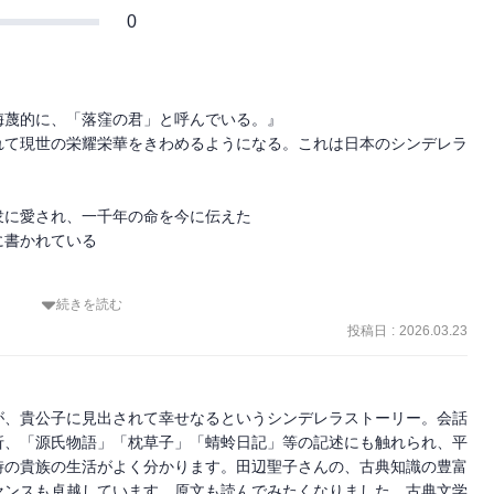
0
蔑的に、「落窪の君」と呼んでいる。』

れて現世の栄耀栄華をきわめるようになる。これは日本のシンデレラ
に愛され、一千年の命を今に伝えた

書かれている

続きを読む
さんの【おちくほ物語】から入ってほしい、と』

投稿日
:
2026.03.23
ながら読みました
が、貴公子に見出されて幸せなるというシンデレラストーリー。会話
折、「源氏物語」「枕草子」「蜻蛉日記」等の記述にも触れられ、平
時の貴族の生活がよく分かります。田辺聖子さんの、古典知識の豊富
センスも卓越しています。原文も読んでみたくなりました。古典文学