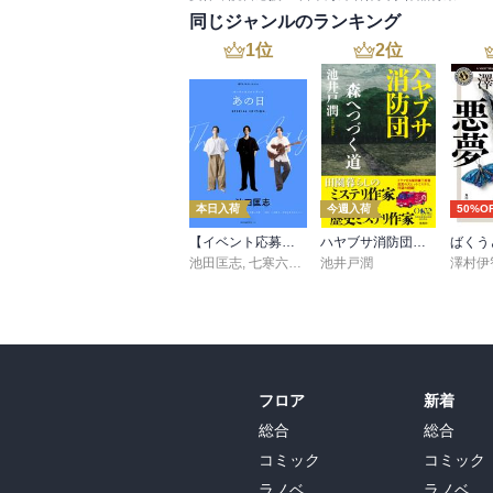
同じジャンルのランキング
1
位
2
位
本日入荷
今週入荷
50%O
【イベント応募シリアルコード付】池田匡志出演・オーディオフォトブック「あの日」SPECIAL EDITION（音声／動画付）
ハヤブサ消防団 森へつづく道
ばくう
池田匡志
,
七寒六温
,
konoko58
池井戸潤
,
村崎キコ
澤村伊
フロア
新着
総合
総合
コミック
コミック
ラノベ
ラノベ