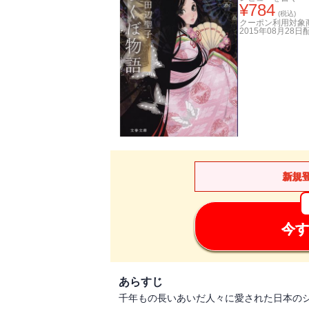
¥
784
(税込)
クーポン利用対象
2015年08月28日
新規
今す
あらすじ
千年もの長いあいだ人々に愛された日本の