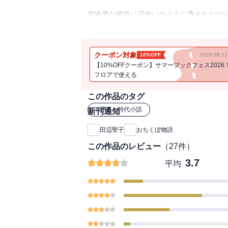
意地悪な継母に召使いのように蔑まれなが
て・・・王朝版シンデレラ物語。
クーポン対象
10%OFF
2026.08.
【10%OFFクーポン】サマーブックフェス2026
フロアで使える
この作品のタグ
#
歴史・時代小説
新刊通知
田辺聖子
おちくぼ物語
この作品のレビュー
（
27
件）
3.7
平均