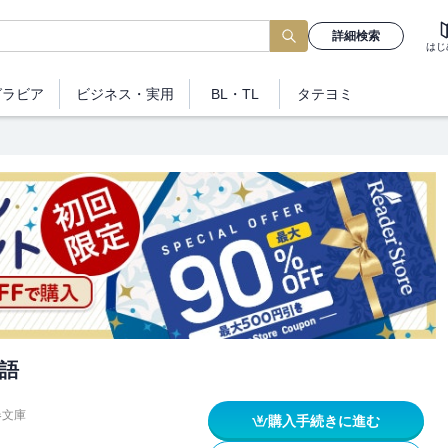
詳細検索
はじ
グラビア
ビジネス
・実用
BL・TL
タテヨミ
語
春文庫
購入手続きに進む