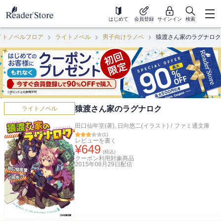
はじめて
会員登録
サインイン
検索
イトノベルフロア
ライトノベル
男子向けラノベ
猿渡さん家のラグナロク
猿渡さん家のラグナロク
ライトノベル
田口仙年堂(著)
,
日向悠二(イラスト)
/
ファミ通文庫
(
1
)
レビューを書く
¥
649
(税込)
クーポン利用対象商品
2015年08月29日
配信