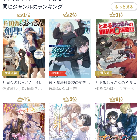
同じジャンルのランキング
もっと見る
1
位
2
位
3
位
今週入荷
50%OFF
今週入荷
片田舎のおっさん、剣聖になる 11 ～ただの田舎の剣術師範だったのに、大成した弟子たちが俺を放ってくれない件～
続・魔法科高校の劣等生 メイジアン・カンパニー(11)
とあるおっさんのＶＲＭＭＯ活動記34
佐賀崎しげる
,
鍋島テツヒロ
佐島勤
,
石田可奈
椎名ほわほわ
,
ヤマーダ
4
位
5
位
6
位