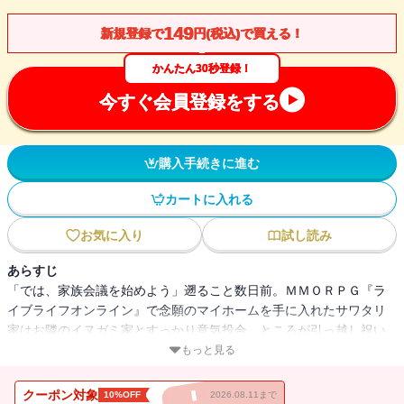
149
新規登録で
円(税込)で買える！
かんたん30秒登録！
今すぐ会員登録をする
購入手続きに進む
カートに入れる
お気に入り
試し読み
あらすじ
「では、家族会議を始めよう」遡ること数日前。ＭＭＯＲＰＧ『ラ
イブライフオンライン』で念願のマイホームを手に入れたサワタリ
家はお隣のイヌガミ家とすっかり意気投合。ところが引っ越し祝い
の狩りでレアアイテムを巡り大喧嘩！ 口論の末ＰｖＰトーナメン
もっと見る
トで決着を付けることに!! さらに、対お隣さん用装備の製作に励む
サワタリ家を予期せぬトラブルが襲う――!? 『吉永さん家のガーゴ
クーポン対象
10%OFF
2026.08.11まで