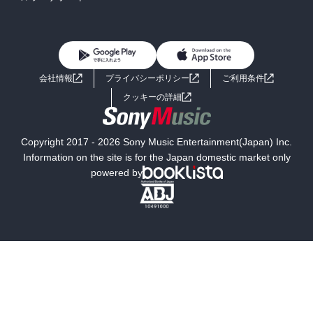
BL・TL
雑誌・グラビア
ビジネス・実用
女性コミック
コミック誌
初めての方へ
ヘルプ
BL・TL
ライトノベル
男子向けラノベ
よくあるご質問
お問い合わせ
会社情報
プライバシーポリシー
ご利用条件
女子向けラノベ
小説
利用規約
クッキーの詳細
国内小説
海外小説
Copyright 2017 - 2026 Sony Music Entertainment(Japan) Inc.
ミステリー
SF
Information on the site is for the Japan domestic market only
powered by
歴史・時代小説
文学
雑誌
グラビア写真集
ボーイズラブ
ティーンズラブ
人文・思想・歴史
社会・政治・法律