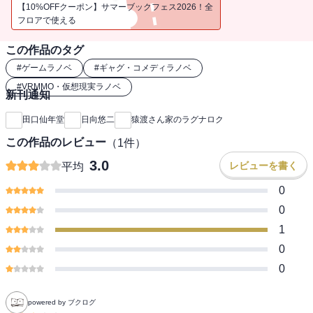
イル』コンビが贈る、ＶＲファンタジー・コメディ堂々開幕!!
【10%OFFクーポン】サマーブックフェス2026！全
フロアで使える
この作品のタグ
#
ゲームラノベ
#
ギャグ・コメディラノベ
#
VRMMO・仮想現実ラノベ
新刊通知
田口仙年堂
日向悠二
猿渡さん家のラグナロク
この作品のレビュー
（
1
件）
3.0
レビューを書く
平均
0
0
1
0
0
powered by ブクログ