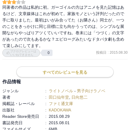
同著者の作品は私的に初。ガーゴイルの方はアニメを見た記憶はあ
るけど、文章媒体はこれが初めて。家族モノという評判だったので
手に取りました。最初はいがみ合ってた（お隣さん）同士が、一つ
のことをきっかけに同じ目標に立ち向かうってのは、シンプルな展
開ながらやっぱりアツくていいですね。巻末には「つづく」の文字
があったので次もあるかな？エピローグみたいなドタバタ劇も含め
て楽しみにしてます。
ブクログレビューは
投稿日
:
2015.08.30
0
いいねできません
すべてのレビューを見る
作品情報
ジャンル
:
ライトノベル
-
男子向けラノベ
著者
:
田口仙年堂
,
日向悠二
掲載誌・レーベル
:
ファミ通文庫
出版社
:
KADOKAWA
Reader Store発売日
:
2015.08.29
書誌発売日
:
2015.08.01
ファイルサイズ
:
6MB