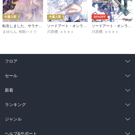
今週入荷
今週入荷
30%OFF
転生しました、サラナ・キンジェです。ごきげんよう。５ ～婚約破棄されたので田舎で気ままに暮らしたいと思います～【電子書店共通特典SS付】
ソードアート・オンライン マテリアル１ シュガーリィ・デイズ
ソードアート・オンライン29 ユナイタル・リングVIII
まゆらん
,
匈歌ハトリ
川原礫
,
ａｂｅｃ
川原礫
,
ａｂｅｃ
フロア
総合
コミック
セール
ラノベ
小説
総合
コミック
新着
雑誌・グラビア
ビジネス・実用
ラノベ
小説
総合
コミック
ランキング
BL・TL
雑誌・グラビア
ビジネス・実用
ラノベ
小説
総合
コミック
ジャンル
BL・TL
雑誌・グラビア
ビジネス・実用
ラノベ
小説
コミック
男性コミック
ヘルプ&サポート