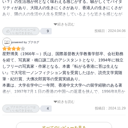
い？）の生活感が何となく味わえる感じがする。騒がしくてバイタ
リティがあり、大陸人の生きにくさがあり、香港人の生きにくさが
あり、隣の人の生活や人生を見聞きしているような近さを感じなが
ら読んだ。

続きを読む
そして、返還前後の香港の空気感を確認できたのもよかった。中国
ブクログレビューは
投稿日
:
2024.04.06
9
に返還されることによる楽観論も悲観論も右往左往していたあの
いいねできません
頃。25年くらいがたって、いまの香港のことを思えば悲観論が勝っ
powered by ブクログ
てしまったような気がする。ただ、それでもきょうも香港は生きて
転がり続けているはず。

星野博美（1966年～）氏は、国際基督教大学教養学部卒、会社勤務
この本に出てきた著者の友人・知人の人たち、いまはどうしている
を経て、写真家・橋口譲二氏のアシスタントとなり、1994年に独立
んだろう。特に子俊とか肖連といった若い人たちのその後を知りた
しフリーの写真家・作家となる。本書『転がる香港に苔は生えな
い。
い』で大宅壮一ノンフィクション賞を受賞したほか、読売文学賞随
筆・紀行賞、大佛次郎賞等の受賞実績あり。

本書は、大学在学中に一年間、香港中文大学への留学経験のある著
者が、1997年7月１日の香港の中国への返還を挟んで、1996年8月か
ら1998年10月まで約2年間香港に住み、そこに暮らす人々を描いた
続きを読む
ノンフィクションである。2000年出版、2006年文庫化。

ブクログレビューは
投稿日
:
2024.11.29
4
私はノンフィクション物を好んで読み、しばしば新古書店で過去の
いいねできません
各種ノンフィクション賞受賞作品を物色するのだが、本書もそうし
て入手した一冊である。

すべてのレビューを見る