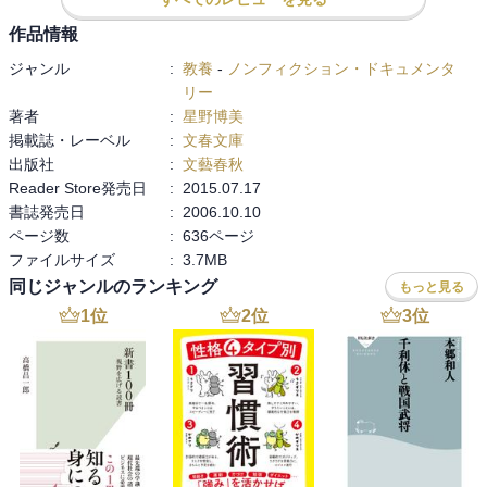
私はこれまで香港を二度訪れたことがあり、その1回目は、中国への
返還から十年以上経った2010年で、当時は、返還時の中国側の約束
作品情報
である「50年に亘る一国二制度による高度な自治」が維持されてい
ジャンル
:
教養
-
ノンフィクション・ドキュメンタ
たはずである。その後、2014年には、次期香港特別行政区行政長官
リー
選挙に関する中国政府の決定に端を発した「雨傘運動」が、更に、
著者
:
星野博美
2019～20年には、逃亡犯条例改正案をきっかけにした民主化デモが
掲載誌・レーベル
:
文春文庫
起こったが、私はその間、香港に関するTVや新聞の報道を、高い関
出版社
:
文藝春秋
心を持って見ていたし、それらに関係する『香港デモ戦記』（小川
Reader Store発売日
:
2015.07.17
善照著）などの本も読んできた。しかし、現在の香港の状況を見る
書誌発売日
:
2006.10.10
と、50年間約束されていたはずの自治は、事実上剥奪されてしまっ
ページ数
:
636ページ
たと言え、世界の関心は、既に香港から台湾に移ってしまってい
ファイルサイズ
:
3.7MB
る。

同じジャンルのランキング
もっと見る
他方、本書の舞台は、上記の通り1997年の中国返還前後の香港であ
る。当時、典型的な香港の街中のアパートに住み、毎日街の食堂に
1
位
2
位
3
位
通い、多数の普通の香港人と付き合う著者が見た香港は、大半が他
の土地から流れてきた人々の集まった、混沌とし、常に摩擦を生じ
させながらも、未曽有の活力を持ち、多様性を受け入れる場所だっ
た。その香港を、著者は「好むと好まざるにかかわらず、まるで崖
から転げ落ちる石のように、彼らは転がり続けてきた。」と書いて
いる。対して、我々日本人を、「千代に八千代にさざれ石の巌とな
りて苔のむすまで変わらない安定を望む人々」とも書いている。
