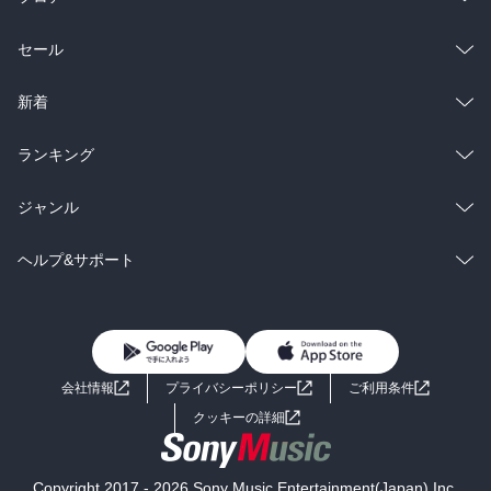
総合
コミック
セール
ラノベ
小説
総合
コミック
新着
雑誌・グラビア
ビジネス・実用
ラノベ
小説
総合
コミック
ランキング
BL・TL
雑誌・グラビア
ビジネス・実用
ラノベ
小説
総合
コミック
ジャンル
BL・TL
雑誌・グラビア
ビジネス・実用
ラノベ
小説
コミック
男性コミック
ヘルプ&サポート
BL・TL
雑誌・グラビア
ビジネス・実用
女性コミック
コミック誌
初めての方へ
ヘルプ
BL・TL
ライトノベル
男子向けラノベ
よくあるご質問
お問い合わせ
会社情報
プライバシーポリシー
ご利用条件
女子向けラノベ
小説
利用規約
クッキーの詳細
国内小説
海外小説
Copyright 2017 - 2026 Sony Music Entertainment(Japan) Inc.