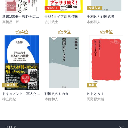
本書は、本当の香港（人）を知るために、類書の少ない優れた一冊
70%OFF
今週入荷
であることは疑う余地はないだろう。しかし、それから20余年が過
新書100冊～視野を広げる読書～
性格4タイプ別 習慣術
千利休と戦国武将
ぎた現在、その香港（人）とは、今はなき過去のものなのか、それ
高橋昌一郎
古川武士
本郷和人
とも、今も変わらず存在し続けているものなのかはわからない。

後者であって欲しいと願うばかりだが、それを知るためにも、著者
4
位
5
位
6
位
による続編的作品が読んでみたいものである。

（2024年11月了）
今週入荷
新着
ドキュメント 軍人たちの戦後 ～証言・資料で辿る生還者の数奇な運命～（小学館新書）
戦国史のミカタ
ヒトとＡＩ
神立尚紀
本郷和人
岡野原大輔
フロア