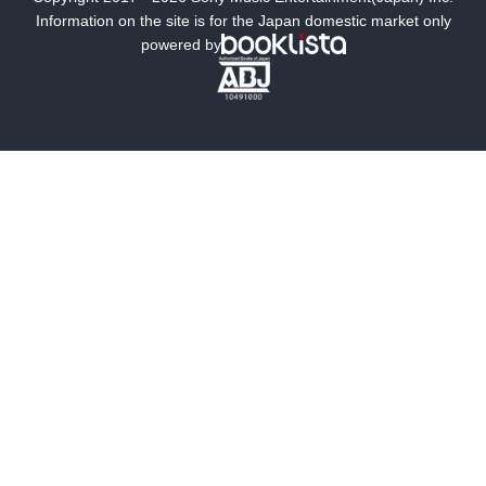
ミステリー
SF
Information on the site is for the Japan domestic market only
powered by
歴史・時代小説
文学
雑誌
グラビア写真集
ボーイズラブ
ティーンズラブ
人文・思想・歴史
社会・政治・法律
ビジネス・経済
サイエンス・テクノロジー
コンピュータ・情報
くらし・家庭
料理・酒
ファッション・美容・ダイエット
ホビー&カルチャー
スポーツ・アウトドア
地図・ガイド
エンターテイメント