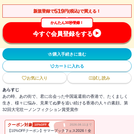
519
新規登録で
円(税込)で買える！
かんたん30秒登録！
今すぐ会員登録をする
購入手続きに進む
カートに入れる
お気に入り
試し読み
あらすじ
あの時、あの街で、君に出会った中国返還前の香港で、たくましく
生き、様々に悩み、見果てぬ夢を追い続ける香港の人々の素顔。第
32回大宅壮一ノンフィクション賞受賞作
クーポン対象
10%OFF
2026.08.11まで
【10%OFFクーポン】サマーブックフェス2026！全