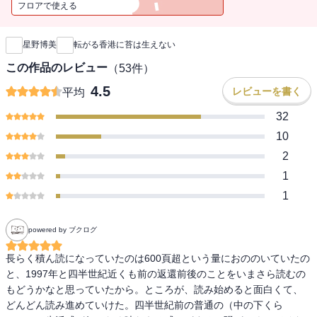
フロアで使える
新刊通知
星野博美
転がる香港に苔は生えない
この作品のレビュー
（
53
件）
4.5
レビューを書く
平均
32
10
2
1
1
powered by ブクログ
長らく積ん読になっていたのは600頁超という量におののいていたの
と、1997年と四半世紀近くも前の返還前後のことをいまさら読むの
もどうかなと思っていたから。ところが、読み始めると面白くて、
どんどん読み進めていけた。四半世紀前の普通の（中の下くら