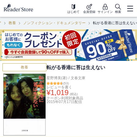
はじめて
会員登録
サインイン
検索
ア
教養
ノンフィクション・ドキュメンタリー
転がる香港に苔は生えない
転がる香港に苔は生えない
教養
星野博美(著)
/
文春文庫
(
53
)
レビューを書く
¥
1,019
(税込)
クーポン利用対象商品
2015年07月17日
配信