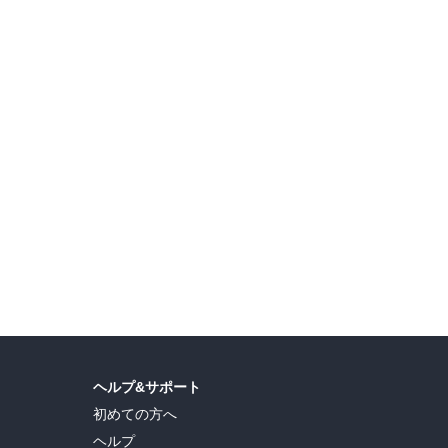
ェア！
【夏電書2026】極上の謎解きを…… 講談社 真夏のミステリーフェア
カド
ヘルプ&サポート
初めての方へ
ヘルプ