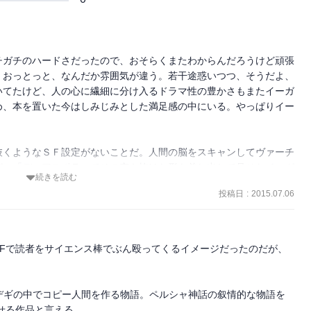
チガチのハードさだったので、おそらくまたわからんだろうけど頑張
、おっとっと、なんだか雰囲気が違う。若干途惑いつつ、そうだよ、
いてたけど、人の心に繊細に分け入るドラマ性の豊かさもまたイーガ
め、本を置いた今はしみじみとした満足感の中にいる。やっぱりイー
抜くようなＳＦ設定がないことだ。人間の脳をスキャンしてヴァーチ
が、「ディアスポラ」でその突き抜けた形を差し出して見せたイーガ
続きを読む
り近い（のかな？）段階のテクノロジーを設定している。まあ、だか
投稿日
:
2015.07.06
なことはまったくないわけだけど、読み出していきなりガーンと遠く
ラ」や「白熱光」とは別タイプの作品だ。

治情勢が重要な背景となっている。えーっとこの頃のイランってどう
Fで読者をサイエンス棒でぶん殴ってくるイメージだったのだが、
てから再開。そういう知識が絶対必要というのではないが、少し知
ンデギの中でコピー人間を作る物語。ペルシャ神話の叙情的な物語を
生きられないとわかった主人公（の一人）マーティンが、幼い息子の
せる作品と言える。
