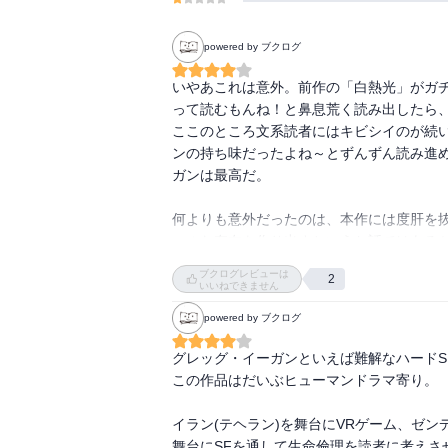
powered by ブクログ
いやあこれは意外。前作の「白熱光」がガ
って読むもんね！と鼻息荒く読み出したら
ここのところ文系読者にはキビシイのが続
ンの持ち味だったよね～とずんずん読み進
ガンは最高だ。

何よりも意外だったのは、本作には度肝を
ャルな存在を作り出すというお話ではある
ンが、ここではその遙か手前、現実にかな
ブクログレビューは
2
らといってわかりやすいかというと、そん
いいねできません
へ連れ去られていく気分になる「ディアスポ
powered by ブクログ
また、舞台がイランで、第一部ではその政
グレッグ・イーガンといえば難解なハードS
なってたんだっけ？ 途中で本を置いて調べ
この作品はだいぶヒューマンドラマ寄り。

ってた方が読みやすいと思う。

イラン(テヘラン)を舞台にVRゲーム、ゼ
不幸な形で妻を亡くし、自分も病気で長く
舞台にSFを通して生命倫理を読者に考えさ