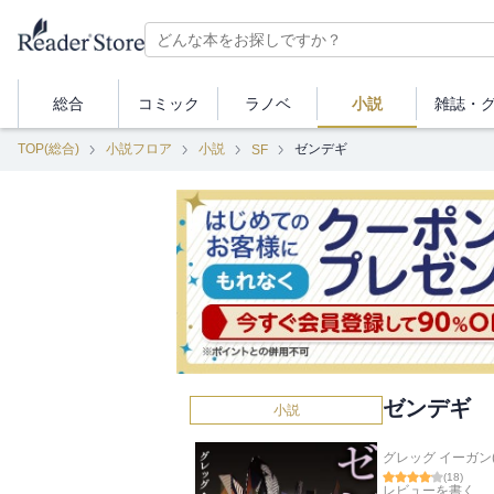
総合
コミック
ラノベ
小説
雑誌・
TOP(総合)
小説フロア
小説
ゼンデギ
SF
ゼンデギ
小説
グレッグ イーガン(
(
18
)
レビューを書く