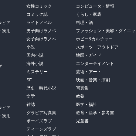
女性コミック
コンピュータ・情報
コミック誌
くらし・家庭
ラビア
ライトノベル
料理・酒
・実用
男子向けラノベ
ファッション・美容・ダイエッ
女子向けラノベ
ホビー&カルチャー
小説
スポーツ・アウトドア
国内小説
地図・ガイド
海外小説
エンターテイメント
グ
ミステリー
芸術・アート
SF
映画・音楽・演劇
歴史・時代小説
写真集
文学
教養
雑誌
医学・福祉
ラビア
グラビア写真集
教育・語学・参考書
・実用
ボーイズラブ
児童書
ティーンズラブ