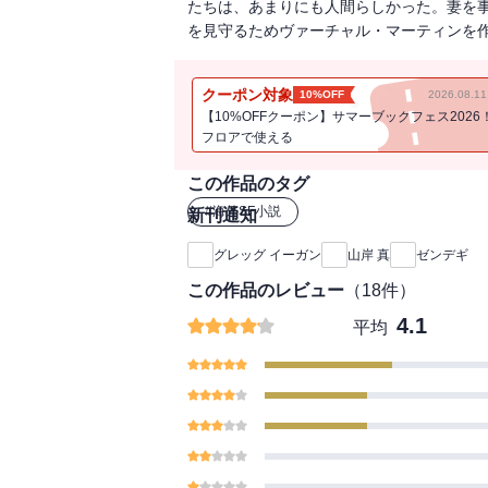
たちは、あまりにも人間らしかった。妻を
を見守るためヴァーチャル・マーティンを
クーポン対象
10%OFF
2026.08.
【10%OFFクーポン】サマーブックフェス2026
フロアで使える
この作品のタグ
#
海外SF小説
新刊通知
グレッグ イーガン
山岸 真
ゼンデギ
この作品のレビュー
（
18
件）
4.1
平均