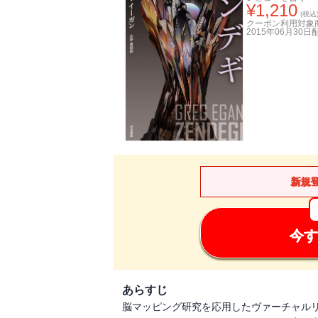
¥
1,210
(税込
クーポン利用対象
2015年06月30日
新規
今す
あらすじ
脳マッピング研究を応用したヴァーチャル