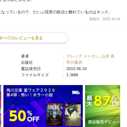
やりたいと願う。その切実な思いに泣けてくる。（もちろんこれはイ
も思弁的で、いたずらにセンチメンタルなものではなく、その抑制に
になっているので、だいぶ現実の政治と離れているのはネック。
いを託そうとしたマーティンだが、やはり最終的に人の心を救うの
投稿日
:
2025.10.26
なのだ。

ても考察されているが、本作ではそこにはあまり深入りしていない。
すべてのレビューを見る
可欠なものであるという考えが示されていて、これには説得力があ
著者
:
グレッグ イーガン
,
山岸 真
。父が政治犯として処刑され、アメリカへ亡命。その後イランへ戻
出版社
:
早川書房
の現場にいる。テクノロジーによって祖国に貢献したいと強く願いな
書誌発売日
:
2015.06.24
トを読んでいると、技術開発というものが実に生臭いもので、いった
ファイルサイズ
:
1.3MB
くことなど不可能なのではないかという気持ちになる。

ジーの否定的な面を描いているのではなくて（もちろん）、第一部の
の人を救うのもまたテクノロジーだ。人間の幸福と技術的進歩の関係
でいくものではない。このクールで複眼的な見方が著者の大きな魅力
ティンが、持っていけないレコードをデジタル化するというエピソー