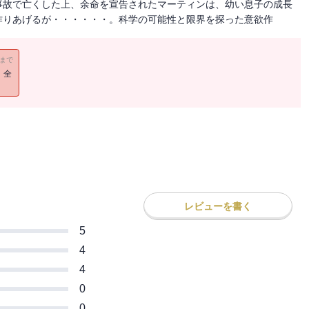
事故で亡くした上、余命を宣告されたマーティンは、幼い息子の成長
作りあげるが・・・・・・。科学の可能性と限界を探った意欲作
11まで
！全
レビューを書く
5
4
4
0
0