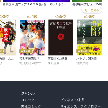
にもいろいろありそうで、読み返すのが楽しみだ。
角川文庫 夏フェア２０２６ 第4弾：怖い！ホラー小説
長谷敏司デビュー25周年フ
もっと見る
3
位
4
位
5
位
6
位
荷
今週入荷
今週入荷
尼子党忠義 北近江合戦心得〈八〉
異世界居酒屋「げん」三杯目
容疑者Xの献身
ハヤブサ消防団 森へつづく道
政
蝉川夏哉
,
碓井ツカサ
東野圭吾
池井戸潤
ジャンル
コミック
ビジネス・経済
男性コミック
サイエンス・テクノロジー