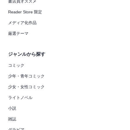
書店員オススメ
Reader Store 限定
メディア化作品
厳選テーマ
ジャンルから探す
コミック
少年・青年コミック
少女・女性コミック
ライトノベル
小説
雑誌
グラビア