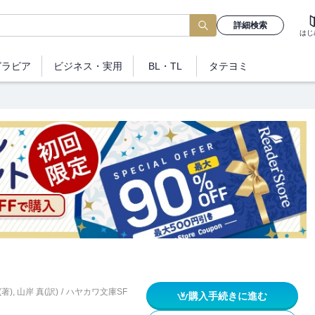
詳細検索
はじ
グラビア
ビジネス
・実用
BL・TL
タテヨミ
著)
,
山岸 真(訳)
/
ハヤカワ文庫SF
購入手続きに進む