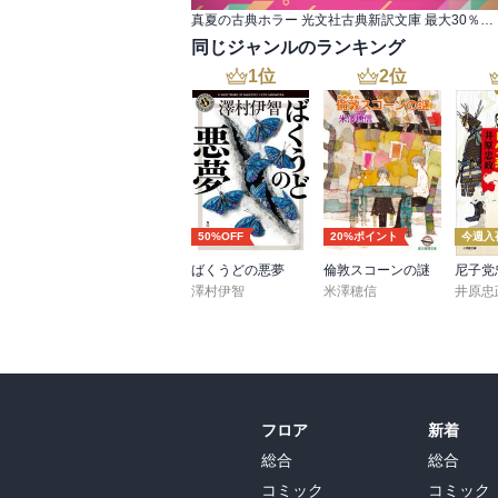
ドから始まる。これが伏線だったのね。他
真夏の古典ホラー 光文社古典新訳文庫 最大30％OFF
同じジャンルのランキング
1
位
2
位
50%OFF
20%ポイント
今週入
ばくうどの悪夢
倫敦スコーンの謎
澤村伊智
米澤穂信
井原忠
フロア
新着
総合
総合
コミック
コミック