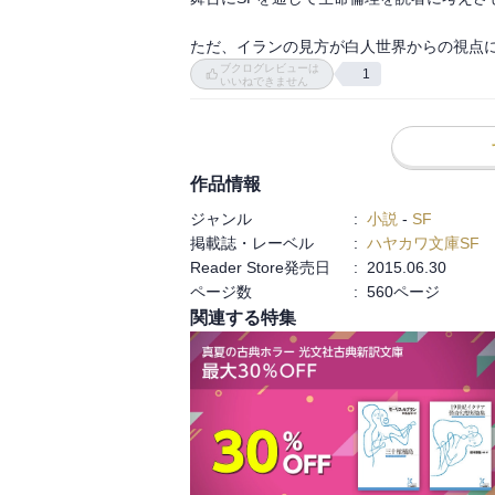
行く末を案じ、なんとかその助けとなって
ーガンなのだからして、その愛情の捉え方
ただ、イランの見方が白人世界からの視点
ぐっとくる。）最新テクノロジーにその願
ブクログレビューは
1
いいねできません
は、現実の時間を共にし、記憶を共有する人
ヴァーチャルな存在が持つ「意識」につい
ただ、「記憶」というものが「意識」に不
作品情報
る。

ジャンル
:
小説
-
SF
もう一人の主人公はイラン人の女性科学者
掲載誌・レーベル
:
ハヤカワ文庫SF
り、ヴァーチャルゲーム「ゼンデギ」開発
Reader Store発売日
:
2015.06.30
がら、現実は思うに任せない。彼女のパー
ページ数
:
560ページ
ん走り出した技術を「ほどほど」でとどめ置
関連する特集
とは言っても、イーガンは単純にテクノロ
民主化を求めるイランのデモの渦中、多く
は、複雑に絡まり合っていて、そう一筋縄
だと思う。

物語は、記者としてイランに赴任するマー