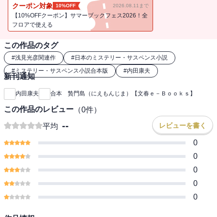
と向かった。そこで接触してきた男は、風光明媚なこの地で起きた
クーポン対象
10%OFF
2026.08.11まで
連続失踪事件の究明を浅見に託し、姿を消した――。
【10%OFFクーポン】サマーブックフェス2026！全
大人気の浅見光彦シリーズの名作が合本となって登場！
フロアで使える
この作品のタグ
#
浅見光彦関連作
#
日本のミステリー・サスペンス小説
#
ミステリー・サスペンス小説合本版
#
内田康夫
新刊通知
内田康夫
合本 贄門島（にえもんじま）【文春ｅ－Ｂｏｏｋｓ】
この作品のレビュー
（
0
件）
--
レビューを書く
平均
0
0
0
0
0