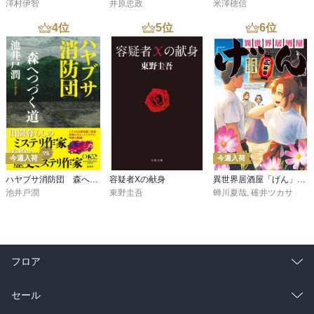
澤村伊智
井原忠政
米澤穂信
4
位
5
位
6
位
今週入荷
今週入荷
ハヤブサ消防団 森へつづく道
容疑者Xの献身
異世界居酒屋「げん」三杯目
池井戸潤
東野圭吾
蝉川夏哉
,
碓井ツカサ
フロア
総合
コミック
セール