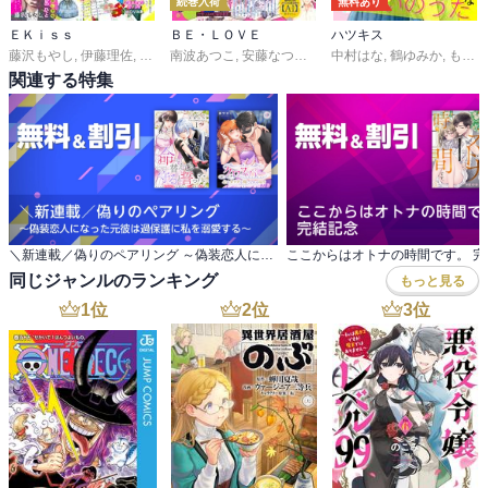
続巻入荷
無料あり
ＥＫｉｓｓ
ＢＥ・ＬＯＶＥ
ハツキス
藤沢もやし
,
伊藤理佐
,
柴なつみ
南波あつこ
,
二ノ宮知子
,
安藤なつみ
,
藤あさひ
,
末次由紀
,
井上霞
中村はな
,
,
上田美和
ばったん
,
鶴ゆみか
,
,
佐久間結
有賀リエ
,
もり可南子
関連する特集
＼新連載／偽りのペアリング ～偽装恋人になった元彼は過保護に私を溺愛する～
ここからはオトナの時間です。 完
同じジャンルのランキング
もっと見る
1
位
2
位
3
位