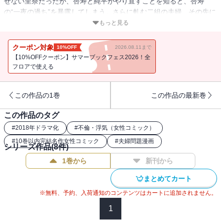
せない里奈だったが、杏寿と純平がやり直すことを知ると、杏寿
の“一夜の過ち”を暴露してしまう。さらに軋む二組の夫婦、その先に
あるのは……。
もっと見る
クーポン対象
10%OFF
2026.08.11まで
【10%OFFクーポン】サマーブックフェス2026！全
フロアで使える
この作品の1巻
この作品の最新巻
この作品のタグ
#
2018年ドラマ化
#
不倫・浮気（女性コミック）
#
10巻以内完結名作女性コミック
#
夫婦問題漫画
シリーズ作品(
8
件)
1巻から
新刊から
まとめてカート
※無料、予約、入荷通知のコンテンツはカートに追加されません。
1