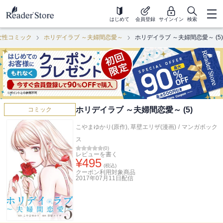
はじめて
会員登録
サインイン
検索
女性コミック
ホリデイラブ ～夫婦間恋愛～
ホリデイラブ ～夫婦間恋愛～ (5)
ホリデイラブ ～夫婦間恋愛～ (5)
コミック
こやまゆかり(原作)
,
草壁エリザ(漫画)
/
マンガボック
ス
(
0
)
レビューを書く
¥
495
(税込)
クーポン利用対象商品
2017年07月11日
配信