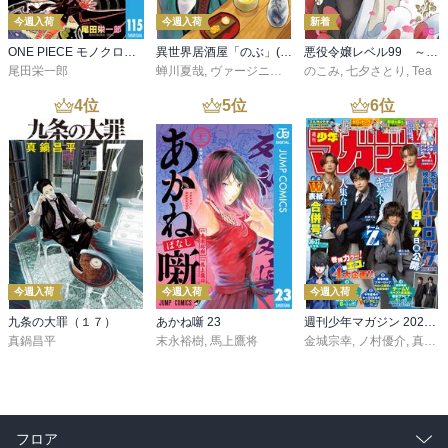
今週入荷
今週入荷
新着
ONE PIECE モノクロ版 115
異世界居酒屋「のぶ」(22)
悪役令嬢レベル99 ～私は裏ボスですが魔王ではありません～ その６
尾田栄一郎
蝉川夏哉
,
ヴァージニア二等兵
のこみ
,
転
,
七夕さとり
,
Tea
4
位
5
位
6
位
今週入荷
今週入荷
今週入荷
九条の大罪（１７）
あかね噺 23
週刊少年マガジン 2026年36・37号[2026年8月5日発売]
真鍋昌平
末永裕樹
,
馬上鷹将
金城宗幸
,
ノ村優介
,
真島ヒロ
フロア