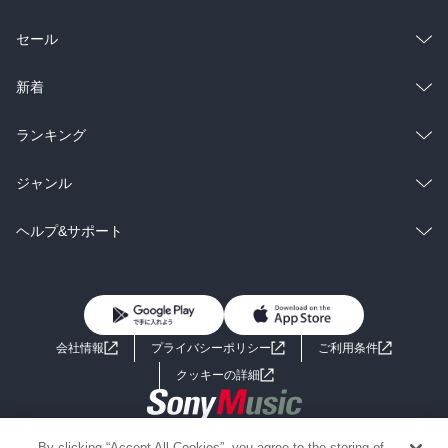
総合
コミック
セール
ラノベ
小説
総合
コミック
新着
雑誌・グラビア
ビジネス・実用
ラノベ
小説
総合
コミック
ランキング
BL・TL
雑誌・グラビア
ビジネス・実用
ラノベ
小説
総合
コミック
ジャンル
BL・TL
雑誌・グラビア
ビジネス・実用
ラノベ
小説
コミック
男性コミック
ヘルプ&サポート
BL・TL
雑誌・グラビア
ビジネス・実用
女性コミック
コミック誌
初めての方へ
ヘルプ
BL・TL
ライトノベル
男子向けラノベ
よくあるご質問
お問い合わせ
会社情報
プライバシーポリシー
ご利用条件
女子向けラノベ
小説
利用規約
クッキーの詳細
国内小説
海外小説
Copyright 2017 - 2026 Sony Music Entertainment(Japan) Inc.
By clicking “Accept All Cookies”, you agree to the storing of