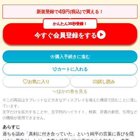
49
新規登録で
円(税込)で買える！
かんたん30秒登録！
今すぐ会員登録をする
購入手続きに進む
カートに入れる
お気に入り
試し読み
ほかの巻を見る
※この商品はタブレットなど大きなディスプレイを備えた機器で読むことに適し
ています。
文字だけを拡大することや、文字列のハイライト、検索、辞書の参照、引用など
の機能が使用できません。
あらすじ
過ちを認め「真剣に付き合っていた」という純平の言葉に喜びを隠