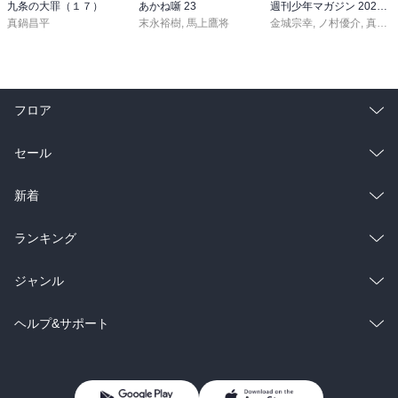
九条の大罪（１７）
あかね噺 23
週刊少年マガジン 2026年36・37号[2026年8月5日発売]
真鍋昌平
末永裕樹
,
馬上鷹将
金城宗幸
,
ノ村優介
,
真島ヒロ
フロア
総合
コミック
セール
ラノベ
小説
総合
コミック
新着
雑誌・グラビア
ビジネス・実用
ラノベ
小説
総合
コミック
ランキング
BL・TL
雑誌・グラビア
ビジネス・実用
ラノベ
小説
総合
コミック
ジャンル
BL・TL
雑誌・グラビア
ビジネス・実用
ラノベ
小説
コミック
男性コミック
ヘルプ&サポート
BL・TL
雑誌・グラビア
ビジネス・実用
女性コミック
コミック誌
初めての方へ
ヘルプ