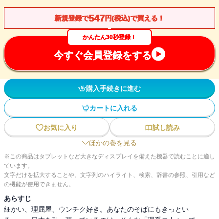
547
新規登録で
円(税込)で買える！
かんたん30秒登録！
今すぐ会員登録をする
購入手続きに進む
カートに入れる
お気に入り
試し読み
ほかの巻を見る
※この商品はタブレットなど大きなディスプレイを備えた機器で読むことに適し
ています。
文字だけを拡大することや、文字列のハイライト、検索、辞書の参照、引用など
の機能が使用できません。
あらすじ
細かい、理屈屋、ウンチク好き。あなたのそばにもきっとい