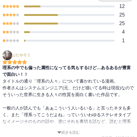
12
25
25
4
1
ぶたやろう
理系の中でも偏った属性になってる気もするけど…あるあるが豊富
で面白い！！
タイトルの通り「理系の人々」について書かれている漫画。

作者さんはシステムエンジニア(元、だけど描いてる時は現役)なので
そういった世界に生きる人々の性質を面白く書いた作品です。

一般の人が読んでも「あぁこういう人いるいる」と言ったネタも多
く、また「理系ってこうだよね」っていういわゆるステレオタイプ
なイメージそのものの話や、逆にそれを裏切る話など、読むと理系
の人の生態に詳しくなれることうけあいです。不思議な事に出てく
続きを読む
る女の子が何故かみんな可愛いのも特徴。あと文系が基本的にイケ