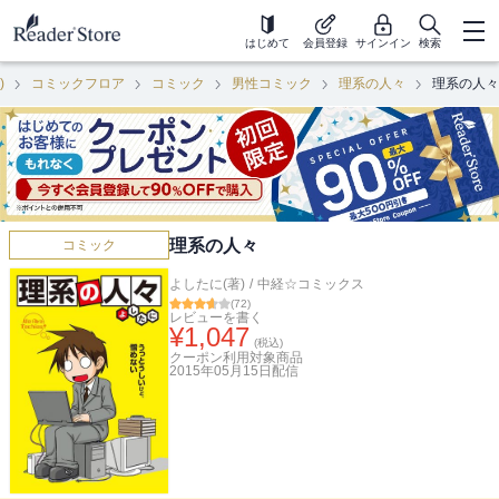
はじめて
会員登録
サインイン
検索
)
コミックフロア
コミック
男性コミック
理系の人々
理系の人々
理系の人々
コミック
よしたに(著)
/
中経☆コミックス
(
72
)
レビューを書く
¥
1,047
(税込)
クーポン利用対象商品
2015年05月15日
配信