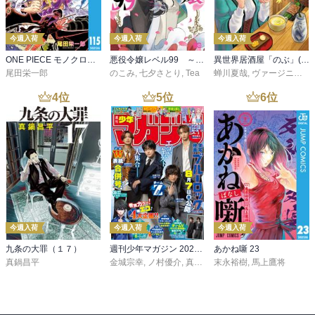
今週入荷
今週入荷
今週入荷
ONE PIECE モノクロ版 115
悪役令嬢レベル99 ～私は裏ボスですが魔王ではありません～ その６
異世界居酒屋「のぶ」(22)
尾田栄一郎
のこみ
,
七夕さとり
,
Tea
蝉川夏哉
,
ヴァージニア二等兵
4
位
5
位
6
位
今週入荷
今週入荷
今週入荷
九条の大罪（１７）
週刊少年マガジン 2026年36・37号[2026年8月5日発売]
あかね噺 23
真鍋昌平
金城宗幸
,
ノ村優介
,
真島ヒロ
末永裕樹
,
宮島礼吏
,
馬上鷹将
,
新川直司
,
久