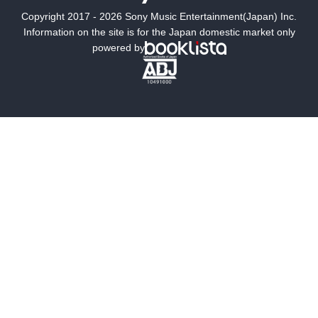
Copyright 2017 - 2026 Sony Music Entertainment(Japan) Inc.
ミステリー
SF
Information on the site is for the Japan domestic market only
powered by
歴史・時代小説
文学
雑誌
グラビア写真集
ボーイズラブ
ティーンズラブ
人文・思想・歴史
社会・政治・法律
ビジネス・経済
サイエンス・テクノロジー
コンピュータ・情報
くらし・家庭
料理・酒
ファッション・美容・ダイエット
ホビー&カルチャー
スポーツ・アウトドア