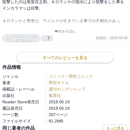
狙撃したのは尾形百之助。キロランケの指示により狙撃をした事を
インカラマッは目撃。

キロランケと尾形は、ウイルクが生きている事での不都合があっ
た？

続きを読む
キロランケはどうやら元パルチザンの様子（パルチザンがなんだか
ブクログレビューは
投稿日
:
2026.06.08
7
よく知らないが）。

いいねできません
杉本は頭を撃たれたが、鶴見中尉に助けられて無事に。

すべてのレビューを見る
キロランケと尾形は、アシリパと白石を連れて樺太へ。

作品情報
インカラマッはそれを読んでおり、杉本、谷垣ニシパと、第七師団
ジャンル
:
コミック
-
男性コミック
の鯉登少尉、月島軍曹が一緒に樺太へアシリパを探しに渡る。

著者
:
野田サトル
掲載誌・レーベル
:
週刊ヤングジャンプ
出版社
:
集英社
Reader Store発売日
:
2018.06.19
インカラマッ「金塊を誰が手に入れようが私たちには関係ない」

書誌発売日
:
2018.06.19
谷垣「、、、」（女は恐ろしい、と二瓶徹三が言っていた事を思い
ページ数
:
207ページ
出す）

ファイルサイズ
:
81.2MB
同じ著者の作品
もっと見る
のくだりが好きで印象深い。
