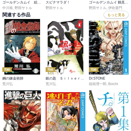
ゴールデンカムイ 絵から学ぶアイヌ文化
スピナマラダ！
ゴールデンカムイ 鶴見篤四郎の宿願
中川裕
,
野田サトル
野田サトル
野田サトル
,
伊吹亜門
関連する作品
もっと見る
完結
完結
完結
鋼の錬金術師
銀の匙 Ｓｉｌｖｅｒ Ｓｐｏｏｎ
Dr.STONE
荒川弘
荒川弘
稲垣理一郎
,
Boichi