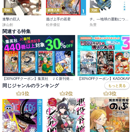
完結
続巻入荷
完結
進撃の巨人
逃げ上手の若君
チ。―地球の運動について―
諫山創
松井優征
魚豊
関連する特集
【30%OFFクーポン】集英社 ＪＣ新刊発売記念 440冊以上対象
同じジャンルのランキング
もっと見る
1
位
2
位
3
位