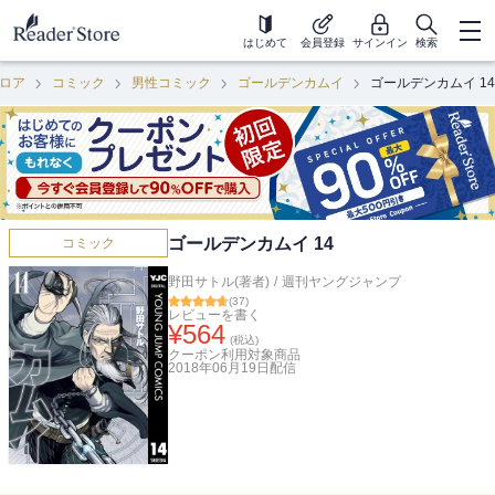
はじめて
会員登録
サインイン
検索
ロア
コミック
男性コミック
ゴールデンカムイ
ゴールデンカムイ 14
ゴールデンカムイ 14
コミック
野田サトル(著者)
/
週刊ヤングジャンプ
(
37
)
レビューを書く
¥
564
(税込)
クーポン利用対象商品
2018年06月19日
配信