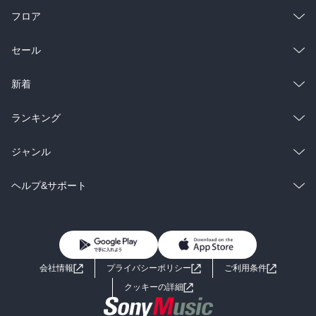
フロア
総合
コミック
セール
ラノベ
小説
総合
コミック
新着
雑誌・グラビア
ビジネス・実用
ラノベ
小説
総合
コミック
ランキング
BL・TL
雑誌・グラビア
ビジネス・実用
ラノベ
小説
総合
コミック
ジャンル
BL・TL
雑誌・グラビア
ビジネス・実用
ラノベ
小説
コミック
男性コミック
ヘルプ&サポート
BL・TL
雑誌・グラビア
ビジネス・実用
女性コミック
コミック誌
初めての方へ
ヘルプ
BL・TL
ライトノベル
男子向けラノベ
よくあるご質問
お問い合わせ
会社情報
プライバシーポリシー
ご利用条件
女子向けラノベ
小説
利用規約
クッキーの詳細
国内小説
海外小説