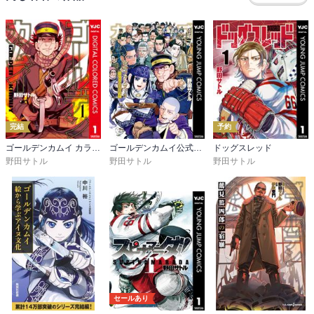
確かに夢や情がない発言を稀にするけど、その通りなんだろうな。

完結
予約
ゴールデンカムイ カラー版
ゴールデンカムイ公式ファンブック 探究者たちの記録
ドッグスレッド
野田サトル
野田サトル
野田サトル
セールあり