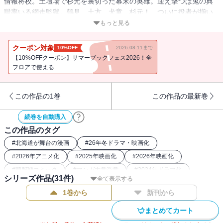
情報将校。土壇場で杉元を裏切った幕末の英雄。迎え撃つは鬼の典
獄率いる網走監獄。鶴見、土方、犬童、杉元！ ついに役者が揃い
踏み!! 今宵、戦争が始まるッ!!! 瞬き禁止！ 刮目必至の第14
もっと見る
巻!!!!!!
クーポン対象
10%OFF
2026.08.11まで
【10%OFFクーポン】サマーブックフェス2026！全
フロアで使える
この作品の1巻
この作品の最新巻
続巻を自動購入
この作品のタグ
#
北海道が舞台の漫画
#
26年冬ドラマ・映画化
#
2026年アニメ化
#
2025年映画化
#
2026年映画化
#
頭脳戦コミック
#
マンガ大賞受賞
#
2024年ドラマ化
シリーズ作品(
31
件)
全て表示する
#
バディコミック
#
刑務所
#
2023年アニメ化
1巻から
新刊から
#
2018年アニメ化
#
2022年アニメ化
#
26年冬アニメ化（コミック）
#
最強主人公コミック
まとめてカート