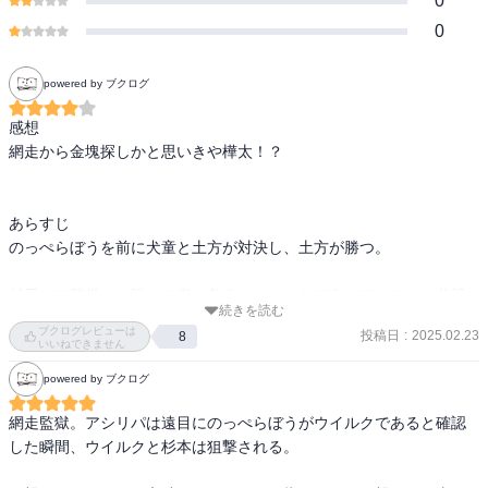
0
0
powered by ブクログ
感想

網走から金塊探しかと思いきや樺太！？

あらすじ

のっぺらぼうを前に犬童と土方が対決し、土方が勝つ。

杉元は二階堂との戦いで傷を負う。のっぺらぼうはアシリパの父親
続きを読む
だった。金塊の在り方を伝えようとした瞬間に、尾形によって撃た
ブクログレビューは
投稿日
:
2025.02.23
8
れる。

いいねできません
powered by ブクログ
杉元も尾形に撃たれる。尾形とキロランケ、白石はアシリパを連れ
て樺太へ向かう。

網走監獄。アシリパは遠目にのっぺらぼうがウイルクであると確認
した瞬間、ウイルクと杉本は狙撃される。

杉元は第七師団に捕まるもアシリパを追って樺太へ行く。土方たち
は網走監獄の地下で潜んでいた。