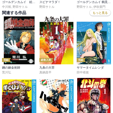
ゴールデンカムイ 絵から学ぶアイヌ文化
スピナマラダ！
ゴールデンカムイ 鶴見篤四郎の宿願
中川裕
,
野田サトル
野田サトル
野田サトル
,
伊吹亜門
関連する作品
もっと見る
完結
続巻入荷
完結
鋼の錬金術師
九条の大罪
サマータイムレンダ
荒川弘
真鍋昌平
田中靖規