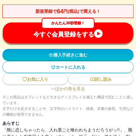
64
新規登録で
円(税込)で買える！
かんたん30秒登録！
今すぐ会員登録をする
購入手続きに進む
カートに入れる
お気に入り
試し読み
ほかの巻を見る
※この商品はタブレットなど大きなディスプレイを備えた機器で読むことに適し
ています。
文字だけを拡大することや、文字列のハイライト、検索、辞書の参照、引用など
の機能が使用できません。
あらすじ
「羆に恋しちゃったら…入れ墨ごと喰われちまうだろうがッ!!」、羆