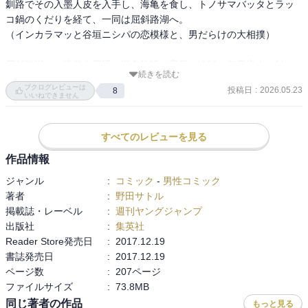
釧路でその入墨人皮を入手し、海亀を食し、トノサマバッタとラッ
コ鍋のくだりを経て、一同は屈斜路湖へ。

（インカラマッと谷垣ニシパの恋模様と、男だらけの大相撲）

屈斜路湖では硫黄山周辺の温泉施設で盲目の盗賊、都丹庵士と対
続きを読む
面。

ブクログレビューは
投稿日
:
2026.05.23
8
いいねできません
ボッキ！！

すべてのレビューを見る
作品情報
ジャンル
:
コミック
-
男性コミック
著者
:
野田サトル
掲載誌・レーベル
:
週刊ヤングジャンプ
出版社
:
集英社
Reader Store発売日
:
2017.12.19
書誌発売日
:
2017.12.19
ページ数
:
207ページ
ファイルサイズ
:
73.8MB
同じ著者の作品
もっと見る