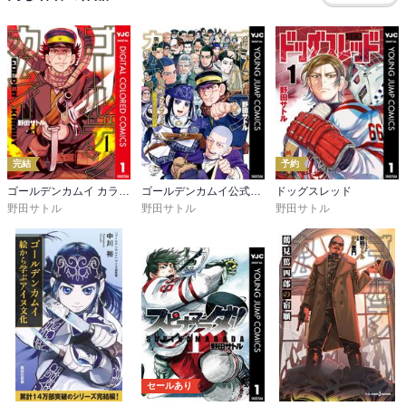
完結
予約
ゴールデンカムイ カラー版
ゴールデンカムイ公式ファンブック 探究者たちの記録
ドッグスレッド
野田サトル
野田サトル
野田サトル
セールあり