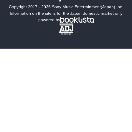
Copyright 2017 - 2026 Sony Music Entertainment(Japan) Inc.
ミステリー
SF
Information on the site is for the Japan domestic market only
powered by
歴史・時代小説
文学
雑誌
グラビア写真集
ボーイズラブ
ティーンズラブ
人文・思想・歴史
社会・政治・法律
ビジネス・経済
サイエンス・テクノロジー
コンピュータ・情報
くらし・家庭
料理・酒
ファッション・美容・ダイエット
ホビー&カルチャー
スポーツ・アウトドア