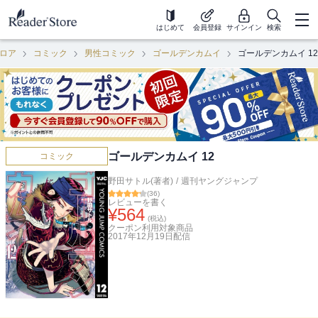
はじめて
会員登録
サインイン
検索
ロア
コミック
男性コミック
ゴールデンカムイ
ゴールデンカムイ 12
ゴールデンカムイ 12
コミック
野田サトル(著者)
/
週刊ヤングジャンプ
(
36
)
レビューを書く
¥
564
(税込)
クーポン利用対象商品
2017年12月19日
配信