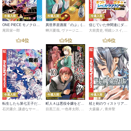
今週入荷
今週入荷
今週入荷
ONE PIECE モノクロ版 115
異世界居酒屋「のぶ」(22)
信じていた仲間達にダンジョン奥地で殺されかけたがギフト『無限ガチャ』でレベル９９９９の仲間達を手に入れて元パーティーメンバーと世界に復讐＆『ざまぁ！』します！（２３）
尾田栄一郎
蝉川夏哉
,
ヴァージニア二等兵
大前貴史
,
転
,
明鏡シスイ
,
ｔｅ
4
位
5
位
6
位
今週入荷
今週入荷
今週入荷
転生したら第七王子だったので、気ままに魔術を極めます（２４）
町人Ａは悪役令嬢をどうしても救いたい ～どぶと空と氷の姫君～１０【電子書店共通特典イラスト付】
杖と剣のウィストリア（１６）
石沢庸介
,
謙虚なサークル
,
メル。
目黒三吉
,
一色孝太郎
,
Parum
大森藤ノ
,
青井聖