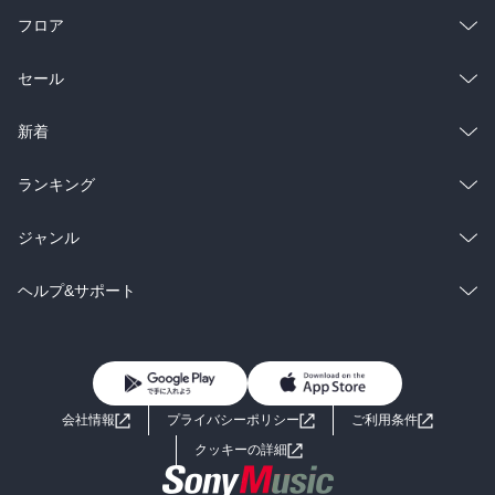
フロア
総合
コミック
セール
ラノベ
小説
総合
コミック
新着
雑誌・グラビア
ビジネス・実用
ラノベ
小説
総合
コミック
ランキング
BL・TL
雑誌・グラビア
ビジネス・実用
ラノベ
小説
総合
コミック
ジャンル
BL・TL
雑誌・グラビア
ビジネス・実用
ラノベ
小説
コミック
男性コミック
ヘルプ&サポート
BL・TL
雑誌・グラビア
ビジネス・実用
女性コミック
コミック誌
初めての方へ
ヘルプ
BL・TL
ライトノベル
男子向けラノベ
よくあるご質問
お問い合わせ
会社情報
プライバシーポリシー
ご利用条件
女子向けラノベ
小説
利用規約
クッキーの詳細
国内小説
海外小説