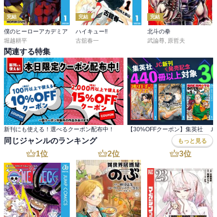
完結
完結
完結
僕のヒーローアカデミア
ハイキュー!!
北斗の拳
堀越耕平
古舘春一
武論尊
,
原哲夫
関連する特集
新刊にも使える！選べるクーポン配布中！
同じジャンルのランキング
もっと見る
1
位
2
位
3
位