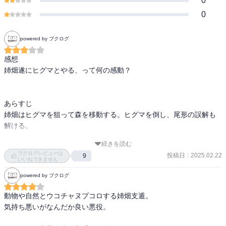
0
0
powered by ブクログ
感想

姉畑遂にヒグマとやる、って何の感動？

あらすじ

姉畑はヒグマを狙って森を移動する。ヒグマを倒し、尾形の誤解も
解ける。

続きを読む
尾形はアシリパの祖母からの伝言を伝える。白石と合流して釧路で
ブクログレビューは
投稿日
:
2025.02.22
9
海亀漁を行う。

いいねできません
powered by ブクログ
硫黄山で働かされていた監獄の囚人をまとめる都丹が入れ墨の持ち
主だと分かる。
動物や自然とウコチャヌプコロする姉畑支遁。

気持ち悪いがなんだか良い悪役。
