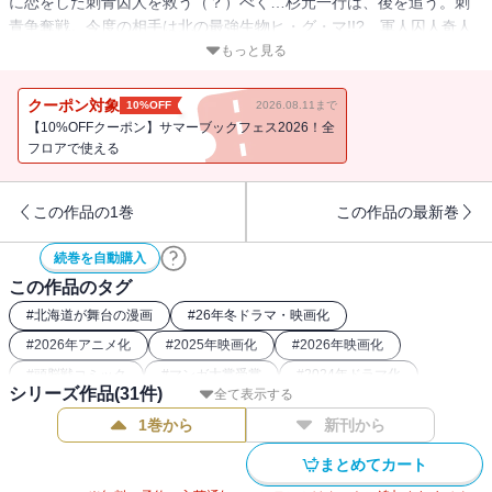
に恋をした刺青囚人を救う（？）べく…杉元一行は、後を追う。刺
青争奪戦。今度の相手は北の最強生物ヒ・グ・マ!!? 軍人囚人奇人
変人殺人図鑑！ なんでもござれの偉人伝!! ラッコもバッタもフク
もっと見る
ロウも……お待たせしました第12巻!!!!!!!
クーポン対象
10%OFF
2026.08.11まで
【10%OFFクーポン】サマーブックフェス2026！全
フロアで使える
この作品の1巻
この作品の最新巻
続巻を自動購入
この作品のタグ
#
北海道が舞台の漫画
#
26年冬ドラマ・映画化
#
2026年アニメ化
#
2025年映画化
#
2026年映画化
#
頭脳戦コミック
#
マンガ大賞受賞
#
2024年ドラマ化
シリーズ作品(
31
件)
全て表示する
#
バディコミック
#
刑務所
#
2023年アニメ化
1巻から
新刊から
#
2018年アニメ化
#
2022年アニメ化
#
26年冬アニメ化（コミック）
#
最強主人公コミック
まとめてカート