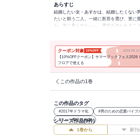
あらすじ
結婚したい女・あすかは、結婚したくない
たいと願う二人。一緒に新居を選び、更に
か、共に暮らすか――。選択を迫られる二
もしかして！？
月９ドラマで話題沸騰！ 竜の海外転勤で
クーポン対象
10%OFF
2026.08.
【10%OFFクーポン】サマーブックフェス2026
フロアで使える
この作品の1巻
この作品のタグ
#
2017年ドラマ化
#
男のための恋愛バイブ
#
スーツ男子との恋
シリーズ作品(
9
件)
1巻から
新刊