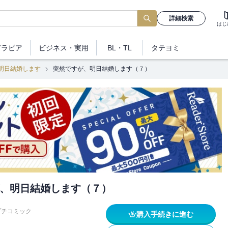
詳細検索
はじ
グラビア
ビジネス
・実用
BL・TL
タテヨミ
明日結婚します
突然ですが、明日結婚します（７）
、明日結婚します（７）
プチコミック
購入手続きに進む