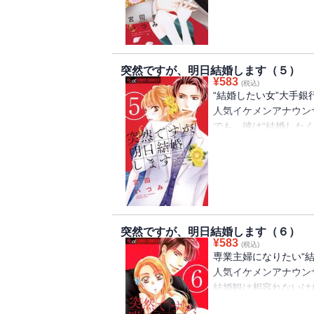
結婚観は相容れないけ
に、
あすかを理想の結婚相
そして、かつて竜と不
突然ですが、明日結婚します（５）
それぞれの“結婚”を
¥
583
(税込)
しまい…？
“結婚したい女”大手
人気イケメンアナウン
大好評の番外編「ナナ
でも、彼は“結婚したく
ード」も同時収録！
その一方、自分の求め
あすかに求婚した“結
ついにあすかと竜の関
愛はあっても、結婚し
突然ですが、明日結婚します（６）
利害関係として、結婚
¥
583
(税込)
専業主婦になりたい“
そんな２人が、あすか
人気イケメンアナウン
“結婚したい女”の未来
結婚観は相容れないけ