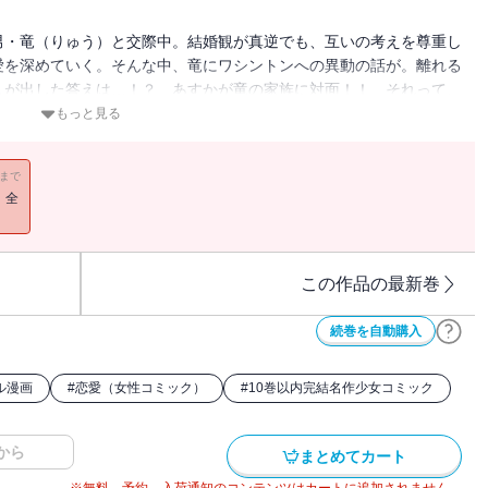
男・竜（りゅう）と交際中。結婚観が真逆でも、互いの考えを尊重し
愛を深めていく。そんな中、竜にワシントンへの異動の話が。離れる
人が出した答えは…！？ あすかが竜の家族に対面！！ それって、
もっと見る
揺れる…第７巻！
11まで
！全
この作品の最新巻
続巻を自動購入
ル漫画
#
恋愛（女性コミック）
#
10巻以内完結名作少女コミック
から
まとめてカート