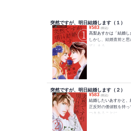
突然ですが、明日結婚します（１）
¥
583
(税込)
高梨あすかは「結婚し
しかし、結婚直前と思
てしまう。
そんな時に出会ったの
た。
竜に慰められ、少し前
結婚なんてしたくない
正反対の価値観を持つ
突然ですが、明日結婚します（２）
か・・・！？
¥
583
(税込)
終わりなき平行線のラ
結婚したいあすかと、
正反対の価値観を持っ
巻末にはコミックスだ
つきあうことに。
録！
果たして「結婚」はど