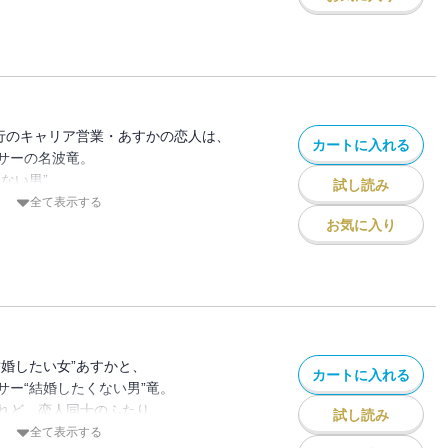
れど、順調に交際中のふたり…だったの
手だと言いプロポーズしてきた神谷、
倫関係にあった女優・邑子、
とりまくラブバトルは、ますます絡み合って
銀行のキャリア営業・あすかの恋人は、
カートに入れる
サーの名波竜。
リューの日常」、読みきり「純愛マスカレ
ない男”…。
試し読み
全て表示する
る条件を満たす理想の結婚相手として、
お気に入り
婚したい男”神谷は、
係を知ってしまう。
たくない男。
したい男。
結婚したい女”あすかと、
カートに入れる
をめぐって直接対決！
サー“結婚したくない男”竜。
は…！？
れど、恋人同士のふたり。
試し読み
全て表示する