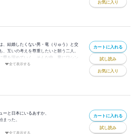
いわば理想のプロポーズを断るあすかだ
お気に入り
谷は、“「結婚」がしたいなら、彼とは無
ていることを家族にも言えず心苦しいあす
は、結婚したくない男・竜（りゅう）と交
カートに入れる
かの実家に現れて、大ピンチに…！？
も、互いの考えを尊重したいと願う二人。
に愛を深めていく。そんな中、竜にワシン
試し読み
離れるか、共に暮らすか――。選択を迫ら
全て表示する
えは…！？ あすかが竜の家族に対面！！
お気に入り
誤算」も収録。
！？
の大ヒット連載、最新刊！
！ 竜の海外転勤で揺れる…第７巻！
ューと日本にいるあすか、
カートに入れる
始まった。
試し読み
会を約束する２人だけれど、
全て表示する