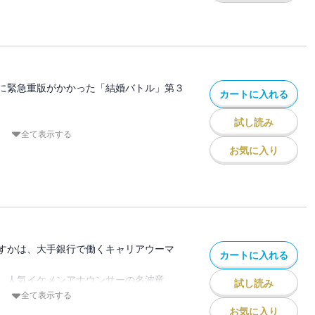
人気アナウンサーである竜の仕事が多忙す
×××するのかのほうが、問題に…！？
とか、結婚以外にも色々ありまして…
ブ・バトル続行中！
に緊急重版がかかった「結婚バトル」第３
カートに入れる
試し読み
い女子。
全て表示する
ウンサー・名波竜は結婚したくない男。
お気に入り
ものの、気持ちにあわせてつきあいはじめ
に距離を縮めていく中、竜が昔付き合って
してしまって･･･！？
禁煙も収録！
すかは、大手銀行で働くキャリアウーマ
カートに入れる
、人気イケメンアナウンサーの名波竜。
試し読み
たくない男”！
全て表示する
お気に入り