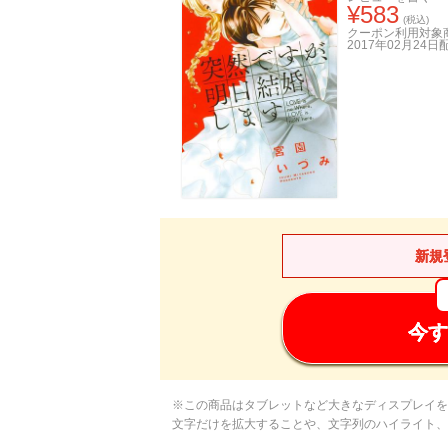
¥
583
(税込)
クーポン利用対象
2017年02月24日
新規
今す
※この商品はタブレットなど大きなディスプレイを
文字だけを拡大することや、文字列のハイライト、