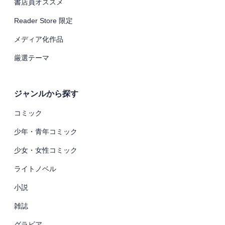
書店員オススメ
Reader Store 限定
メディア化作品
厳選テーマ
ジャンルから探す
コミック
少年・青年コミック
少女・女性コミック
ライトノベル
小説
雑誌
グラビア