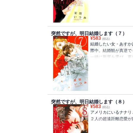
同業者・神谷からの、
が、
竜とのことを知った神
理だ”と、諦めない。
突然ですが、明日結婚します（７）
仕事柄、竜と付きあっ
¥
583
(税込)
か。
結婚したい女・あすか
そんな折、神谷があす
際中。結婚観が真逆で
一緒に新居を選び、更
トンへの異動の話が。
れる二人が出した答
番外編「ナナリューの
それって、もしかして
プチコミ人気Ｎｏ，１
月９ドラマで話題沸騰
突然ですが、明日結婚します（８）
¥
583
(税込)
アメリカにいるナナリ
２人の超遠距離恋愛が
忙しい合間をぬって再