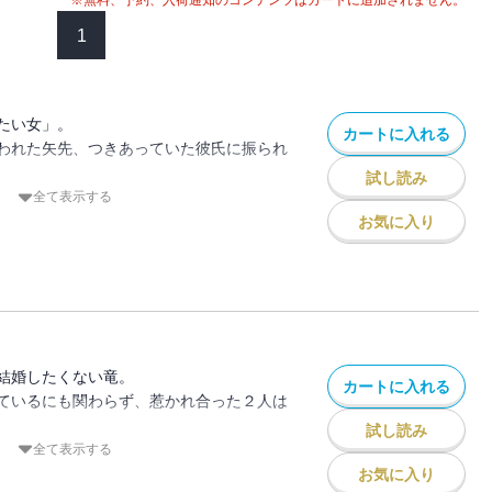
※無料、予約、入荷通知のコンテンツはカートに追加されません。
1
たい女」。
カートに入れる
われた矢先、つきあっていた彼氏に振られ
試し読み
は、PTVの人気アナウンサーの名波竜だっ
全て表示する
お気に入り
向きになれたものの、実は彼は「死んでも
男」で！？
二人が、恋に落ちることはあるの
ブ・バトル開幕！
結婚したくない竜。
カートに入れる
ているにも関わらず、惹かれ合った２人は
けの描き下ろし「ナナリューの憂鬱」も収
試し読み
うなるのか…！？
全て表示する
お気に入り