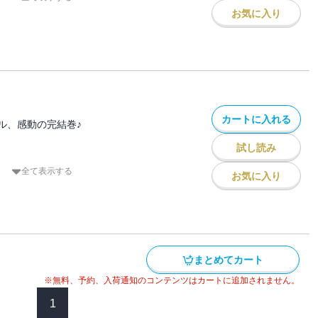
るばかりで・・・。
お気に入り
ェクトの仕事に張り切るあすかだが、
あることが上司に知られ、
まう！
らにショックなニュースが。
カ滞在が延びそう”って、一体どのくら
カートに入れる
ル、感動の完結巻♪
る・・・？
試し読み
。
（りゅう）。
全て表示する
お気に入り
した人気アナウンサーの竜と、結婚につい
かはアメリカへ。
全力で仕事に取り組む竜の姿。彼にはやり
まとめてカート
い、彼の夢を邪魔したくない――。竜を誰
るからこそ、あすかは別れを切り出し
※無料、予約、入荷通知のコンテンツはカートに追加されません。
1