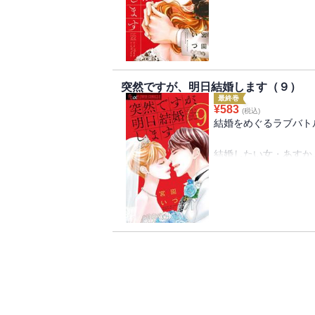
小さなすれ違いが重な
抜擢された新規プロジ
結婚＆専業主婦願望が
チームから外されてし
突然ですが、明日結婚します（９）
落ち込むあすかに、さ
最終巻
“ナナリューのアメリ
¥
583
(税込)
い！？
結婚をめぐるラブバト
ふたりの未来はどうな
結婚したい女・あすか
結婚したくない男・竜
ワシントン支局へ移動
て話し合うため、あす
そこで目にしたのは、
たいことをやってほし
よりも大切に想ってい
て・・・!?