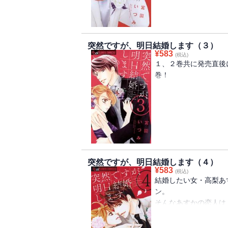
と、思いきやＰＴＶの
ぎて、結婚の前にいつ
大人の男女には、結婚
突然ですが、明日結婚します（３）
終わりなき平行線のラ
¥
583
(税込)
１、２巻共に発売直後
巻！
高梨あすかは結婚した
一方、その彼氏のアナ
価値観は全くあわない
た二人。
ケンカしながらも順調
いた女優・桜邑子と再会
突然ですが、明日結婚します（４）
¥
583
(税込)
番外編・ナナリューの
結婚したい女・高梨あ
ン。
そんなあすかの恋人は
だけど、彼は、“結婚し