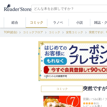
総合
コミック
ラノベ
小説
雑誌・
TOP(総合)
コミックフロア
コミック
女性コミック
突然ですが、
突然ですが
コミック
宮園いづみ(著)
/
(
1
)
レビューを書く