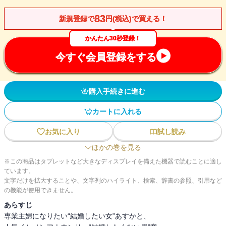
83
新規登録で
円(税込)で買える！
かんたん30秒登録！
今すぐ会員登録をする
購入手続きに進む
カートに入れる
お気に入り
試し読み
ほかの巻を見る
※この商品はタブレットなど大きなディスプレイを備えた機器で読むことに適し
ています。
文字だけを拡大することや、文字列のハイライト、検索、辞書の参照、引用など
の機能が使用できません。
あらすじ
専業主婦になりたい“結婚したい女”あすかと、