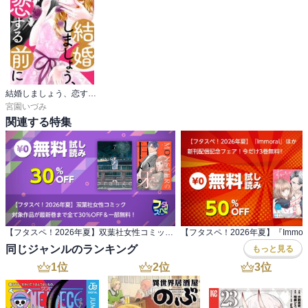
結婚しましょう、恋する前に【マイクロ】
宮園いづみ
関連する特集
【フタスペ！2026年夏】双葉社女性コミック 対象作品が最新巻まで全て30％OFF＆一部無料！
同じジャンルのランキング
もっと見る
1
位
2
位
3
位