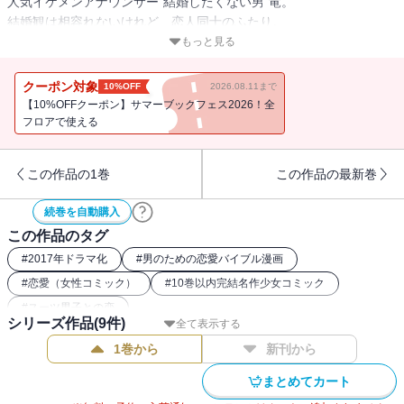
人気イケメンアナウンサー“結婚したくない男”竜。
結婚観は相容れないけれど、恋人同士のふたり。
もっと見る
同業者・神谷からの、いわば理想のプロポーズを断るあすかだが、
竜とのことを知った神谷は、“「結婚」がしたいなら、彼とは無理
クーポン対象
10%OFF
2026.08.11まで
だ”と、諦めない。
【10%OFFクーポン】サマーブックフェス2026！全
フロアで使える
仕事柄、竜と付きあっていることを家族にも言えず心苦しいあす
か。
この作品の1巻
この作品の最新巻
そんな折、神谷があすかの実家に現れて、大ピンチに…！？
続巻を自動購入
この作品のタグ
番外編「ナナリューの誤算」も収録。
#
2017年ドラマ化
#
男のための恋愛バイブル漫画
プチコミ人気Ｎｏ，１の大ヒット連載、最新刊！
#
恋愛（女性コミック）
#
10巻以内完結名作少女コミック
#
スーツ男子との恋
シリーズ作品(
9
件)
全て表示する
1巻から
新刊から
まとめてカート