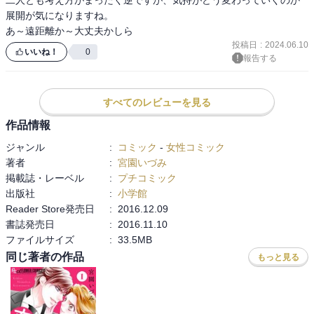
展開が気になりますね。

あ～遠距離か～大丈夫かしら
投稿日
:
2024.06.10
いいね！
0
報告する
すべてのレビューを見る
作品情報
ジャンル
:
コミック
-
女性コミック
著者
:
宮園いづみ
掲載誌・レーベル
:
プチコミック
出版社
:
小学館
Reader Store発売日
:
2016.12.09
書誌発売日
:
2016.11.10
ファイルサイズ
:
33.5MB
同じ著者の作品
もっと見る