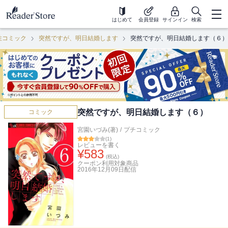
はじめて
会員登録
サインイン
検索
性コミック
突然ですが、明日結婚します
突然ですが、明日結婚します（６）
突然ですが、明日結婚します（６）
コミック
宮園いづみ(著)
/
プチコミック
(
1
)
レビューを書く
¥
583
(税込)
クーポン利用対象商品
2016年12月09日
配信