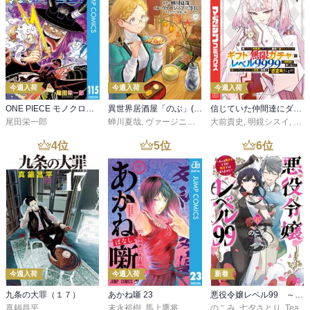
今週入荷
今週入荷
今週入荷
ONE PIECE モノクロ版 115
異世界居酒屋「のぶ」(22)
信じていた仲間達にダンジョン奥地で殺されかけたがギフト『無限ガチャ』でレベル９９９９の仲間達を手に入れて元パーティーメンバーと世界に復讐＆『ざまぁ！』します！（２３）
尾田栄一郎
蝉川夏哉
,
ヴァージニア二等兵
大前貴史
,
転
,
明鏡シスイ
,
ｔｅ
4
位
5
位
6
位
今週入荷
今週入荷
新着
九条の大罪（１７）
あかね噺 23
悪役令嬢レベル99 ～私は裏ボスですが魔王ではありません～ その６
真鍋昌平
末永裕樹
,
馬上鷹将
のこみ
,
七夕さとり
,
Tea