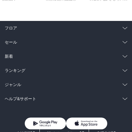
フロア
総合
コミック
セール
ラノベ
小説
総合
コミック
新着
雑誌・グラビア
ビジネス・実用
ラノベ
小説
総合
コミック
ランキング
BL・TL
雑誌・グラビア
ビジネス・実用
ラノベ
小説
総合
コミック
ジャンル
BL・TL
雑誌・グラビア
ビジネス・実用
ラノベ
小説
コミック
男性コミック
ヘルプ&サポート
BL・TL
雑誌・グラビア
ビジネス・実用
女性コミック
コミック誌
初めての方へ
ヘルプ
BL・TL
ライトノベル
男子向けラノベ
よくあるご質問
お問い合わせ