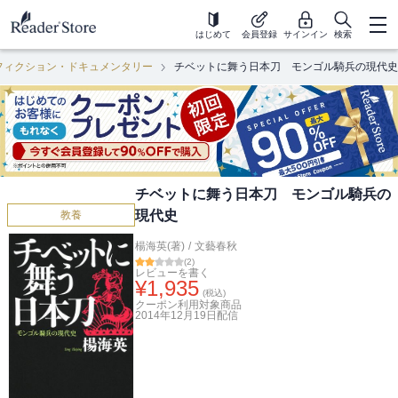
はじめて
会員登録
サインイン
検索
フィクション・ドキュメンタリー
チベットに舞う日本刀 モンゴル騎兵の現代史
チベットに舞う日本刀 モンゴル騎兵の
現代史
教養
楊海英(著)
/
文藝春秋
(
2
)
レビューを書く
¥
1,935
(税込)
クーポン利用対象商品
2014年12月19日
配信