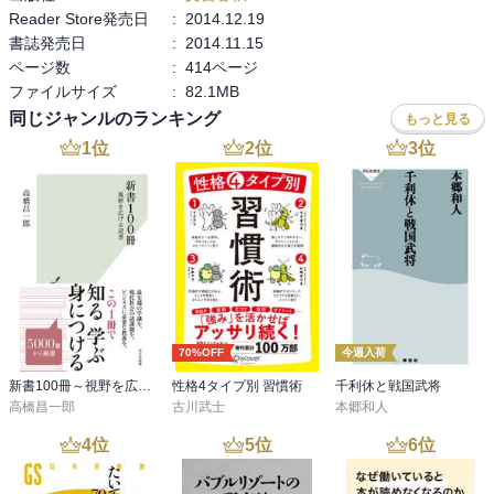
Reader Store発売日
:
2014.12.19
書誌発売日
:
2014.11.15
ページ数
:
414ページ
ファイルサイズ
:
82.1MB
同じジャンルのランキング
もっと見る
1
位
2
位
3
位
70%OFF
今週入荷
新書100冊～視野を広げる読書～
性格4タイプ別 習慣術
千利休と戦国武将
高橋昌一郎
古川武士
本郷和人
4
位
5
位
6
位