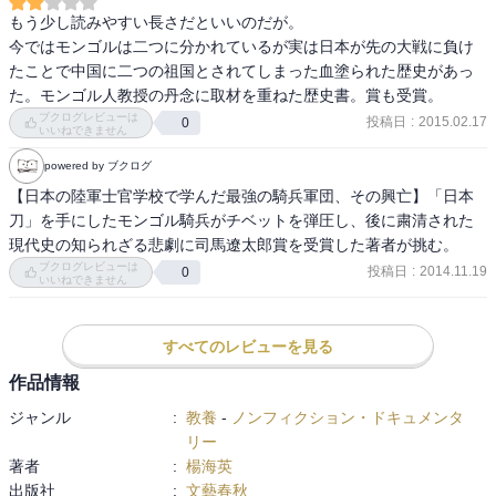
もう少し読みやすい長さだといいのだが。

今ではモンゴルは二つに分かれているが実は日本が先の大戦に負け
たことで中国に二つの祖国とされてしまった血塗られた歴史があっ
た。モンゴル人教授の丹念に取材を重ねた歴史書。賞も受賞。
ブクログレビューは
投稿日
:
2015.02.17
0
いいねできません
powered by ブクログ
【日本の陸軍士官学校で学んだ最強の騎兵軍団、その興亡】「日本
刀」を手にしたモンゴル騎兵がチベットを弾圧し、後に粛清された
現代史の知られざる悲劇に司馬遼太郎賞を受賞した著者が挑む。
ブクログレビューは
投稿日
:
2014.11.19
0
いいねできません
すべてのレビューを見る
作品情報
ジャンル
:
教養
-
ノンフィクション・ドキュメンタ
リー
著者
:
楊海英
出版社
:
文藝春秋