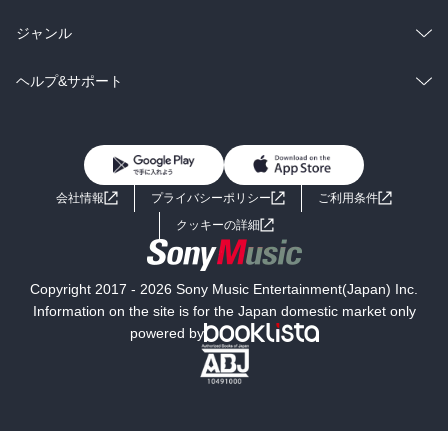
BL・TL
雑誌・グラビア
ビジネス・実用
ラノベ
小説
総合
コミック
ジャンル
BL・TL
雑誌・グラビア
ビジネス・実用
ラノベ
小説
コミック
男性コミック
ヘルプ&サポート
BL・TL
雑誌・グラビア
ビジネス・実用
女性コミック
コミック誌
初めての方へ
ヘルプ
BL・TL
ライトノベル
男子向けラノベ
よくあるご質問
お問い合わせ
会社情報
プライバシーポリシー
ご利用条件
女子向けラノベ
小説
利用規約
クッキーの詳細
国内小説
海外小説
Copyright 2017 - 2026 Sony Music Entertainment(Japan) Inc.
ミステリー
SF
Information on the site is for the Japan domestic market only
powered by
歴史・時代小説
文学
雑誌
グラビア写真集
ボーイズラブ
ティーンズラブ