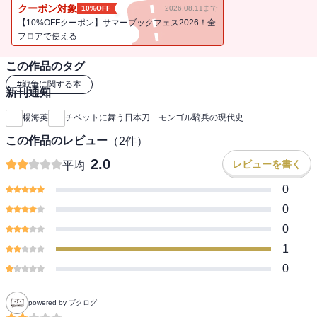
本書はモンゴル人とチベット人の歴史だけでなく、日本人の歴史で
クーポン対象
10%OFF
2026.08.11まで
もある。
【10%OFFクーポン】サマーブックフェス2026！全
しかし、本書はモンゴル人の軍功史ではない。二十世紀を駆け抜け
フロアで使える
たモンゴル人と日本人の近代化の歴史である。近代化への脱皮の形
この作品のタグ
はいろいろあるが、モンゴルと日本の場合は、それが「日本刀」と
「騎兵」だったのである。本書は、モンゴルとチベットの悲劇にま
#
戦争に関する本
新刊通知
つわるさまざまな側面を「日本刀」と「騎兵」を歴史のキーワード
として取り上げている。
楊海英
チベットに舞う日本刀 モンゴル騎兵の現代史
本来騎兵といえばルーツはモンゴルであり、チンギス・ハーンを想
この作品のレビュー
（
2
件）
起する日本人も多いだろう。その騎兵戦術をモンゴルの侵略を受け
たヨーロッパが改良。それを、元寇も体験した日本が明治維新以降
2.0
レビューを書く
平均
学び、日清日露戦争を勝利に導いていった。その日本の進んだ騎兵
0
術や軍事戦略を、今度はモンゴルの青年が日本から学んだというの
も、歴史の不可思議であるといえよう。
0
そうした「日本刀」と「騎兵」が、織りなすチベットとモンゴルの
0
悲劇の歴史、現代史の空白を本書によって、少しでも埋めることが
1
できれば、著者として望外の喜びである。
0
powered by ブクログ