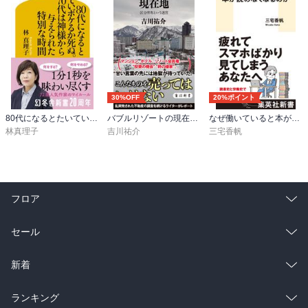
30%OFF
20%ポイント
80代になるとたいていボケるか死ぬ。70代は神様から与えられた特別な時間
バブルリゾートの現在地 区分所有という迷宮
なぜ働いていると本が読めなくなるのか
林真理子
吉川祐介
三宅香帆
フロア
総合
コミック
セール
ラノベ
小説
総合
コミック
新着
雑誌・グラビア
ビジネス・実用
ラノベ
小説
総合
コミック
ランキング