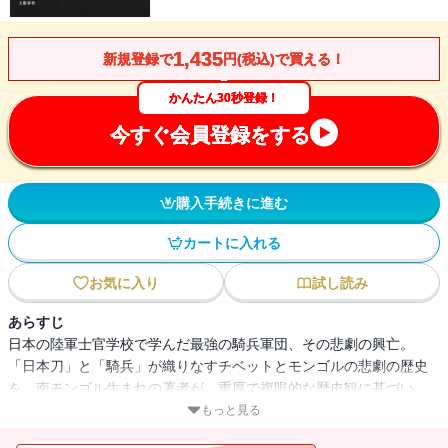
1,435
新規登録で
円(税込)で買える！
かんたん30秒登録！
今すぐ会員登録をする
購入手続きに進む
カートに入れる
お気に入り
試し読み
あらすじ
日本の陸軍士官学校で学んだ最強の騎兵軍団、その悲劇の興亡。
「日本刀」と「騎兵」が織りなすチベットとモンゴルの悲劇の歴史
を、南モンゴル生まれの著者が、重厚で複眼的な歴史観に基づい
て、現地取材も行ない見事に再現！(以下、著者「はじめに」より要
もっと見る
約)