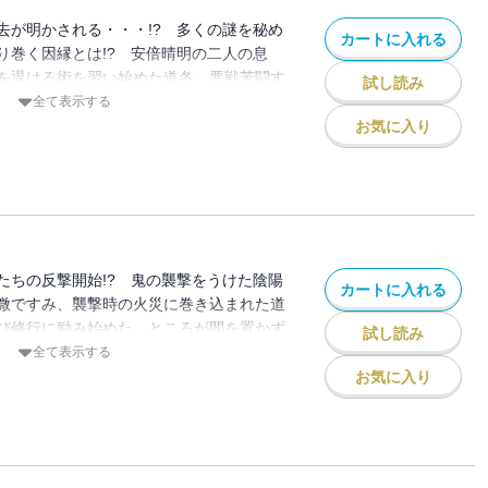
去が明かされる・・・!? 多くの謎を秘め
カートに入れる
り巻く因縁とは!? 安倍晴明の二人の息
を退ける術を習い始めた道冬。悪戦苦闘す
試し読み
は偶然、過去の縁者・徳佐と遭遇してしま
全て表示する
異たちの魔の手は、入内を控えた藤原氏の
お気に入り
嗅いだ姫が正気を失い、周囲の者に襲いか
った。相談は大陰陽師・安倍晴明へと持ち
好評の平安陰陽絵巻、緊迫の新展開！
たちの反撃開始!? 鬼の襲撃をうけた陰陽
カートに入れる
微ですみ、襲撃時の火災に巻き込まれた道
び修行に励み始めた。ところが間を置かず
試し読み
た。人を惑わす香が充満し、正気を失った
全て表示する
かかってきたのだ！ 吉昌や綱と共に奮闘
お気に入り
乱のさなか、道冬、従者の行近、蘆屋道満、
の因縁の過去がついに明かされる!!