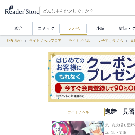
総合
コミック
ラノベ
小説
雑誌・
TOP(総合)
ライトノベルフロア
ライトノベル
女子向けラノベ
鬼
鬼舞 見習
ライトノベル
瀬川貴次(著)
,
星野
コバルト文庫