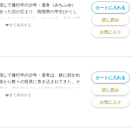
指して修行中の少年・道冬（みちふゆ）
カートに入れる
放った話が広まり、陰陽寮の学生(がくし
れられはじめていた。そんな中、道冬の屋
試し読み
霊・源融（みなもとのとおる）を慰めるた
全て表示する
とになった。ところがそこに百鬼夜行が乱
お気に入り
と付喪神が連れ去られてしまった！ しか
明に恨みをもつ者が生み出したようで
指して修行中の少年・道冬は、妖に好かれ
カートに入れる
後から数々の怪異に巻き込まれてきた。そ
寮は、寮生強化のため試験を実施すること
試し読み
は退寮処分になるという。得業生である安
全て表示する
験に臨んだ道冬だったが、あることから不
お気に入り
出来ず成績はまさかの最下位になってしま