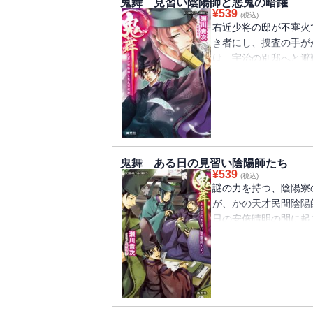
鬼舞 見習い陰陽師と悪鬼の暗躍
¥
539
(税込)
右近少将の邸が不審火
き者にし、捜査の手が
は、宇治の別邸へと避
また、理性を失った兄
がかりで完敗した吉昌
しかし復讐心に燃えた
解放される!?
鬼舞 ある日の見習い陰陽師たち
¥
539
(税込)
謎の力を持つ、陰陽寮
が、かの天才民間陰陽
日の安倍晴明の間に起
てほしいとの依頼が舞
屋道満の姿があって―
誌Cobalt掲載の短