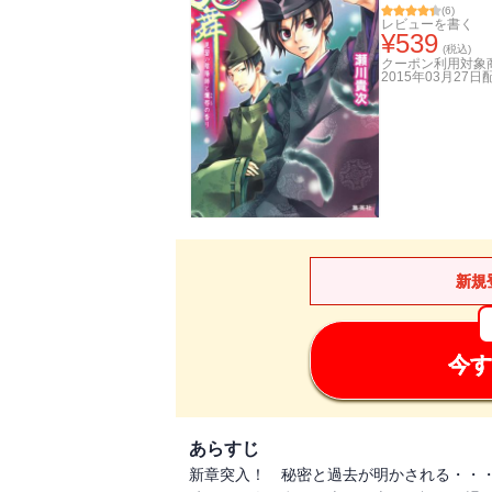
(
6
)
レビューを書く
¥
539
(税込)
クーポン利用対象
2015年03月27日
新規
今す
あらすじ
新章突入！ 秘密と過去が明かされる・・・