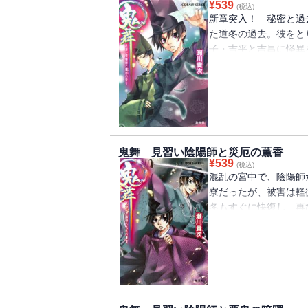
¥
539
(税込)
新章突入！ 秘密と過
た道冬の過去。彼をと
子・吉平と吉昌に怪異
るその裏で、従者行近
う。一方、暗躍する妖
姫に及び、とある香を
かるという事件が起こ
かけられ――!? 大
鬼舞 見習い陰陽師と災厄の薫香
¥
539
(税込)
混乱の宮中で、陰陽師
寮だったが、被害は軽
冬もすぐに快復し、再
魔の手は宮中へとのび
人々が道冬たちに襲い
する道冬だが!? 混
安倍晴明――それぞれ