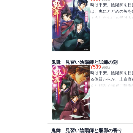
時は平安。陰陽師を目
は、鬼にとどめの矢を
ょう）たちにも受け入
敷に住み着いている幽
め、月見の宴を催すこ
入し、巻き込まれた融
も、百鬼夜行は安倍晴
――!?
鬼舞 見習い陰陽師と試練の刻
¥
539
(税込)
時は平安。陰陽師を目
る体質からか、上京直
んな相次ぐ怪異に陰陽
に。しかも最下位の者
倍吉平に教えを受け試
正を疑われ、力を発揮
い――!?
鬼舞 見習い陰陽師と爛邪の香り