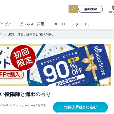
詳細検索
はじ
グラビア
ビジネス
・実用
BL・TL
タテヨミ
舞
鬼舞 見習い陰陽師と爛邪の香り
い陰陽師と爛邪の香り
和夏子(イラストレーター)
/
集英社
購入手続きに進む