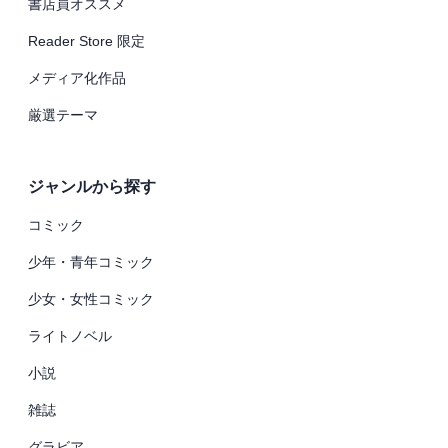
書店員オススメ
Reader Store 限定
メディア化作品
厳選テーマ
ジャンルから探す
コミック
少年・青年コミック
少女・女性コミック
ライトノベル
小説
雑誌
グラビア