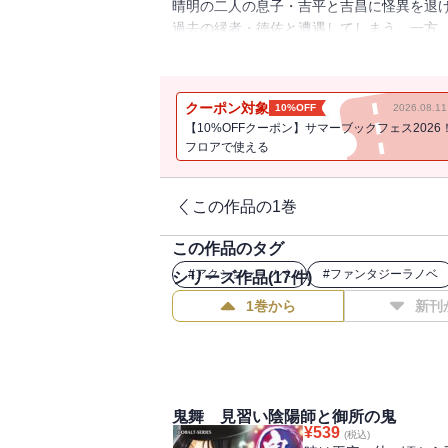
晴明の二人の息子・吉平と吉昌に怪異を退
過去の縁者・徳佐と遭遇してしまう。一方
ある香を嗅いだ姫が正気を失い、周囲の者
持ちかけられ――!? 大好評の平安陰陽絵
クーポン対象
10%OFF
2026.08.
【10%OFFクーポン】サマーブックフェス2026
フロアで使える
この作品の1巻
この作品のタグ
#
アクションラノベ
#
ファンタジーラノベ
シリーズ作品(
17
件)
1巻から
新刊
鬼舞 見習い陰陽師と御所の鬼
¥
539
(税込)