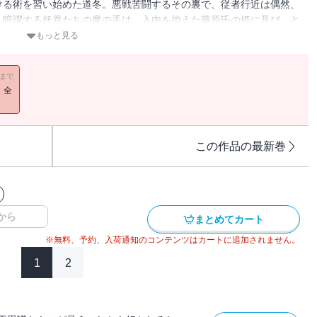
ける術を習い始めた道冬。悪戦苦闘するその裏で、従者行近は偶然、
、暗躍する妖異たちの魔の手は、入内を控えた藤原氏の姫に及び、と
に襲いかかるという事件が起こった。相談は大陰陽師・安倍晴明へと
もっと見る
巻、緊迫の新展開！
11まで
！全
この作品の最新巻
から
まとめてカート
※無料、予約、入荷通知のコンテンツはカートに追加されません。
1
2