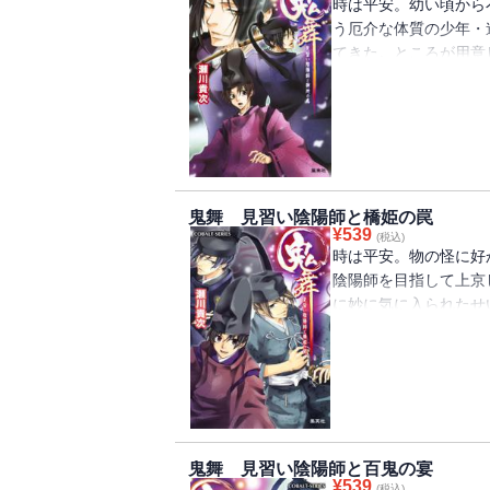
時は平安。幼い頃から
う厄介な体質の少年・
てきた。ところが用意
神や幽霊が出没すると
困惑顔だ。さらに陰陽
られ、他の陰陽師見習
陽師への道は険しそう!
鬼舞 見習い陰陽師と橋姫の罠
¥
539
(税込)
時は平安。物の怪に好
陰陽師を目指して上京
に妙に気に入られたせ
と前途多難な生活を送
に無気力になるという
だ。原因を探るため、
――!?
鬼舞 見習い陰陽師と百鬼の宴
¥
539
(税込)