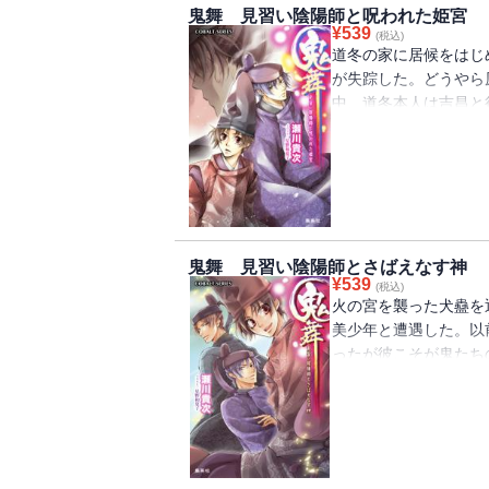
鬼舞 見習い陰陽師と呪われた姫宮
¥
539
(税込)
道冬の家に居候をはじ
が失踪した。どうやら
中、道冬本人は吉昌と
ることを知ってしまう
因縁が、息子たちの関
明が失踪する中、鬼た
鬼舞 見習い陰陽師とさばえなす神
¥
539
(税込)
火の宮を襲った犬蠱を
美少年と遭遇した。以
ったが彼こそが鬼たち
行に打ち込む綱と大臣
隠された漆黒の力の正
重大な秘密を知ってい