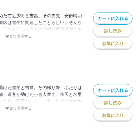
めた右近少将と吉昌。その矢先、安倍晴明
カートに入れる
原因は道冬に関連したことらしい。そんな
行近の会話から自分の父親が蘆屋道満であ
試し読み
。安倍晴明と蘆屋道満、二人の大陰陽師の
全て表示する
係にも影響を及ぼす――!? そして安倍晴
お気に入り
ちの周到な策謀がついに姿を見せ始める！
退けた道冬と吉昌。その帰り際、ふたりは
カートに入れる
前、道冬が助けた小舎人童で、朱天と名乗
の首魁・呪天だった。一方、打倒茨木の修
試し読み
のもとを、安倍晴明が訪れ――!? 道冬に
全て表示する
体とは？ そしてその力について、行近は
お気に入り
るようで――。物語はいよいよ佳境へ！