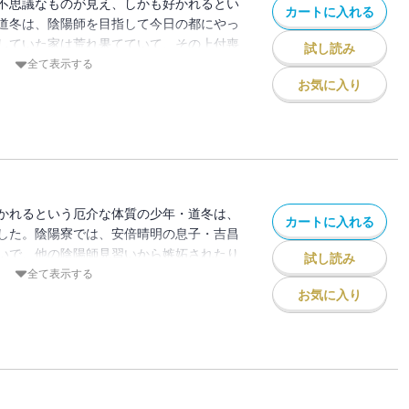
不思議なものが見え、しかも好かれるとい
カートに入れる
道冬は、陰陽師を目指して今日の都にやっ
していた家は荒れ果てていて、その上付喪
試し読み
いう、いわくつきの物件！ 従者の行近も
全て表示する
寮では安倍晴明の息子・吉昌に妙に気に入
お気に入り
いたちから嫉妬されてしまい――スゴ腕陰
?
かれるという厄介な体質の少年・道冬は、
カートに入れる
した。陰陽寮では、安倍晴明の息子・吉昌
いで、他の陰陽師見習いから嫉妬されたり
試し読み
っていた。そんな中、宮中で女房たちが急
全て表示する
謎の病が流行り、陰陽寮に相談が舞い込ん
お気に入り
道冬は女装して潜入捜査をすることになり