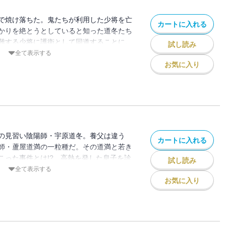
で焼け落ちた。鬼たちが利用した少将を亡
カートに入れる
かりを絶とうとしていると知った道冬たち
難する少将に護衛として同道することに。
試し読み
･吉平に、もう一人の得業生・康史と二人
全て表示する
も、負傷をおして道冬を追いかけ宇治へ。
お気に入り
鬼の襲撃は苛烈で――道冬の秘された力が
の見習い陰陽師・宇原道冬。養父は違う
カートに入れる
師・蘆屋道満の一粒種だ。その道満と若き
こった事件とは!? 高熱を発した息子を診
試し読み
いこみ、晴明が邸を訪れると、そこには蘆
全て表示する
―？ 大人気陰陽師シリーズ最新作に、雑
お気に入り
編や星野和夏子描き下ろしまんがも収録！