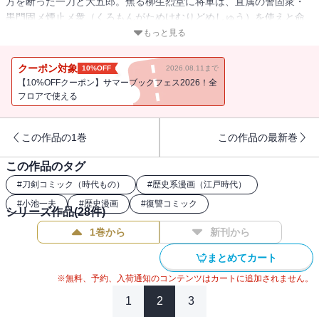
方を断った一刀と大五郎。焦る柳生烈堂に将軍は、直属の警固衆・
黒門固メ煙止メ衆（くろもんがためけむりどめしゅう）を使えと命
じる。身分は足軽なれど、手練の技には凄まじいものがあった！
もっと見る
クーポン対象
10%OFF
2026.08.11まで
【10%OFFクーポン】サマーブックフェス2026！全
フロアで使える
この作品の1巻
この作品の最新巻
この作品のタグ
#
刀剣コミック（時代もの）
#
歴史系漫画（江戸時代）
#
小池一夫
#
歴史漫画
#
復讐コミック
シリーズ作品(
28
件)
1巻から
新刊から
まとめてカート
※無料、予約、入荷通知のコンテンツはカートに追加されません。
1
2
3