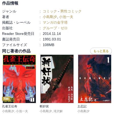
作品情報
ジャンル
:
コミック
-
男性コミック
著者
:
小島剛夕
,
小池一夫
掲載誌・レーベル
:
マンガの金字塔
出版社
:
グループ・ゼロ
Reader Store発売日
:
2014.11.14
書誌発売日
:
1991.03.01
ファイルサイズ
:
108MB
同じ著者の作品
もっと見る
完結
孔雀王伝奇
斬奸状
土忍記
小島剛夕
,
小池一夫
小島剛夕
,
滝沢解
小島剛夕