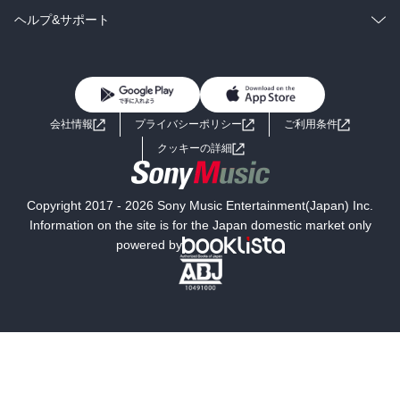
BL・TL
雑誌・グラビア
ビジネス・実用
ラノベ
小説
コミック
男性コミック
ヘルプ&サポート
BL・TL
雑誌・グラビア
ビジネス・実用
女性コミック
コミック誌
初めての方へ
ヘルプ
BL・TL
ライトノベル
男子向けラノベ
よくあるご質問
お問い合わせ
会社情報
プライバシーポリシー
ご利用条件
女子向けラノベ
小説
利用規約
クッキーの詳細
国内小説
海外小説
Copyright 2017 - 2026 Sony Music Entertainment(Japan) Inc.
ミステリー
SF
Information on the site is for the Japan domestic market only
powered by
歴史・時代小説
文学
雑誌
グラビア写真集
ボーイズラブ
ティーンズラブ
人文・思想・歴史
社会・政治・法律