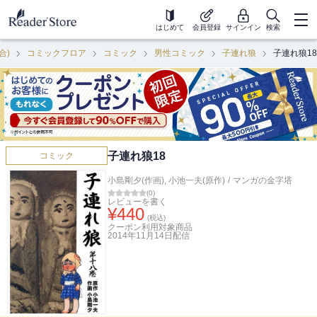
はじめて
会員登録
サインイン
検索
合)
コミックフロア
コミック
男性コミック
子連れ狼
子連れ狼18
子連れ狼18
コミック
小島剛夕(作画)
,
小池一夫(原作)
/
マンガの金字塔
(
0
)
レビューを書く
¥
440
(税込)
クーポン利用対象商品
2014年11月14日
配信