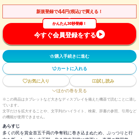
44
新規登録で
円(税込)で買える！
かんたん30秒登録！
今すぐ会員登録をする
購入手続きに進む
カートに入れる
お気に入り
試し読み
ほかの巻を見る
※この商品はタブレットなど大きなディスプレイを備えた機器で読むことに適し
ています。
文字だけを拡大することや、文字列のハイライト、検索、辞書の参照、引用など
の機能が使用できません。
あらすじ
多くの民を賞金首五千両の争奪戦に巻き込まぬため、ぷっつりと行