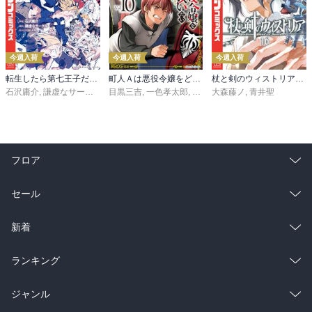
今週入荷
今週入荷
今週入荷
転生したら第七王子だったので、気ままに魔術を極めます（２４）
町人Ａは悪役令嬢をどうしても救いたい ～どぶと空と氷の姫君～１０【電子書店共通特典イラスト付】
杖と剣のウィストリア（１６）
石沢庸介
,
謙虚なサークル
,
メル。
目黒三吉
,
一色孝太郎
,
Parum
大森藤ノ
,
青井聖
フロア
総合
コミック
セール
ラノベ
小説
総合
コミック
新着
雑誌・グラビア
ビジネス・実用
ラノベ
小説
総合
コミック
ランキング
BL・TL
雑誌・グラビア
ビジネス・実用
ラノベ
小説
総合
コミック
ジャンル