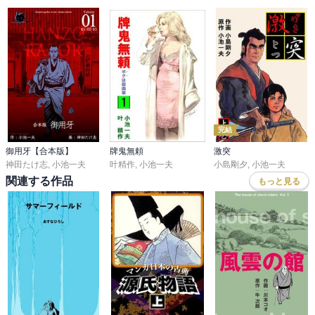
完結
御用牙【合本版】
牌鬼無頼
激突
神田たけ志
,
小池一夫
叶精作
,
小池一夫
小島剛夕
,
小池一夫
関連する作品
もっと見る