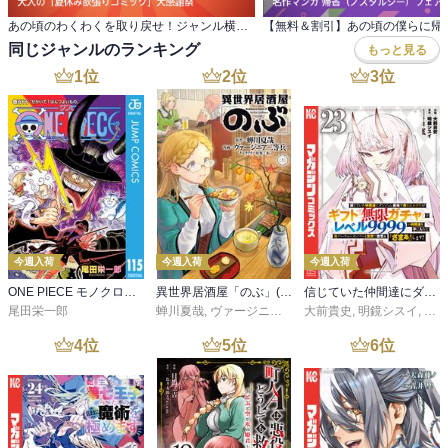
あの頃のわくわくを取り戻せ！ジャンル横断・ 大人の「夏休み欲張りコミック」大感謝祭
同じジャンルのランキング
もっと見る
1
位
2
位
3
位
今週入荷
今週入荷
今週入荷
ONE PIECE モノクロ版 115
異世界居酒屋「のぶ」(22)
信じていた仲間達にダンジョン奥地で殺されかけたがギフト『無限ガチャ』でレベル９９９９の仲間達を手に入れて元パーティーメンバーと世界に復讐＆『ざまぁ！』します！（２３）
尾田栄一郎
蝉川夏哉
,
ヴァージニア二等兵
大前貴史
,
転
,
明鏡シスイ
,
ｔｅ
4
位
5
位
6
位