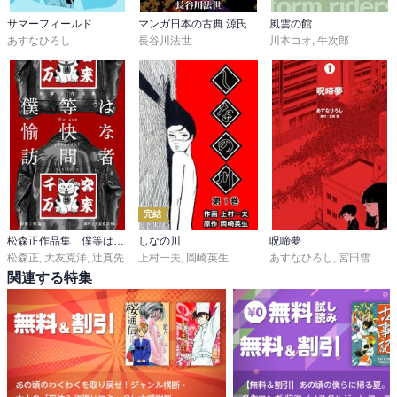
サマーフィールド
マンガ日本の古典 源氏物語
風雲の館
あすなひろし
長谷川法世
川本コオ
,
牛次郎
完結
松森正作品集 僕等は愉快な訪問者
しなの川
呪啼夢
松森正
,
大友克洋
,
辻真先
上村一夫
,
岡崎英生
あすなひろし
,
宮田雪
関連する特集