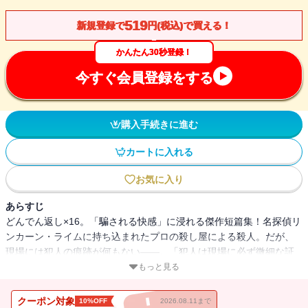
519
新規登録で
円(税込)で買える！
かんたん30秒登録！
今すぐ会員登録をする
購入手続きに進む
カートに入れる
お気に入り
あらすじ
どんでん返し×16。「騙される快感」に浸れる傑作短篇集！名探偵リ
ンカーン・ライムに持ち込まれたプロの殺し屋による殺人。だが、
現場には犯人の痕跡が何もない――。「犯人は現場に必ず微細な証
拠を残す」という原理を裏切る難事件を描く「ロカールの原理」を
もっと見る
はじめ、多彩などんでん返しで貴方を驚愕させる16の物語。現代最
高のミステリ作家の技をとくとご堪能あれ。2013年週刊文春ミステ
クーポン対象
10%OFF
2026.08.11まで