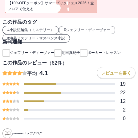
リーベスト10第５位、このミステリーがすごい！第５位。
【10%OFFクーポン】サマーブックフェス2026！全
フロアで使える
この作品のタグ
#
小説短編集（ミステリー）
#
ジェフリー・ディーヴァー
#
海外ミステリー・サスペンス小説
新刊通知
ジェフリー・ディーヴァー
池田真紀子
ポーカー・レッスン
この作品のレビュー
（
62
件）
4.1
レビューを書く
平均
19
22
12
2
0
powered by ブクログ