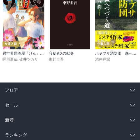
今週入荷
今週入荷
異世界居酒屋「げん」三杯目
容疑者Xの献身
ハヤブサ消防団 森へつづく道
蝉川夏哉
,
碓井ツカサ
東野圭吾
池井戸潤
フロア
総合
コミック
セール
ラノベ
小説
総合
コミック
新着
雑誌・グラビア
ビジネス・実用
ラノベ
小説
総合
コミック
ランキング