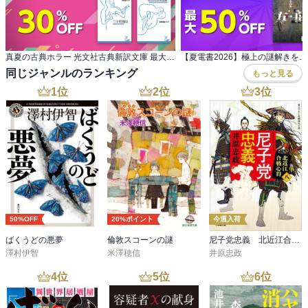
まけ付き。これ、面白く読めました。

読者をジェットコースターに乗せて、最後は無事に降ろしてあげな
ければならない、とのこと。

長編のほうがそういう安心できる読後感は強いかな、と思います☆
真夏の古典ホラー 光文社古典新訳文庫 最大30％OFF
同じジャンルのランキング
もっと見る
1
位
2
位
3
位
50%OFF
20%ポイント
今週入荷
ばくうどの悪夢
倫敦スコーンの謎
尼子党忠義 北近江合戦心得〈八〉
澤村伊智
米澤穂信
井原忠政
4
位
5
位
6
位