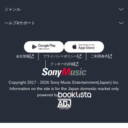
BL・TL
雑誌・グラビア
ビジネス・実用
ラノベ
小説
総合
コミック
ジャンル
BL・TL
雑誌・グラビア
ビジネス・実用
ラノベ
小説
コミック
男性コミック
ヘルプ&サポート
BL・TL
雑誌・グラビア
ビジネス・実用
女性コミック
コミック誌
初めての方へ
ヘルプ
BL・TL
ライトノベル
男子向けラノベ
よくあるご質問
お問い合わせ
会社情報
プライバシーポリシー
ご利用条件
女子向けラノベ
小説
利用規約
クッキーの詳細
国内小説
海外小説
Copyright 2017 - 2026 Sony Music Entertainment(Japan) Inc.
ミステリー
SF
Information on the site is for the Japan domestic market only
powered by
歴史・時代小説
文学
雑誌
グラビア写真集
ボーイズラブ
ティーンズラブ