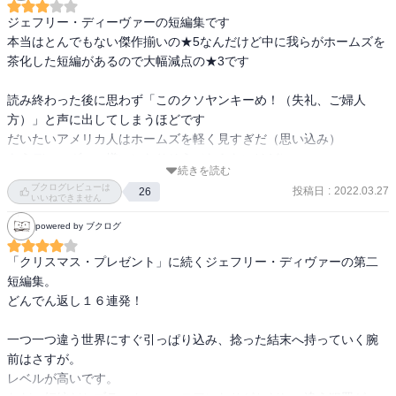
ジェフリー・ディーヴァーの短編集です

本当はとんでもない傑作揃いの★5なんだけど中に我らがホームズを
茶化した短編があるので大幅減点の★3です

読み終わった後に思わず「このクソヤンキーめ！（失礼、ご婦人
方）」と声に出してしまうほどです

だいたいアメリカ人はホームズを軽く見すぎだ（思い込み）

もうディーヴァー嫌いになりそう（ならないけど）

続きを読む
ブクログレビューは
投稿日
:
2022.03.27
26
他の短編についてはもうすごいとしか言いようがないです

いいねできません
最後の数行できれーいにひっくり返ります

powered by ブクログ
ほんときれいに180°

「クリスマス・プレゼント」に続くジェフリー・ディヴァーの第二
これはもうミステリーのショートショートと言ってもいいのではな
短編集。

いかと思います

どんでん返し１６連発！

星新一先生ばりの、文字数多いけど

一つ一つ違う世界にすぐ引っぱり込み、捻った結末へ持っていく腕
最近そもそもミステリーとSFの境界線ってなんぞや？って思ったり
前はさすが。

します

レベルが高いです。

そこには誰かが引いた目に見えない線があるだけでとても超えられ