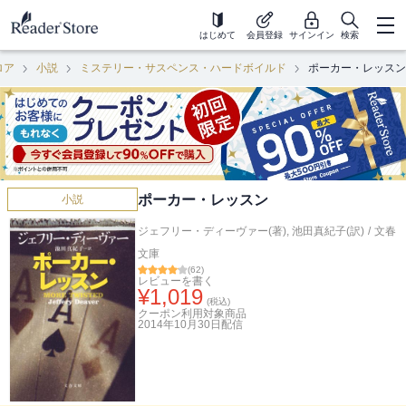
はじめて
会員登録
サインイン
検索
ロア
小説
ミステリー・サスペンス・ハードボイルド
ポーカー・レッスン
ポーカー・レッスン
小説
ジェフリー・ディーヴァー(著)
,
池田真紀子(訳)
/
文春
文庫
(
62
)
レビューを書く
¥
1,019
(税込)
クーポン利用対象商品
2014年10月30日
配信