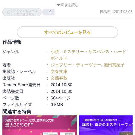
ただ、短編だとブラック・ユーモアになりがちだし、違う犯罪が
そうにない高い壁があったり、底の見えない深い溝があったりする
続きを読む
次々に出てくるわけで、続けて読むには～こんな酷い目にあわなく
ブクログレビューは
わけじゃなく地続きで簡単に行き来できるもんなんじゃないかと思
投稿日
:
2014.08.03
9
てもという気がしてきて、ちょっと‥

いいねできません
ったり

少しずつ読んでいたら、日数がかかりましたね。

どこかの国と国の国境みたいな
すべてのレビューを見る
車内で携帯電話をかけていた男に起きる、思いがけない災難。

ポーカーゲームで儲けようと企んだ少年の勝負は‥

作品情報
猛暑の日に、不穏な家を訪れた男は‥？

ジャンル
:
小説
-
ミステリー・サスペンス・ハード
１９世紀末、宝石が盗まれた事件をめぐって、推理合戦となったの
ボイルド
は、なんとホームズ？！

著者
:
ジェフリー・ディーヴァー
,
池田真紀子
とバラエティに富んでいます。

掲載誌・レーベル
:
文春文庫
出版社
:
文藝春秋
お馴染みリンカーン・ライムらが登場する「ロカールの定理」も。

Reader Store発売日
:
2014.10.30
短編だけに、いつもより軽快なタッチで、頼りになる証拠が最初は
書誌発売日
:
2014.10.30
まったく見つからない難事件に挑むことに。

ページ数
:
664ページ
ファイルサイズ
:
0.5MB
「生まれついての悪人」が一番印象深かったです。

関連する特集
一家の教育に馴染まなかったわが子を思う親の回想からしっとり入
るのですが‥

ディーヴァーの恐怖論というか、作品の書き方についての文章のお