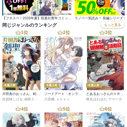
【フタスペ！2026年夏】双葉社青年コミック 対象作品が最新巻まで全て30％OFF＆一部無料！
ラノベ一気読み！ 長編シリーズフェ
同じジャンルのランキング
もっと見る
1
位
2
位
3
位
今週入荷
今週入荷
今週入荷
片田舎のおっさん、剣聖になる 11 ～ただの田舎の剣術師範だったのに、大成した弟子たちが俺を放ってくれない件～
ソードアート・オンライン マテリアル１ シュガーリィ・デイズ
とあるおっさんのＶＲＭＭＯ活動記34
佐賀崎しげる
,
鍋島テツヒロ
川原礫
,
ａｂｅｃ
椎名ほわほわ
,
ヤマーダ
4
位
5
位
6
位