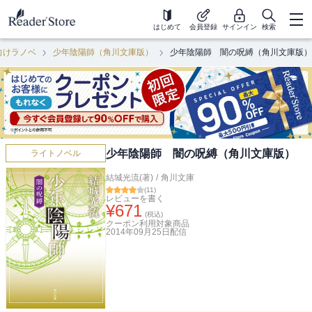
はじめて
会員登録
サインイン
検索
向けラノベ
少年陰陽師（角川文庫版）
少年陰陽師 闇の呪縛（角川文庫版）
少年陰陽師 闇の呪縛（角川文庫版）
ライトノベル
結城光流(著)
/
角川文庫
(
11
)
レビューを書く
¥
671
(税込)
クーポン利用対象商品
2014年09月25日
配信