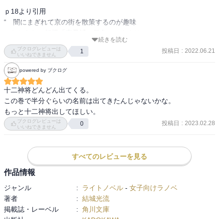
ｐ18より引用

“　闇にまぎれて京の街を散策するのが趣味

のおとなしい妖怪「車乃輔（仮名）」さんは、

続きを読む
思いもかけずにばったりと陰陽師に遭遇して

ブクログレビューは
投稿日
:
2022.06.21
1
しまい、慌てふためいて脱兎の如く逃げ出し

いいねできません
た。が、それを見た少年陰陽師は条件反射で

powered by ブクログ
車乃輔さんを追いかけ、追い詰められ足留め

された憐れな車乃輔さんは、必死に助命を乞

十二神将どんどん出てくる。

うのだった。まる。”

この巻で半分ぐらいの名前は出てきたんじゃないかな。

もっと十二神将出してほしい。
　安倍晴明の孫を主人公とした、和風ファン

ブクログレビューは
投稿日
:
2023.02.28
0
いいねできません
タジー長編小説。シリーズ第二弾。角川ビー

ンズ文庫「少年陰陽師　闇の呪縛を打ち砕け」

改題作。

すべてのレビューを見る
　都の異変は他国の妖怪の存在が原因である

作品情報
ことを知り、夜毎に街を見回る主人公・安倍

昌浩。相棒の物の怪と共に、出会った妖怪を

ジャンル
:
ライトノベル
-
女子向けラノベ
追いかけるのだが…。

著者
:
結城光流
掲載誌・レーベル
:
角川文庫
　上記の引用は、見た目に反して害意を持た
