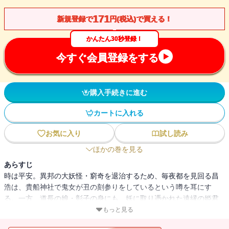
171
新規登録で
円(税込)で買える！
かんたん30秒登録！
今すぐ会員登録をする
購入手続きに進む
カートに入れる
お気に入り
試し読み
ほかの巻を見る
あらすじ
時は平安。異邦の大妖怪・窮奇を退治するため、毎夜都を見回る昌
浩は、貴船神社で鬼女が丑の刻参りをしているという噂を耳にす
る。一方、道長の娘・彰子の身にも、妖に取り憑かれた遠縁の姫君
の魔の手が伸びて――!?※本書は、平成十四年五月、角川ビーンズ文
もっと見る
庫より刊行された『少年陰陽師 闇の呪縛を打ち砕け』を改題した