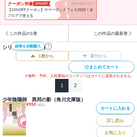
ものが底本です。
クーポン対象
10%OFF
2026.08.11まで
【10%OFFクーポン】サマーブックフェス2026！全
フロアで使える
この作品の1巻
この作品の最新巻
続巻を自動購入
シリーズ作品(
12
件)
1巻から
新刊から
まとめてカート
※無料、予約、入荷通知のコンテンツはカートに追加されません。
1
2
少年陰陽師 異邦の影（角川文庫版）
¥
550
(税込)
カートに入れる
試し読み
お気に入り