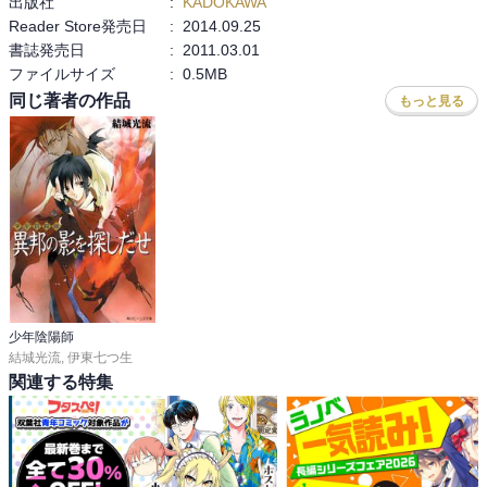
出版社
:
KADOKAWA
ない妖怪を祓いかけた場面の一節。

Reader Store発売日
:
2014.09.25
昼間に公園を散歩しているだけで、警官に職

書誌発売日
:
2011.03.01
務質問される、見た目いかついおじさんといっ

ファイルサイズ
:
0.5MB
たところでしょうか。公の場でゆっくり出来

同じ著者の作品
もっと見る
ないような、息苦しい世の中ではなくなって

ほしいものです。

　主人公・昌浩だけが「清明の孫」と呼ばれ

るその理由が、良く描かれた巻。王道少年漫

画的な展開に、胸が熱くなること請け合いで

す。

ーーーーー
少年陰陽師
結城光流
,
伊東七つ生
関連する特集