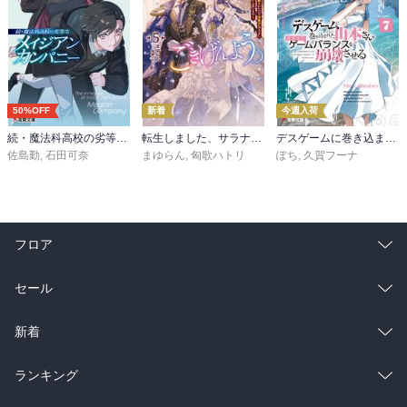
50%OFF
新着
今週入荷
続・魔法科高校の劣等生 メイジアン・カンパニー(11)
転生しました、サラナ・キンジェです。ごきげんよう。５ ～婚約破棄されたので田舎で気ままに暮らしたいと思います～【電子書店共通特典SS付】
デスゲームに巻き込まれた山本さん、気ままにゲームバランスを崩壊させる７【電子特別版】
佐島勤
,
石田可奈
まゆらん
,
匈歌ハトリ
ぽち
,
久賀フーナ
フロア
総合
コミック
セール
ラノベ
小説
総合
コミック
新着
雑誌・グラビア
ビジネス・実用
ラノベ
小説
総合
コミック
ランキング